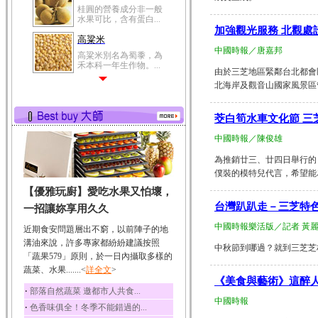
桂圓的營養成分非一般
水果可比，含有蛋白...
加強觀光服務 北觀處
高粱米
中國時報／唐嘉邦
高粱米別名為蜀黍，為
禾本科一年生作物。...
由於三芝地區緊鄰台北都會
鯽魚
北海岸及觀音山國家風景區管
鯽魚裡所含的營養成分
有蛋白質、脂肪、磷...
茭白筍水車文化節 三
鮪魚
中國時報／陳俊雄
鮪魚肚肉中的不飽和脂
肪酸內富含EPA和DH...
為推銷廿三、廿四日舉行的
僕裝的模特兒代言，希望能為
韭菜
【優雅玩廚】愛吃水果又怕壞，
韭菜所含的膳食纖維能
幫助消化與通便；揮...
台灣趴趴走－三芝特色
一招讓妳享用久久
冬瓜
中國時報樂活版／記者 黃
近期食安問題層出不窮，以前陣子的地
冬瓜營養價值高，鈉含
溝油來說，許多專家都紛紛建議按照
中秋節到哪過？就到三芝芝柏山
量極低是水腫病人的...
「蔬果579」原則，於一日內攝取多樣的
蔬菜、水果.......<
豆豉
詳全文
>
《美食與藝術》這醉
豆豉裡頭含有營養的蛋
‧
部落自然蔬菜 邀都市人共食...
白質、脂肪、鈣、磷...
中國時報
‧
色香味俱全！冬季不能錯過的...
榛果