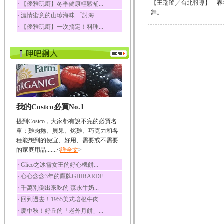
【王瑞瑤／台北報導】 春
‧
【優雅玩廚】冬季健康輕鬆補...
榛果裡所含的營養素有
舞。........
‧
濃情蜜意的山珍海味 「討海...
蛋白質、脂肪、醣類...
‧
【優雅玩廚】一次搞定！料理...
迷迭香
迷迭香 裡頭含有咖啡
酸、迷迭香酸、植物...
咖啡
咖啡中的咖啡因會刺激
中樞神經系統，特別...
椰子
我的Costco必買No.1
椰子含有糖類、脂肪、
蛋白質、維生素及多...
提到Costco，大家都有說不完的必買名
荔枝
單：雞肉捲、貝果、烤雞、巧克力和各
荔枝性質溫和所含的營
種能想到的便宜、好用、需要或不需要
養素有醣類、檸檬酸...
的家庭用品.......<
詳全文
>
五味子
‧
Glico之冰雪女王的好心機餅...
五味子性質溫熱所含營
‧
心心念念3年的鷹牌GHIRARDE...
養成分有揮發油、檸...
‧
千萬別倒出來吃的 森永牛奶...
草魚
‧
回到過去！1955美式培根牛肉...
草魚含有維生素A、維生
‧
慶中秋！好丘的「老外月餅」...
素C、及豐富的蛋白...