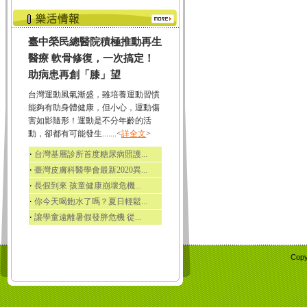
臺中榮民總醫院積極推動再生
醫療 軟骨修復，一次搞定！
助病患再創「膝」望
台灣運動風氣漸盛，雖培養運動習慣
能夠有助身體健康，但小心，運動傷
害如影隨形！運動是不分年齡的活
動，卻都有可能發生.......<
詳全文
>
‧
台灣基層診所首度糖尿病照護...
‧
臺灣皮膚科醫學會最新2020異...
‧
長假到來 孩童健康崩壞危機...
‧
你今天喝飽水了嗎？夏日輕鬆...
‧
讓學童遠離暑假發胖危機 從...
Copy