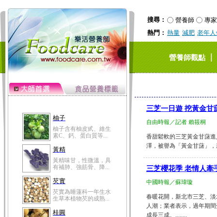
搜尋：
營養師
專家
熱門：
熱量
減肥
老年人
｜
營養師觀點
三芝一日遊 挖黃金甘
柚子
自由時報／記者 賴筱桐
柚子含有柚皮甙、維生
素C、鈣、蛋白質等...
香甜鬆軟的三芝黃金甘藷進
澤，被譽為「黃金甘藷」，新
黃精
黃精味甘，性微溫，具
有補肺、強筋骨、降...
三芝櫻花季 老情人牽
芡實
中國時報／蘇瑋璇
芡實為睡蓮科一年生水
春暖花開，新北市三芝、淡
生草本植物芡的成熟...
人潮；業者表示，過年期間
桂圓
成長三成。........