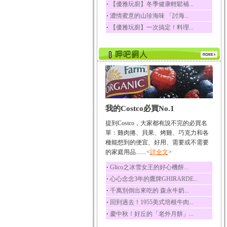
‧
【優雅玩廚】冬季健康輕鬆補...
榛果裡所含的營養素有
‧
濃情蜜意的山珍海味 「討海...
蛋白質、脂肪、醣類...
‧
【優雅玩廚】一次搞定！料理...
迷迭香
迷迭香 裡頭含有咖啡
酸、迷迭香酸、植物...
咖啡
咖啡中的咖啡因會刺激
中樞神經系統，特別...
椰子
我的Costco必買No.1
椰子含有糖類、脂肪、
蛋白質、維生素及多...
提到Costco，大家都有說不完的必買名
荔枝
單：雞肉捲、貝果、烤雞、巧克力和各
荔枝性質溫和所含的營
種能想到的便宜、好用、需要或不需要
養素有醣類、檸檬酸...
的家庭用品.......<
詳全文
>
五味子
‧
Glico之冰雪女王的好心機餅...
五味子性質溫熱所含營
‧
心心念念3年的鷹牌GHIRARDE...
養成分有揮發油、檸...
‧
千萬別倒出來吃的 森永牛奶...
草魚
‧
回到過去！1955美式培根牛肉...
草魚含有維生素A、維生
‧
慶中秋！好丘的「老外月餅」...
素C、及豐富的蛋白...