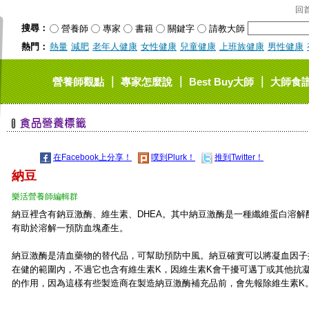
回
搜尋：
營養師
專家
書籍
關鍵字
請教大師
熱門：
熱量
減肥
老年人健康
女性健康
兒童健康
上班族健康
男性健康
｜
｜
｜
營養師觀點
專家怎麼說
Best Buy大師
大師食
在Facebook上分享！
噗到Plurk！
推到Twitter！
納豆
樂活營養師編輯群
納豆裡含有鈉豆激酶、維生素、DHEA。其中納豆激酶是一種纖維蛋白溶解
有助於溶解一預防血塊產生。
納豆激酶是清血藥物的替代品，可幫助預防中風。納豆確實可以將凝血因子
在健的範圍內，不過它也含有維生素K，因維生素K會干擾可邁丁或其他抗
的作用，因為這樣有些製造商在製造納豆激酶補充品前，會先報除維生素K