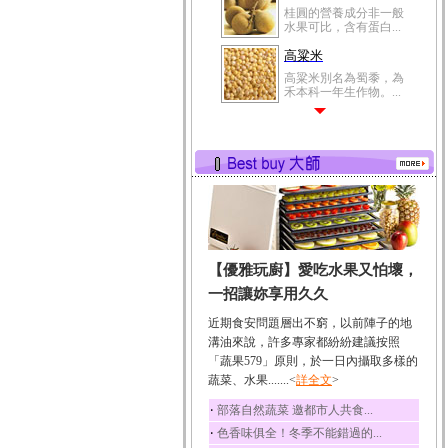
桂圓的營養成分非一般
水果可比，含有蛋白...
高粱米
高粱米別名為蜀黍，為
禾本科一年生作物。...
鯽魚
鯽魚裡所含的營養成分
有蛋白質、脂肪、磷...
鮪魚
鮪魚肚肉中的不飽和脂
肪酸內富含EPA和DH...
韭菜
【優雅玩廚】愛吃水果又怕壞，
韭菜所含的膳食纖維能
幫助消化與通便；揮...
一招讓妳享用久久
冬瓜
近期食安問題層出不窮，以前陣子的地
冬瓜營養價值高，鈉含
溝油來說，許多專家都紛紛建議按照
量極低是水腫病人的...
「蔬果579」原則，於一日內攝取多樣的
蔬菜、水果.......<
豆豉
詳全文
>
豆豉裡頭含有營養的蛋
‧
部落自然蔬菜 邀都市人共食...
白質、脂肪、鈣、磷...
‧
色香味俱全！冬季不能錯過的...
榛果