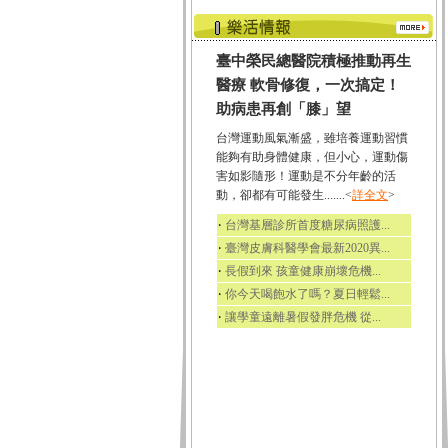
臺中榮民總醫院積極推動再生
醫療 軟骨修復，一次搞定！
助病患再創「膝」望
台灣運動風氣漸盛，雖培養運動習慣
能夠有助身體健康，但小心，運動傷
害如影隨形！運動是不分年齡的活
動，卻都有可能發生.......<
詳全文
>
‧
台灣基層診所首度糖尿病照護...
‧
臺灣皮膚科醫學會最新2020異...
‧
長假到來 孩童健康崩壞危機...
‧
你今天喝飽水了嗎？夏日輕鬆...
‧
讓學童遠離暑假發胖危機 從...