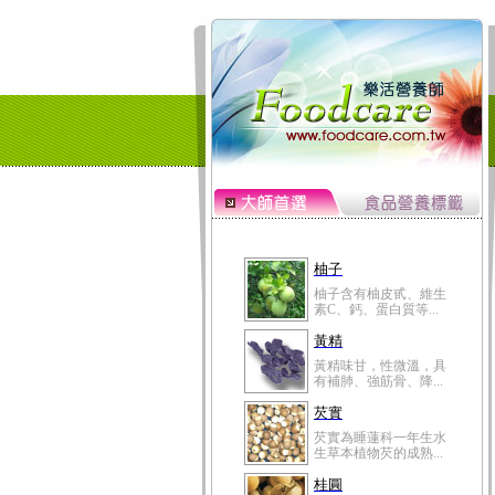
柚子
柚子含有柚皮甙、維生
素C、鈣、蛋白質等...
黃精
黃精味甘，性微溫，具
有補肺、強筋骨、降...
芡實
芡實為睡蓮科一年生水
生草本植物芡的成熟...
桂圓