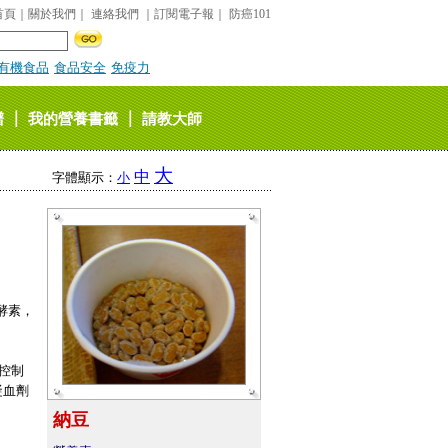
首頁
｜
關於我們
｜
連絡我們
｜
訂閱電子報
｜
防癌101
有機食品
食品安全
免疫力
｜
｜
譜
我的營養書籤
請教大師
大
中
字體顯示：
小
酵素，
控制
凝血劑
。
納豆