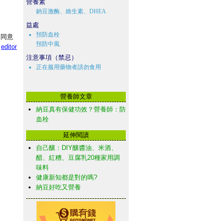
營養素
鈉豆激酶、維生素、DHEA
益處
預防血栓
不同意
預防中風
箱
editor
注意事項（禁忌）
正在服用藥物者請勿食用
營養師文章
納豆真有保健功效？營養師：防
血栓
延伸閱讀
自己釀：DIY釀醬油、米酒、
醋、紅糟、豆腐乳20種家用調
味料
健康新知都是對的嗎?
納豆好吃又營養