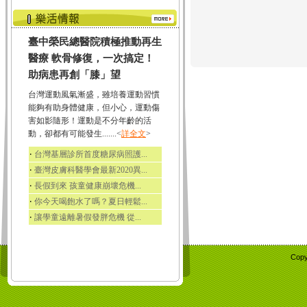
臺中榮民總醫院積極推動再生
醫療 軟骨修復，一次搞定！
助病患再創「膝」望
台灣運動風氣漸盛，雖培養運動習慣
能夠有助身體健康，但小心，運動傷
害如影隨形！運動是不分年齡的活
動，卻都有可能發生.......<
詳全文
>
‧
台灣基層診所首度糖尿病照護...
‧
臺灣皮膚科醫學會最新2020異...
‧
長假到來 孩童健康崩壞危機...
‧
你今天喝飽水了嗎？夏日輕鬆...
‧
讓學童遠離暑假發胖危機 從...
Copy