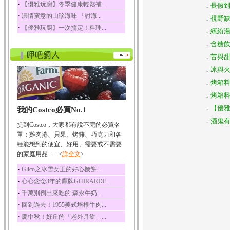
‧
【優雅玩廚】冬季健康輕鬆補...
．
長假到
榛果裡所含的營養素有
‧
濃情蜜意的山珍海味 「討海...
蛋白質、脂肪、醣類...
．
視野缺
‧
【優雅玩廚】一次搞定！料理...
．
繽紛湯
迷迭香
迷迭香 裡頭含有咖啡
．
含糖飲
酸、迷迭香酸、植物...
．
苦與
咖啡
．
冰與
咖啡中的咖啡因會刺激
．
烤箱
中樞神經系統，特別...
．
烤箱
椰子
．
【優
我的Costco必買No.1
椰子含有糖類、脂肪、
蛋白質、維生素及多...
．
酒鬼有
提到Costco，大家都有說不完的必買名
荔枝
單：雞肉捲、貝果、烤雞、巧克力和各
荔枝性質溫和所含的營
種能想到的便宜、好用、需要或不需要
養素有醣類、檸檬酸...
的家庭用品.......<
詳全文
>
五味子
‧
Glico之冰雪女王的好心機餅...
五味子性質溫熱所含營
‧
心心念念3年的鷹牌GHIRARDE...
養成分有揮發油、檸...
‧
千萬別倒出來吃的 森永牛奶...
草魚
‧
回到過去！1955美式培根牛肉...
草魚含有維生素A、維生
‧
慶中秋！好丘的「老外月餅」...
素C、及豐富的蛋白...