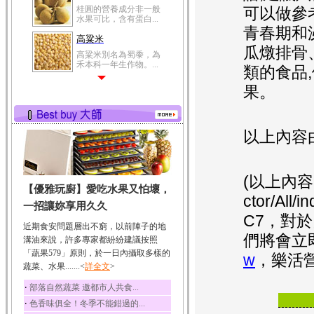
桂圓的營養成分非一般
可以做參
水果可比，含有蛋白...
青春期和
高粱米
瓜燉排骨
高粱米別名為蜀黍，為
禾本科一年生作物。...
類的食品
鯽魚
果。
鯽魚裡所含的營養成分
有蛋白質、脂肪、磷...
鮪魚
以上內容
鮪魚肚肉中的不飽和脂
肪酸內富含EPA和DH...
韭菜
(以上內容引用
【優雅玩廚】愛吃水果又怕壞，
韭菜所含的膳食纖維能
ctor/Al
幫助消化與通便；揮...
一招讓妳享用久久
C7，對
冬瓜
近期食安問題層出不窮，以前陣子的地
們將會立
冬瓜營養價值高，鈉含
溝油來說，許多專家都紛紛建議按照
量極低是水腫病人的...
「蔬果579」原則，於一日內攝取多樣的
w
，樂活
蔬菜、水果.......<
豆豉
詳全文
>
豆豉裡頭含有營養的蛋
‧
部落自然蔬菜 邀都市人共食...
白質、脂肪、鈣、磷...
‧
色香味俱全！冬季不能錯過的...
榛果