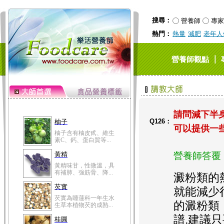
搜尋：
營養師
專家
熱門：
熱量
減肥
老年人
｜
營養師觀點
請問減下半
Q126：
柚子
可以提供一
柚子含有柚皮甙、維生
素C、鈣、蛋白質等...
黃精
營養師答覆
黃精味甘，性微溫，具
有補肺、強筋骨、降...
澱粉類的
芡實
就能減少
芡實為睡蓮科一年生水
的澱粉類
生草本植物芡的成熟...
譜,建議
桂圓