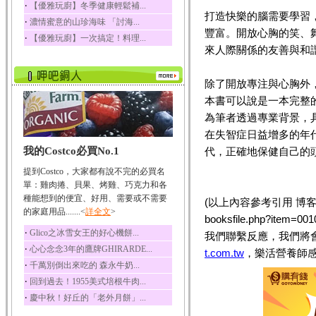
‧
【優雅玩廚】冬季健康輕鬆補...
榛果裡所含的營養素有
打造快樂的腦需要學習
‧
濃情蜜意的山珍海味 「討海...
蛋白質、脂肪、醣類...
豐富。開放心胸的笑、
‧
【優雅玩廚】一次搞定！料理...
迷迭香
來人際關係的友善與和
迷迭香 裡頭含有咖啡
酸、迷迭香酸、植物...
除了開放專注與心胸外
咖啡
本書可以說是一本完整
咖啡中的咖啡因會刺激
中樞神經系統，特別...
為筆者透過專業背景，
在失智症日益增多的年
椰子
我的Costco必買No.1
代，正確地保健自己的
椰子含有糖類、脂肪、
蛋白質、維生素及多...
提到Costco，大家都有說不完的必買名
荔枝
單：雞肉捲、貝果、烤雞、巧克力和各
荔枝性質溫和所含的營
種能想到的便宜、好用、需要或不需要
(以上內容參考引用 博客來書籍館 
養素有醣類、檸檬酸...
的家庭用品.......<
詳全文
>
booksfile.php?i
五味子
‧
Glico之冰雪女王的好心機餅...
我們聯繫反應，我們將
五味子性質溫熱所含營
‧
心心念念3年的鷹牌GHIRARDE...
t.com.tw
，樂活營養師感
養成分有揮發油、檸...
‧
千萬別倒出來吃的 森永牛奶...
草魚
‧
回到過去！1955美式培根牛肉...
草魚含有維生素A、維生
‧
慶中秋！好丘的「老外月餅」...
素C、及豐富的蛋白...