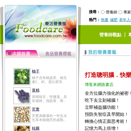
搜尋：
營養師
專家
熱門：
熱量
減肥
老年人
｜
營養師觀點
柚子
打造聰明腦．快
柚子含有柚皮甙、維生
素C、鈣、蛋白質等...
博客來網路書店
黃精
全方位腦力強化的祕密
黃精味甘，性微溫，具
吃下去立刻補腦！
有補肺、強筋骨、降...
立即補益腦功能！
芡實
預防失智症及早開始！
芡實為睡蓮科一年生水
生草本植物芡的成熟...
轉換心情正面思考術！
記憶力馬上倍增！
桂圓