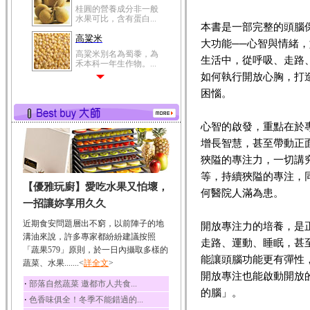
桂圓的營養成分非一般
水果可比，含有蛋白...
本書是一部完整的頭腦
高粱米
大功能──心智與情緒
高粱米別名為蜀黍，為
生活中，從呼吸、走路
禾本科一年生作物。...
如何執行開放心胸，打
鯽魚
困惱。
鯽魚裡所含的營養成分
有蛋白質、脂肪、磷...
心智的啟發，重點在於
鮪魚
增長智慧，甚至帶動正
鮪魚肚肉中的不飽和脂
肪酸內富含EPA和DH...
狹隘的專注力，一切講
韭菜
等，持續狹隘的專注，
【優雅玩廚】愛吃水果又怕壞，
韭菜所含的膳食纖維能
何醫院人滿為患。
幫助消化與通便；揮...
一招讓妳享用久久
冬瓜
近期食安問題層出不窮，以前陣子的地
開放專注力的培養，是
冬瓜營養價值高，鈉含
溝油來說，許多專家都紛紛建議按照
走路、運動、睡眠，甚
量極低是水腫病人的...
「蔬果579」原則，於一日內攝取多樣的
能讓頭腦功能更有彈性
蔬菜、水果.......<
豆豉
詳全文
>
開放專注也能啟動開放
豆豉裡頭含有營養的蛋
‧
部落自然蔬菜 邀都市人共食...
白質、脂肪、鈣、磷...
的腦」。
‧
色香味俱全！冬季不能錯過的...
榛果