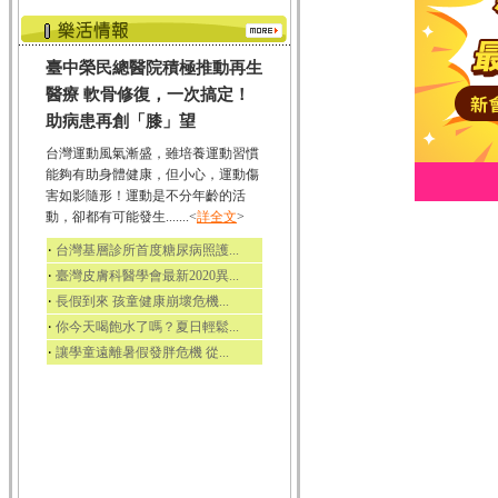
臺中榮民總醫院積極推動再生
醫療 軟骨修復，一次搞定！
助病患再創「膝」望
台灣運動風氣漸盛，雖培養運動習慣
能夠有助身體健康，但小心，運動傷
害如影隨形！運動是不分年齡的活
動，卻都有可能發生.......<
詳全文
>
‧
台灣基層診所首度糖尿病照護...
‧
臺灣皮膚科醫學會最新2020異...
‧
長假到來 孩童健康崩壞危機...
‧
你今天喝飽水了嗎？夏日輕鬆...
‧
讓學童遠離暑假發胖危機 從...