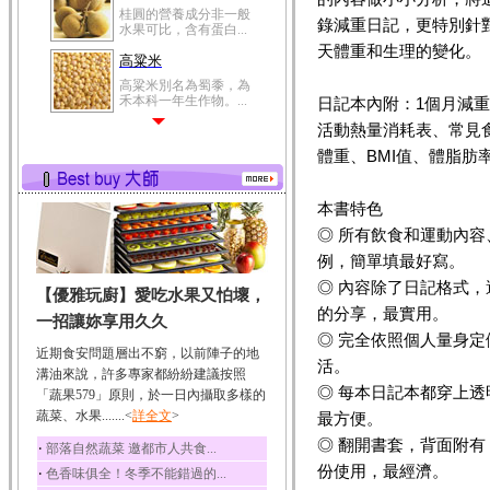
桂圓的營養成分非一般
錄減重日記，更特別針
水果可比，含有蛋白...
天體重和生理的變化。
高粱米
高粱米別名為蜀黍，為
禾本科一年生作物。...
日記本內附：1個月減重
活動熱量消耗表、常見
鯽魚
體重、BMI值、體脂
鯽魚裡所含的營養成分
有蛋白質、脂肪、磷...
鮪魚
本書特色
鮪魚肚肉中的不飽和脂
◎ 所有飲食和運動內
肪酸內富含EPA和DH...
例，簡單填最好寫。
韭菜
◎ 內容除了日記格式
【優雅玩廚】愛吃水果又怕壞，
韭菜所含的膳食纖維能
的分享，最實用。
幫助消化與通便；揮...
一招讓妳享用久久
◎ 完全依照個人量身
冬瓜
近期食安問題層出不窮，以前陣子的地
活。
冬瓜營養價值高，鈉含
溝油來說，許多專家都紛紛建議按照
量極低是水腫病人的...
◎ 每本日記本都穿上
「蔬果579」原則，於一日內攝取多樣的
蔬菜、水果.......<
豆豉
詳全文
>
最方便。
豆豉裡頭含有營養的蛋
◎ 翻開書套，背面附
‧
部落自然蔬菜 邀都市人共食...
白質、脂肪、鈣、磷...
份使用，最經濟。
‧
色香味俱全！冬季不能錯過的...
榛果