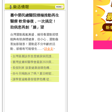
臺中榮民總醫院積極推動再生
醫療 軟骨修復，一次搞定！
助病患再創「膝」望
台灣運動風氣漸盛，雖培養運動習慣
能夠有助身體健康，但小心，運動傷
害如影隨形！運動是不分年齡的活
動，卻都有可能發生.......<
詳全文
>
‧
台灣基層診所首度糖尿病照護...
‧
臺灣皮膚科醫學會最新2020異...
‧
長假到來 孩童健康崩壞危機...
‧
你今天喝飽水了嗎？夏日輕鬆...
‧
讓學童遠離暑假發胖危機 從...