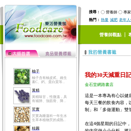
搜尋：
營養師
專家
熱門：
熱量
減肥
老年人
｜
營養師觀點
柚子
我的30天減重日記本30
柚子含有柚皮甙、維生
素C、鈣、蛋白質等...
金石堂網路書店
黃精
這是一本專為有心以健
黃精味甘，性微溫，具
有補肺、強筋骨、降...
每天三餐的飲食內容，
芡實
制」和「多做運動」雙
芡實為睡蓮科一年生水
生草本植物芡的成熟...
在這4個星期的日記中
桂圓
的內容做小小分析，將