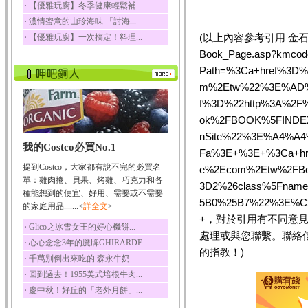
‧
【優雅玩廚】冬季健康輕鬆補...
榛果裡所含的營養素有
‧
濃情蜜意的山珍海味 「討海...
蛋白質、脂肪、醣類...
‧
(以上內容參考引用 金石堂網路書店
【優雅玩廚】一次搞定！料理...
迷迭香
Book_Page.asp?kmcod
迷迭香 裡頭含有咖啡
酸、迷迭香酸、植物...
Path=%3Ca+href%3D%
m%2Etw%22%3E%AD
咖啡
f%3D%22http%3A%2F
咖啡中的咖啡因會刺激
中樞神經系統，特別...
ok%2FBOOK%5FINDE
椰子
nSite%22%3E%A4%
我的Costco必買No.1
椰子含有糖類、脂肪、
Fa%3E+%3E+%3Ca+hr
蛋白質、維生素及多...
提到Costco，大家都有說不完的必買名
e%2Ecom%2Etw%2FB
荔枝
單：雞肉捲、貝果、烤雞、巧克力和各
3D2%26class%5Fna
荔枝性質溫和所含的營
種能想到的便宜、好用、需要或不需要
5B0%25B7%22%3E%
養素有醣類、檸檬酸...
的家庭用品.......<
詳全文
>
+，對於引用有不同意
五味子
‧
Glico之冰雪女王的好心機餅...
處理或與您聯繫。聯絡
五味子性質溫熱所含營
‧
心心念念3年的鷹牌GHIRARDE...
養成分有揮發油、檸...
的指教！)
‧
千萬別倒出來吃的 森永牛奶...
草魚
‧
回到過去！1955美式培根牛肉...
草魚含有維生素A、維生
‧
慶中秋！好丘的「老外月餅」...
素C、及豐富的蛋白...