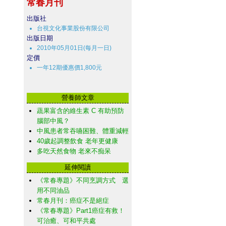
常春月刊
出版社
台視文化事業股份有限公司
出版日期
2010年05月01日(每月一日)
定價
一年12期優惠價1,800元
營養師文章
蔬果富含的維生素 C 有助預防
腦部中風？
中風患者常吞嚥困難、體重減輕
40歲起調整飲食 老年更健康
多吃天然食物 老來不痴呆
延伸閱讀
《常春專題》不同烹調方式 選
用不同油品
常春月刊：癌症不是絕症
《常春專題》Part1癌症有救！
可治癒、可和平共處