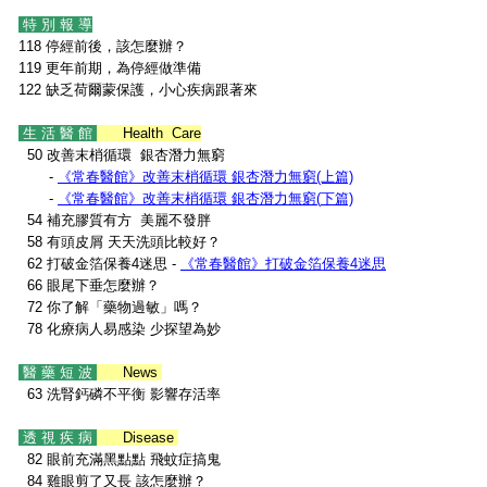
特 別 報 導
118 停經前後，該怎麼辦？
119 更年前期，為停經做準備
122 缺乏荷爾蒙保護，小心疾病跟著來
生 活 醫 館
Health Care
50 改善末梢循環 銀杏潛力無窮
-
《常春醫館》改善末梢循環 銀杏潛力無窮(上篇)
-
《常春醫館》改善末梢循環 銀杏潛力無窮(
下
篇)
54 補充膠質有方 美麗不發胖
58 有頭皮屑 天天洗頭比較好？
62 打破金箔保養4迷思 -
《常春醫館》打破金箔保養4迷思
66 眼尾下垂怎麼辦？
72 你了解「藥物過敏」嗎？
78 化療病人易感染 少探望為妙
醫 藥 短 波
News
63 洗腎鈣磷不平衡 影響存活率
透 視 疾 病
Disease
82 眼前充滿黑點點 飛蚊症搞鬼
84 雞眼剪了又長 該怎麼辦？