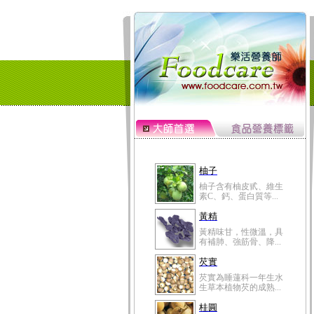
柚子
柚子含有柚皮甙、維生
素C、鈣、蛋白質等...
黃精
黃精味甘，性微溫，具
有補肺、強筋骨、降...
芡實
芡實為睡蓮科一年生水
生草本植物芡的成熟...
桂圓