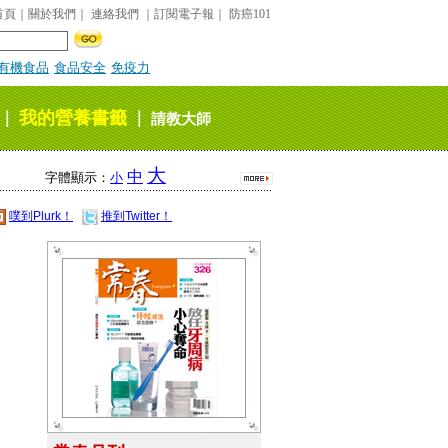
首頁
｜
關於我們
｜
連絡我們
｜
訂閱電子報
｜
防癌101
有機食品
食品安全
免疫力
我的營養書籤
｜
｜
請教大師
大
中
字體顯示：
小
噗到Plurk！
推到Twitter！