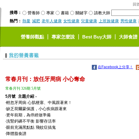
回
搜尋：
營養師
專家
書籍
關鍵字
請教大師
熱門：
熱量
減肥
老年人健康
女性健康
兒童健康
上班族健康
男性健康
｜
｜
｜
營養師觀點
專家怎麼說
Best Buy大師
大師食譜
在Facebook上分享！
常春月刊：放任牙周病 小心奪命
常春月刊 326期 5月號
5
月號 主題介紹 -
‧輕忽牙周病 心肌梗塞、中風跟著來！
‧缺乏荷爾蒙保護，小心疾病跟著來
‧更年前期，為停經做準備
‧洗腎鈣磷不平衡 影響存活率
‧眼前充滿黑點點 飛蚊症搞鬼
‧降體脂食譜