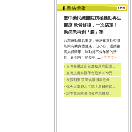
臺中榮民總醫院積極推動再生
醫療 軟骨修復，一次搞定！
助病患再創「膝」望
台灣運動風氣漸盛，雖培養運動習慣
能夠有助身體健康，但小心，運動傷
害如影隨形！運動是不分年齡的活
動，卻都有可能發生.......<
詳全文
>
‧
台灣基層診所首度糖尿病照護...
‧
臺灣皮膚科醫學會最新2020異...
‧
長假到來 孩童健康崩壞危機...
‧
你今天喝飽水了嗎？夏日輕鬆...
‧
讓學童遠離暑假發胖危機 從...