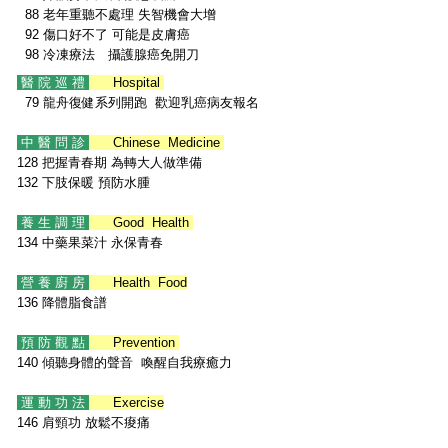
88 老年重聽不處理 失智機會大增
92 傷口好不了 可能是皮膚癌
98 冷凍療法 攝護腺癌免開刀
醫 院 巡 禮
Hospital
79 龍舟復健系列開跑 歡迎乳癌病友報名
中 醫 問 診
Chinese Medicine
128 把握青春期 為轉大人做準備
132 下肢保暖 預防水腫
養 生 調 理
Good Health
134 中藥果菜汁 永保青春
營 養 廚 房
Health Food
136 降體脂食譜
預 防 觀 點
Prevention
140 傾聽身體的聲音 喚醒自我療癒力
運 動 功 法
Exercise
146 肩頸功 放鬆不痠痛