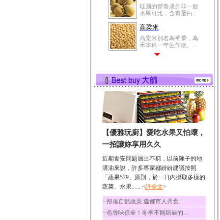
桂圓的營養成分非一般
水果可比，含有蛋白...
高粱米
高粱米別名為蜀黍，為
禾本科一年生作物。...
鯽魚
鯽魚裡所含的營養成分
有蛋白質、脂肪、磷...
鮪魚
鮪魚肚肉中的不飽和脂
肪酸內富含EPA和DH...
韭菜
【優雅玩廚】愛吃水果又怕壞，
韭菜所含的膳食纖維能
幫助消化與通便；揮...
一招讓妳享用久久
冬瓜
近期食安問題層出不窮，以前陣子的地
冬瓜營養價值高，鈉含
溝油來說，許多專家都紛紛建議按照
量極低是水腫病人的...
「蔬果579」原則，於一日內攝取多樣的
豆豉
蔬菜、水果.......<
詳全文
>
豆豉裡頭含有營養的蛋
‧
部落自然蔬菜 邀都市人共食...
白質、脂肪、鈣、磷...
‧
色香味俱全！冬季不能錯過的...
榛果