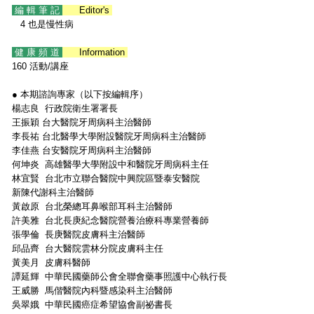
編 輯 筆 記
Editor's
4 也是慢性病
健 康 頻 道
Information
160 活動/講座
● 本期諮詢專家（以下按編輯序）
楊志良 行政院衛生署署長
王振穎 台大醫院牙周病科主治醫師
李長祐 台北醫學大學附設醫院牙周病科主治醫師
李佳燕 台安醫院牙周病科主治醫師
何坤炎 高雄醫學大學附設中和醫院牙周病科主任
林宜賢 台北巿立聯合醫院中興院區暨泰安醫院
新陳代謝科主治醫師
黃啟原 台北榮總耳鼻喉部耳科主治醫師
許美雅 台北長庚紀念醫院營養治療科專業營養師
張學倫 長庚醫院皮膚科主治醫師
邱品齊 台大醫院雲林分院皮膚科主任
黃美月 皮膚科醫師
譚延輝 中華民國藥師公會全聯會藥事照護中心執行長
王威勝 馬偕醫院內科暨感染科主治醫師
吳翠娥 中華民國癌症希望協會副祕書長