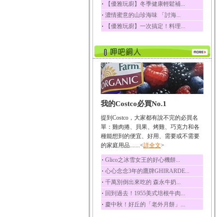
‧
【優雅玩廚】冬季健康輕鬆補...
榛果裡所含的營養素有
‧
蛋白質、脂肪、醣類...
濃情蜜意的山珍海味 「討海...
‧
【優雅玩廚】一次搞定！料理...
迷迭香
迷迭香 裡頭含有咖啡
酸、迷迭香酸、植物...
咖啡
咖啡中的咖啡因會刺激
中樞神經系統，特別...
椰子
椰子含有糖類、脂肪、
我的Costco必買No.1
蛋白質、維生素及多...
提到Costco，大家都有說不完的必買名
荔枝
單：雞肉捲、貝果、烤雞、巧克力和各
荔枝性質溫和所含的營
種能想到的便宜、好用、需要或不需要
養素有醣類、檸檬酸...
的家庭用品.......<
詳全文
>
五味子
‧
Glico之冰雪女王的好心機餅...
五味子性質溫熱所含營
‧
心心念念3年的鷹牌GHIRARDE...
養成分有揮發油、檸...
‧
千萬別倒出來吃的 森永牛奶...
草魚
‧
回到過去！1955美式培根牛肉...
草魚含有維生素A、維生
素C、及豐富的蛋白...
‧
慶中秋！好丘的「老外月餅」...