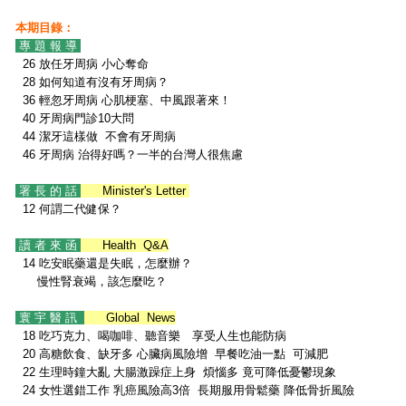
本期目錄：
專 題 報 導
26 放任牙周病 小心奪命
28 如何知道有沒有牙周病？
36 輕忽牙周病 心肌梗塞、中風跟著來！
40 牙周病門診10大問
44 潔牙這樣做 不會有牙周病
46 牙周病 治得好嗎？一半的台灣人很焦慮
署 長 的 話
Minister's Letter
12 何謂二代健保？
讀 者 來 函
Health Q&A
14 吃安眠藥還是失眠，怎麼辦？
慢性腎衰竭，該怎麼吃？
寰 宇 醫 訊
Global News
18 吃巧克力、喝咖啡、聽音樂 享受人生也能防病
20 高糖飲食、缺牙多 心臟病風險增 早餐吃油一點 可減肥
22 生理時鐘大亂 大腸激躁症上身 煩惱多 竟可降低憂鬱現象
24 女性選錯工作 乳癌風險高3倍 長期服用骨鬆藥 降低骨折風險