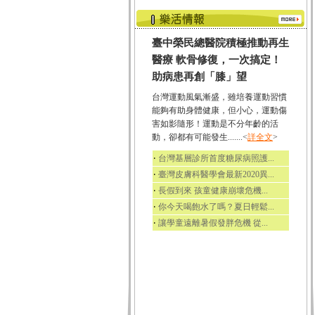
臺中榮民總醫院積極推動再生
醫療 軟骨修復，一次搞定！
助病患再創「膝」望
台灣運動風氣漸盛，雖培養運動習慣
能夠有助身體健康，但小心，運動傷
害如影隨形！運動是不分年齡的活
動，卻都有可能發生.......<
詳全文
>
‧
台灣基層診所首度糖尿病照護...
‧
臺灣皮膚科醫學會最新2020異...
‧
長假到來 孩童健康崩壞危機...
‧
你今天喝飽水了嗎？夏日輕鬆...
‧
讓學童遠離暑假發胖危機 從...