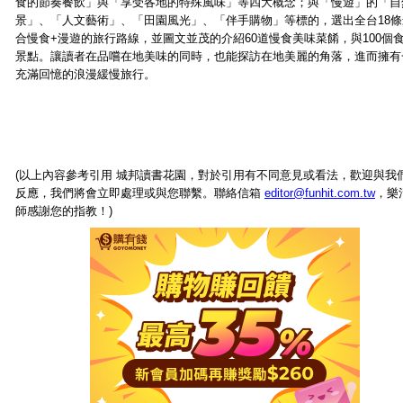
食的節奏餐飲」與「享受各地的特殊風味」等四大概念；與「慢遊」的「自
景」、「人文藝術」、「田園風光」、「伴手購物」等標的，選出全台18條
合慢食+漫遊的旅行路線，並圖文並茂的介紹60道慢食美味菜餚，與100個
景點。讓讀者在品嚐在地美味的同時，也能探訪在地美麗的角落，進而擁有
充滿回憶的浪漫緩慢旅行。
(以上內容參考引用 城邦讀書花園，對於引用有不同意見或看法，歡迎與我
反應，我們將會立即處理或與您聯繫。聯絡信箱
editor@funhit.com.tw
，樂
師感謝您的指教！)