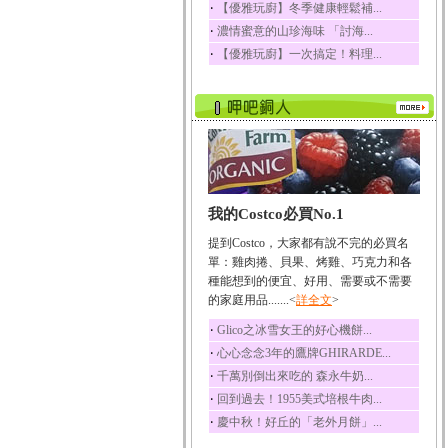
‧
【優雅玩廚】冬季健康輕鬆補...
榛果裡所含的營養素有
‧
濃情蜜意的山珍海味 「討海...
蛋白質、脂肪、醣類...
‧
【優雅玩廚】一次搞定！料理...
迷迭香
迷迭香 裡頭含有咖啡
酸、迷迭香酸、植物...
咖啡
咖啡中的咖啡因會刺激
中樞神經系統，特別...
椰子
我的Costco必買No.1
椰子含有糖類、脂肪、
蛋白質、維生素及多...
提到Costco，大家都有說不完的必買名
荔枝
單：雞肉捲、貝果、烤雞、巧克力和各
荔枝性質溫和所含的營
種能想到的便宜、好用、需要或不需要
養素有醣類、檸檬酸...
的家庭用品.......<
詳全文
>
五味子
‧
Glico之冰雪女王的好心機餅...
五味子性質溫熱所含營
‧
心心念念3年的鷹牌GHIRARDE...
養成分有揮發油、檸...
‧
千萬別倒出來吃的 森永牛奶...
草魚
‧
回到過去！1955美式培根牛肉...
草魚含有維生素A、維生
‧
慶中秋！好丘的「老外月餅」...
素C、及豐富的蛋白...