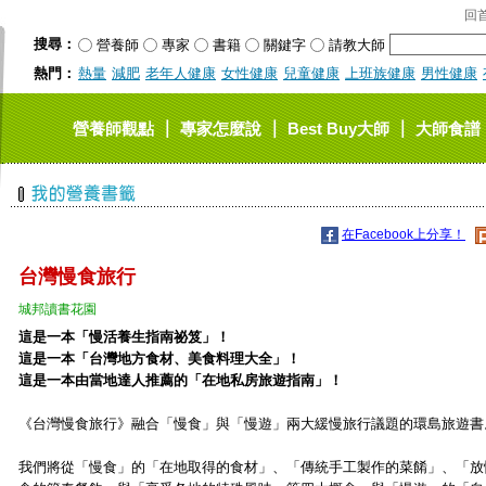
回
搜尋：
營養師
專家
書籍
關鍵字
請教大師
熱門：
熱量
減肥
老年人健康
女性健康
兒童健康
上班族健康
男性健康
｜
｜
｜
營養師觀點
專家怎麼說
Best Buy大師
大師食譜
在Facebook上分享！
台灣慢食旅行
城邦讀書花園
這是一本「慢活養生指南祕笈」！
這是一本「台灣地方食材、美食料理大全」！
這是一本由當地達人推薦的「在地私房旅遊指南」！
《台灣慢食旅行》融合「慢食」與「慢遊」兩大緩慢旅行議題的環島旅遊書
我們將從「慢食」的「在地取得的食材」、「傳統手工製作的菜餚」、「放