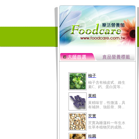
柚子
柚子含有柚皮甙、維生
素C、鈣、蛋白質等...
黃精
黃精味甘，性微溫，具
有補肺、強筋骨、降...
芡實
芡實為睡蓮科一年生水
生草本植物芡的成熟...
桂圓