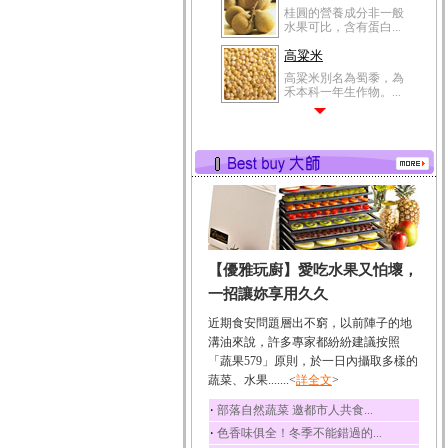
桂圓的營養成分非一般
水果可比，含有蛋白...
高粱米
高粱米別名為蜀黍，為
禾本科一年生作物。...
鯽魚
鯽魚裡所含的營養成分
有蛋白質、脂肪、磷...
鮪魚
鮪魚肚肉中的不飽和脂
肪酸內富含EPA和DH...
韭菜
【優雅玩廚】愛吃水果又怕壞，
韭菜所含的膳食纖維能
幫助消化與通便；揮...
一招讓妳享用久久
冬瓜
近期食安問題層出不窮，以前陣子的地
冬瓜營養價值高，鈉含
溝油來說，許多專家都紛紛建議按照
量極低是水腫病人的...
「蔬果579」原則，於一日內攝取多樣的
蔬菜、水果.......<
豆豉
詳全文
>
豆豉裡頭含有營養的蛋
‧
部落自然蔬菜 邀都市人共食...
白質、脂肪、鈣、磷...
‧
色香味俱全！冬季不能錯過的...
榛果