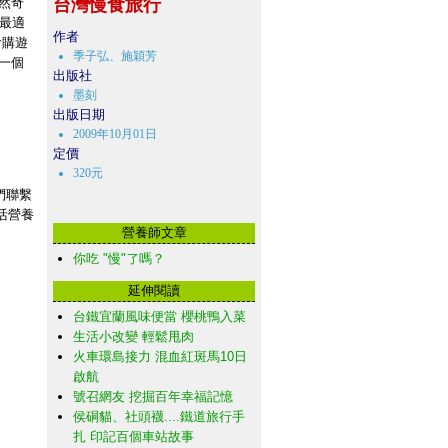
然奇
台灣慢食旅行
最適
作者
食購遊
季子弘、施穎芳
一個
出版社
墨刻
出版日期
2009年10月01日
定價
320元
們聯繫
活營養
營養師文章
你吃 "慢"了嗎？
延伸閱讀
台鐵宜蘭風味便當 櫻桃鴨入菜
生活小改變 輕鬆甩肉
火車環島接力 混血紅斑馬10日
啟航
號召網友 挖掘百年幸福記憶
侯硐貓、社頭襪....鐵道旅行手
扎 印記百個車站故事