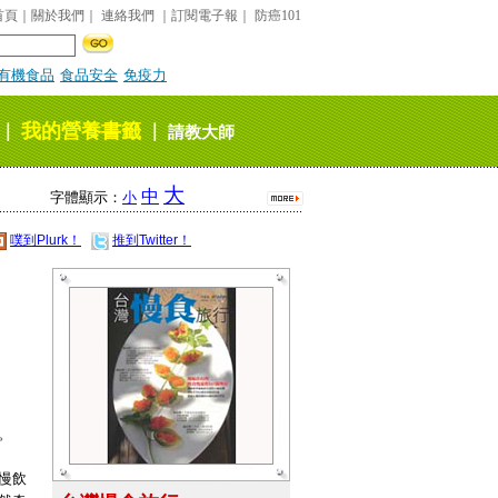
首頁
｜
關於我們
｜
連絡我們
｜
訂閱電子報
｜
防癌101
有機食品
食品安全
免疫力
我的營養書籤
｜
｜
請教大師
大
中
字體顯示：
小
噗到Plurk！
推到Twitter！
。
慢飲