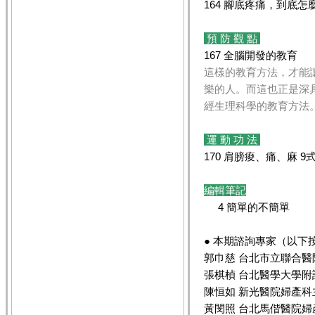
164 腳底疼痛，到底怎
預 防 觀 點
167 全腦開發的教育
這樣的教育方法，才能
樂的人。而這也正是深
經生理科學的教育方法
運 動 功 法
170 肩膀痠、痛、麻 
編輯筆記
4 簡單的不簡單
● 本期諮詢專家（以下
郭巾慈 台北市立聯合
張棋楨 台北醫學大學
陳恒如 新光醫院婦產科
黃閔照 台北馬偕醫院婦