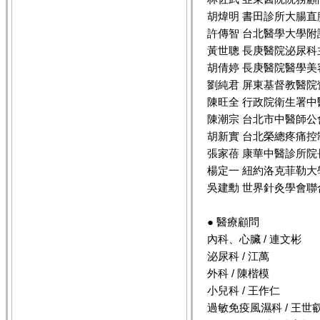
胡煒明 書田診所大腸
許傳智 台北醫學大學
黃世聰 長庚醫院泌尿科
胡倩婷 長庚醫院醫學美
劉純君 屏東基督教醫院
陳旺全 行政院衛生署
陳潮宗 台北市中醫師公
胡新實 台北榮總疼痛控
張家蓓 康華中醫診所院
楊定一 紐約洛克菲勒
吳建勳 世界針灸學會
● 醫療顧問
內科、心臟 / 連文彬
泌尿科 / 江萬
外科 / 陳楷模
小兒科 / 王作仁
過敏免疫風濕科 / 王世