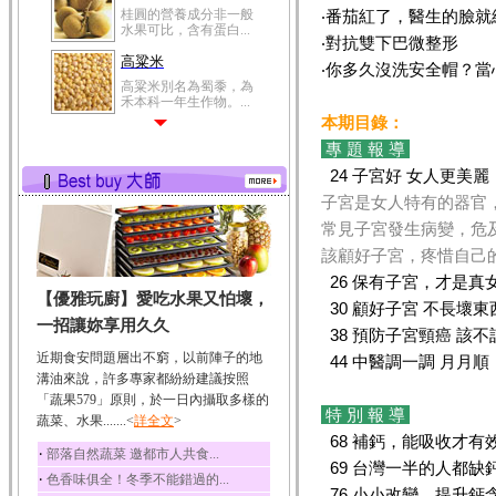
冬瓜營養價值高，鈉含
‧番茄紅了，醫生的臉就
量極低是水腫病人的...
‧對抗雙下巴微整形
豆豉
‧你多久沒洗安全帽？當
豆豉裡頭含有營養的蛋
白質、脂肪、鈣、磷...
本期目錄：
榛果
專 題 報 導
榛果裡所含的營養素有
蛋白質、脂肪、醣類...
24 子宮好 女人更美麗
子宮是女人特有的器官
迷迭香
常見子宮發生病變，危
迷迭香 裡頭含有咖啡
酸、迷迭香酸、植物...
該顧好子宮，疼惜自己
咖啡
26 保有子宮，才是真
【優雅玩廚】愛吃水果又怕壞，
咖啡中的咖啡因會刺激
30 顧好子宮 不長壞東
中樞神經系統，特別...
一招讓妳享用久久
38 預防子宮頸癌 該
椰子
近期食安問題層出不窮，以前陣子的地
44 中醫調一調 月月順
椰子含有糖類、脂肪、
溝油來說，許多專家都紛紛建議按照
蛋白質、維生素及多...
「蔬果579」原則，於一日內攝取多樣的
特 別 報 導
蔬菜、水果.......<
荔枝
詳全文
>
68 補鈣，能吸收才有
荔枝性質溫和所含的營
‧
部落自然蔬菜 邀都市人共食...
養素有醣類、檸檬酸...
69 台灣一半的人都缺
‧
色香味俱全！冬季不能錯過的...
五味子
76 小小改變，提升鈣