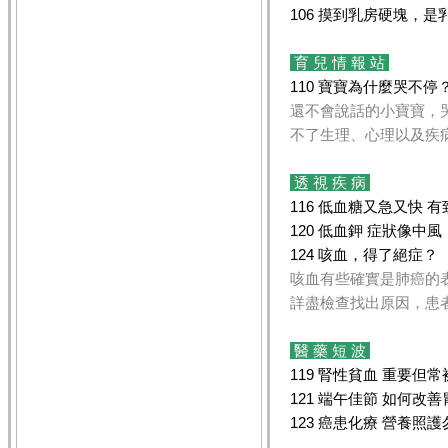
106 摸到乳房硬塊，是
育 兒 情 報 站
110 寶寶為什麼哭不停
還不會說話的小寶寶，
不了生理、心理以及疾
透 視 疾 病
116 低血糖又急又快 
120 低血鉀 症狀像中風
124 咳血，得了絕症？
咳血有些確實是肺癌的
詳盡檢查找出原因，患
醫 藥 短 波
119 腎性貧血 重要但
121 端午佳節 如何改
123 癌患化療 營養照