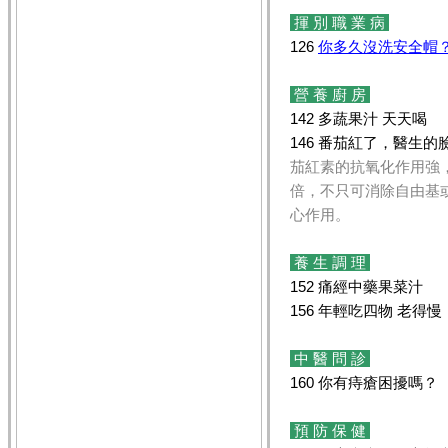
揮 別 職 業 病
126
你多久沒洗安全帽
營 養 廚 房
142 多蔬果汁 天天喝
146 番茄紅了，醫生的
茄紅素的抗氧化作用強
倍，不只可消除自由基
心作用。
養 生 調 理
152 痛經中藥果菜汁
156 年輕吃四物 老得慢
中 醫 問 診
160 你有痔瘡困擾嗎？
預 防 保 健