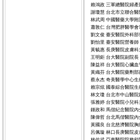
賴鴻政 三軍總醫院婦產
謝瓊慧 台北市立聯合
林武周 中國醫藥大學
蕭敦仁 台灣肥胖醫學會
劉文俊 臺安醫院外科部
劉怡里 臺安醫院營養師
黃毓惠 長庚醫院皮膚科
王明鉅 台大醫院副院長
陳益祥 台大醫院心臟血
黃織芬 台大醫院藥劑部
蔡永杰 奇美醫學中心生
賴宗炫 國泰綜合醫院
林文瓊 台北市中山醫
張雅婷 台安醫院小兒科
鍾政和 馬偕紀念醫院
陳偉哲 台北馬偕醫院
黃國良 台北慈濟醫院
呂佩璇 林口長庚醫院皮
林佐武 亞東醫院院務