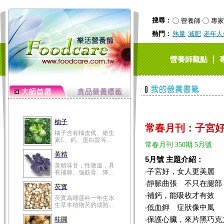
黃精味甘，性微溫，具
有補肺、強筋骨、降...
搜尋：
營養師
專家
芡實
熱門：
熱量
減肥
老年人
芡實為睡蓮科一年生水
生草本植物芡的成熟...
桂圓
｜
營養師觀點
桂圓的營養成分非一般
水果可比，含有蛋白...
高粱米
高粱米別名為蜀黍，為
禾本科一年生作物。...
鯽魚
常春月刊：子宮
鯽魚裡所含的營養成分
有蛋白質、脂肪、磷...
常春月刊 350期 5月號
鮪魚
5月號 主題介紹：
鮪魚肚肉中的不飽和脂
‧子宮好，女人更美麗
肪酸內富含EPA和DH...
‧靜脈曲張 不只在腿部
韭菜
‧補鈣，能吸收才有效
韭菜所含的膳食纖維能
幫助消化與通便；揮...
‧低血鉀 症狀像中風
‧保護心臟，來片黑巧克
冬瓜