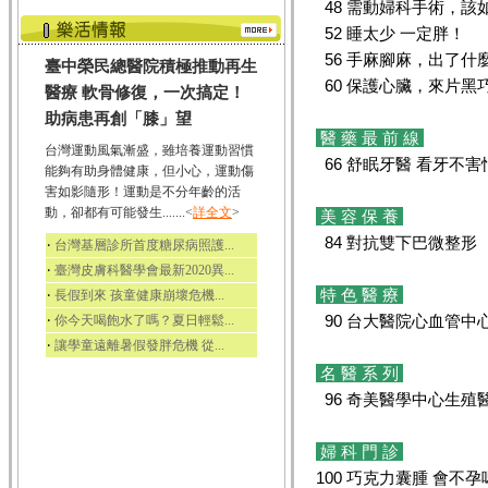
48 需動婦科手術，該
52 睡太少 一定胖！
56 手麻腳麻，出了什
臺中榮民總醫院積極推動再生
60 保護心臟，來片黑
醫療 軟骨修復，一次搞定！
助病患再創「膝」望
醫 藥 最 前 線
台灣運動風氣漸盛，雖培養運動習慣
66 舒眠牙醫 看牙不害
能夠有助身體健康，但小心，運動傷
害如影隨形！運動是不分年齡的活
動，卻都有可能發生.......<
詳全文
>
美 容 保 養
84 對抗雙下巴微整形
‧
台灣基層診所首度糖尿病照護...
‧
臺灣皮膚科醫學會最新2020異...
特 色 醫 療
‧
長假到來 孩童健康崩壞危機...
‧
90 台大醫院心血管中
你今天喝飽水了嗎？夏日輕鬆...
‧
讓學童遠離暑假發胖危機 從...
名 醫 系 列
96 奇美醫學中心生殖
婦 科 門 診
100 巧克力囊腫 會不孕