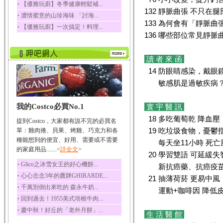
‧
【優雅玩廚】冬季健康輕鬆補...
五味子性質溫熱所含營
132 靜脈曲張 不只在腿
‧
濃情蜜意的山珍海味 「討海...
養成分有揮發油、檸...
133 為何會有「靜脈曲
‧
【優雅玩廚】一次搞定！料理...
草魚
136 哪些部位常見靜脈
草魚含有維生素A、維生
素C、及豐富的蛋白...
讀 者 來 函
14 防眼睛感染，戴眼
敏感肌是過敏疾病
我的Costco必買No.1
寰 宇 醫 訊
18 多吃葡萄乾 降血壓
提到Costco，大家都有說不完的必買名
19 吃垃圾食物，憂鬱
單：雞肉捲、貝果、烤雞、巧克力和各
種能想到的便宜、好用、需要或不需要
每天坐11小時 死亡
的家庭用品.......<
詳全文
>
20 學習雙語 可延緩失
‧
Glico之冰雪女王的好心機餅...
新抗癌藥、抗癌疫苗
‧
心心念念3年的鷹牌GHIRARDE...
21 抽薄荷菸 更易中風
‧
千萬別倒出來吃的 森永牛奶...
運動+咖啡因 降低皮
‧
回到過去！1955美式培根牛肉...
‧
慶中秋！好丘的「老外月餅」...
生 活 醫 館