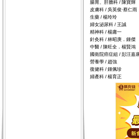
腸胃、肝膽科 / 陳寶輝
皮膚科 / 吳英俊·蔡仁雨
生藥 / 楊玲玲
婦女泌尿科 / 王誠
精神科 / 楊庸一
針灸科 / 林昭庚．鍾傑
中醫 / 陳旺全．楊賢鴻
國衛院癌症組 / 彭汪嘉
營養學 / 趙強
復健科 / 鍾佩珍
婦產科 / 楊育正