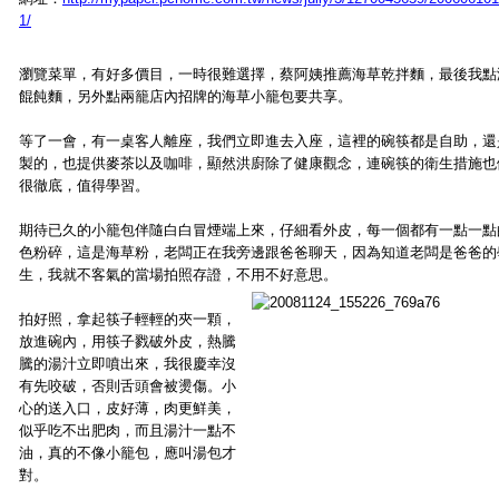
1/
瀏覽菜單，有好多價目，一時很難選擇，蔡阿姨推薦海草乾拌麵，最後我點
餛飩麵，另外點兩籠店內招牌的海草小籠包要共享。
等了一會，有一桌客人離座，我們立即進去入座，這裡的碗筷都是自助，還
製的，也提供麥茶以及咖啡，顯然洪廚除了健康觀念，連碗筷的衛生措施也
很徹底，值得學習。
期待已久的小籠包伴隨白白冒煙端上來，仔細看外皮，每一個都有一點一點
色粉碎，這是海草粉，老闆正在我旁邊跟爸爸聊天，因為知道老闆是爸爸的
生，我就不客氣的當場拍照存證，不用不好意思。
拍好照，拿起筷子輕輕的夾一顆，
放進碗內，用筷子戮破外皮，熱騰
騰的湯汁立即噴出來，我很慶幸沒
有先咬破，否則舌頭會被燙傷。小
心的送入口，皮好薄，肉更鮮美，
似乎吃不出肥肉，而且湯汁一點不
油，真的不像小籠包，應叫湯包才
對。