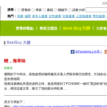
回
搜尋：
營養師
專家
書籍
關鍵字
請教大師
熱門：
熱量
減肥
老年人健康
女性健康
兒童健康
上班族健康
男性健康
Best Buy大師
｜
｜
｜
營養師觀點
專家怎麼說
大師食
在Facebook上分享！
輕，海草味
阿麻尼
優閒的下午時光，座無虛席的咖啡廳充斥著人們嘻笑聊天的聲音，忙碌的台
是依舊熱鬧...
我查找著網站所需的資料之時，無意間逛到了PCHOME一個叫"慧語軒情"
台，裡頭這篇文章，吸引了我的眼光停駐著......
-----------------------------------------------------------------------------------------------------------
原文引用如下：
網址：
http://mypaper.pchome.com.tw/news/juily/3/1270045659/20060610