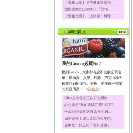
‧
【優雅玩廚】冬季健康輕鬆補...
榛果裡所含的營養素有
‧
濃情蜜意的山珍海味 「討海...
蛋白質、脂肪、醣類...
‧
【優雅玩廚】一次搞定！料理...
迷迭香
迷迭香 裡頭含有咖啡
酸、迷迭香酸、植物...
咖啡
咖啡中的咖啡因會刺激
中樞神經系統，特別...
椰子
我的Costco必買No.1
椰子含有糖類、脂肪、
蛋白質、維生素及多...
提到Costco，大家都有說不完的必買名
荔枝
單：雞肉捲、貝果、烤雞、巧克力和各
荔枝性質溫和所含的營
種能想到的便宜、好用、需要或不需要
養素有醣類、檸檬酸...
的家庭用品.......<
詳全文
>
五味子
‧
Glico之冰雪女王的好心機餅...
五味子性質溫熱所含營
‧
心心念念3年的鷹牌GHIRARDE...
養成分有揮發油、檸...
‧
千萬別倒出來吃的 森永牛奶...
草魚
‧
回到過去！1955美式培根牛肉...
草魚含有維生素A、維生
‧
慶中秋！好丘的「老外月餅」...
素C、及豐富的蛋白...