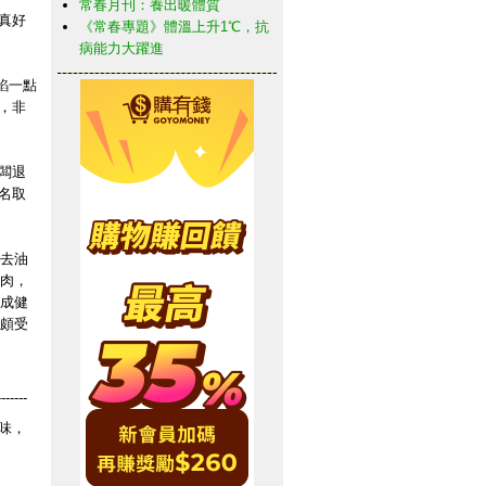
常春月刊：養出暖體質
真好
《常春專題》體溫上升1℃，抗
病能力大躍進
餡一點
，非
闆退
名取
去油
肉，
成健
頗受
-------
味，