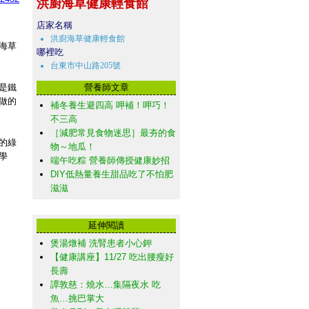
洪廚海草健康輕食館
店家名稱
洪廚海草健康輕食館
海草
哪裡吃
台東市中山路205號
是鐵
營養師文章
做的
補冬養生避四高 呷補！呷巧！
不三高
［減肥常見食物迷思］最夯的食
的綠
物～地瓜！
學
端午吃粽 營養師傳授健康妙招
DIY低熱量養生甜品吃了不怕肥
滋滋
延伸閱讀
煲湯燉補 洗腎患者小心鉀
【健康講座】11/27 吃出腰瘦好
長壽
譚敦慈：燒水…集隔夜水 吃
魚…挑巴掌大