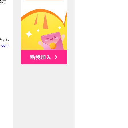
然了
法，歡
t.com.