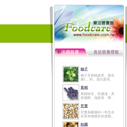
柚子
柚子含有柚皮甙、維生
素C、鈣、蛋白質等...
黃精
黃精味甘，性微溫，具
有補肺、強筋骨、降...
芡實
芡實為睡蓮科一年生水
生草本植物芡的成熟...
桂圓