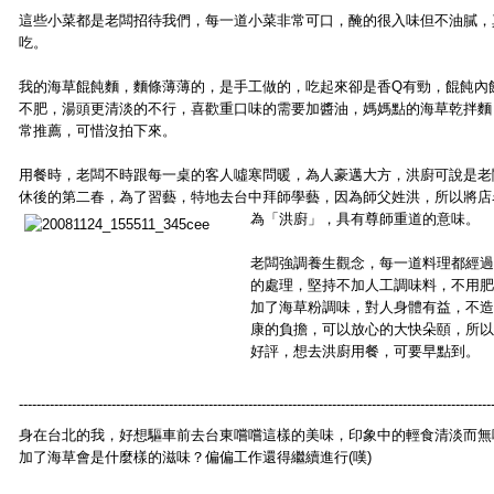
這些小菜都是老闆招待我們，每一道小菜非常可口，醃的很入味但不油膩，
吃。
我的海草餛飩麵，麵條薄薄的，是手工做的，吃起來卻是香Q有勁，餛飩內
不肥，湯頭更清淡的不行，喜歡重口味的需要加醬油，媽媽點的海草乾拌麵
常推薦，可惜沒拍下來。
用餐時，老闆不時跟每一桌的客人噓寒問暖，為人豪邁大方，洪廚可說是老
休後的第二春，為了習藝，特地去台中拜師學藝，因為師父姓洪，所以將店
為「洪廚」，具有尊師重道的意味。
老闆強調養生觀念，每一道料理都經過
的處理，堅持不加人工調味料，不用肥
加了海草粉調味，對人身體有益，不造
康的負擔，可以放心的大快朵頤，所以
好評，想去洪廚用餐，可要早點到。
-----------------------------------------------------------------------------------------------------------
身在台北的我，好想驅車前去台東嚐嚐這樣的美味，印象中的輕食清淡而無
加了海草會是什麼樣的滋味？偏偏工作還得繼續進行(嘆)