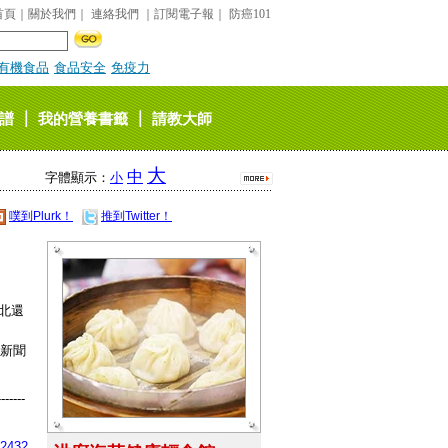
首頁
｜
關於我們
｜
連絡我們
｜
訂閱電子報
｜
防癌101
有機食品
食品安全
免疫力
｜
｜
譜
我的營養書籤
請教大師
大
中
字體顯示：
小
噗到Plurk！
推到Twitter！
北還
的新聞
-------
12432