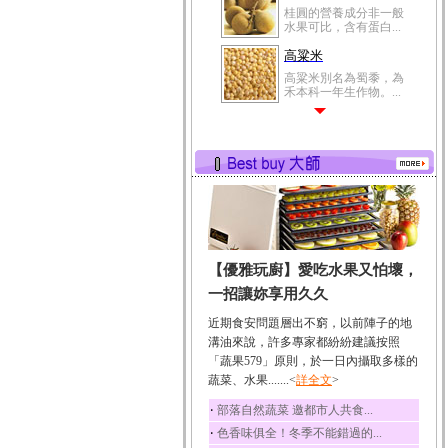
桂圓的營養成分非一般
水果可比，含有蛋白...
高粱米
高粱米別名為蜀黍，為
禾本科一年生作物。...
鯽魚
鯽魚裡所含的營養成分
有蛋白質、脂肪、磷...
鮪魚
鮪魚肚肉中的不飽和脂
肪酸內富含EPA和DH...
韭菜
【優雅玩廚】愛吃水果又怕壞，
韭菜所含的膳食纖維能
幫助消化與通便；揮...
一招讓妳享用久久
冬瓜
近期食安問題層出不窮，以前陣子的地
冬瓜營養價值高，鈉含
溝油來說，許多專家都紛紛建議按照
量極低是水腫病人的...
「蔬果579」原則，於一日內攝取多樣的
蔬菜、水果.......<
豆豉
詳全文
>
豆豉裡頭含有營養的蛋
‧
部落自然蔬菜 邀都市人共食...
白質、脂肪、鈣、磷...
‧
色香味俱全！冬季不能錯過的...
榛果