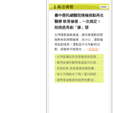
臺中榮民總醫院積極推動再生
醫療 軟骨修復，一次搞定！
助病患再創「膝」望
台灣運動風氣漸盛，雖培養運動習慣
能夠有助身體健康，但小心，運動傷
害如影隨形！運動是不分年齡的活
動，卻都有可能發生.......<
詳全文
>
‧
台灣基層診所首度糖尿病照護...
‧
臺灣皮膚科醫學會最新2020異...
‧
長假到來 孩童健康崩壞危機...
‧
你今天喝飽水了嗎？夏日輕鬆...
‧
讓學童遠離暑假發胖危機 從...