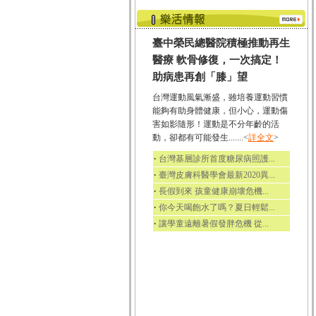
臺中榮民總醫院積極推動再生
醫療 軟骨修復，一次搞定！
助病患再創「膝」望
台灣運動風氣漸盛，雖培養運動習慣
能夠有助身體健康，但小心，運動傷
害如影隨形！運動是不分年齡的活
動，卻都有可能發生.......<
詳全文
>
‧
台灣基層診所首度糖尿病照護...
‧
臺灣皮膚科醫學會最新2020異...
‧
長假到來 孩童健康崩壞危機...
‧
你今天喝飽水了嗎？夏日輕鬆...
‧
讓學童遠離暑假發胖危機 從...