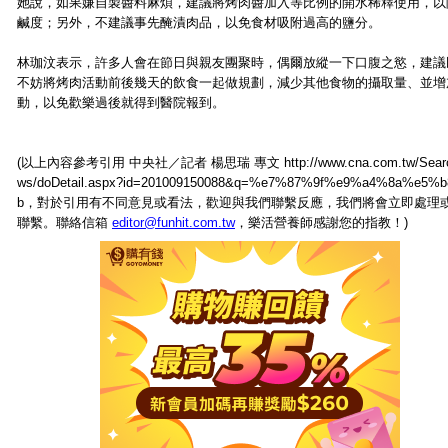
她說，如果嫌自製醬料麻煩，建議將烤肉醬加入等比例的開水稀釋使用，以
鹹度；另外，不建議事先醃漬肉品，以免食材吸附過高的鹽分。
林珈汶表示，許多人會在節日與親友團聚時，偶爾放縱一下口腹之慾，建議
不妨將烤肉活動前後幾天的飲食一起做規劃，減少其他食物的攝取量、並增
動，以免歡樂過後就得到醫院報到。
(以上內容參考引用 中央社／記者 楊思瑞 專文 http://www.cna.com.tw/Sear
ws/doDetail.aspx?id=201009150088&q=%e7%87%9f%e9%a4%8a%e5%
b，對於引用有不同意見或看法，歡迎與我們聯繫反應，我們將會立即處理
聯繫。聯絡信箱
editor@funhit.com.tw
，樂活營養師感謝您的指教！)