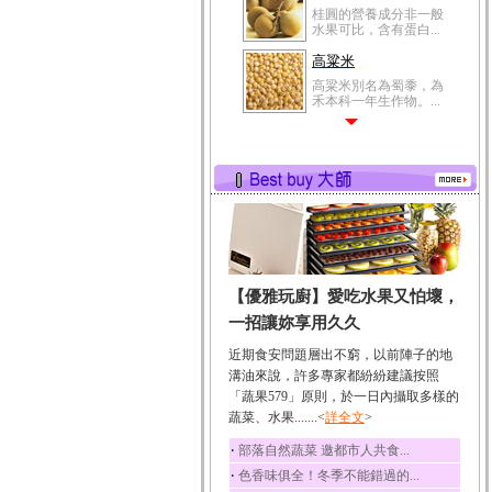
桂圓的營養成分非一般
水果可比，含有蛋白...
高粱米
高粱米別名為蜀黍，為
禾本科一年生作物。...
鯽魚
鯽魚裡所含的營養成分
有蛋白質、脂肪、磷...
鮪魚
鮪魚肚肉中的不飽和脂
肪酸內富含EPA和DH...
韭菜
【優雅玩廚】愛吃水果又怕壞，
韭菜所含的膳食纖維能
幫助消化與通便；揮...
一招讓妳享用久久
冬瓜
近期食安問題層出不窮，以前陣子的地
冬瓜營養價值高，鈉含
溝油來說，許多專家都紛紛建議按照
量極低是水腫病人的...
「蔬果579」原則，於一日內攝取多樣的
蔬菜、水果.......<
豆豉
詳全文
>
豆豉裡頭含有營養的蛋
‧
部落自然蔬菜 邀都市人共食...
白質、脂肪、鈣、磷...
‧
色香味俱全！冬季不能錯過的...
榛果