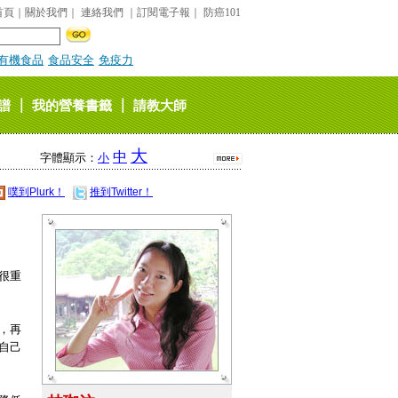
首頁
｜
關於我們
｜
連絡我們
｜
訂閱電子報
｜
防癌101
有機食品
食品安全
免疫力
｜
｜
譜
我的營養書籤
請教大師
大
中
字體顯示：
小
噗到Plurk！
推到Twitter！
很重
，再
自己