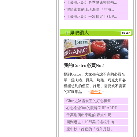
‧
【優雅玩廚】冬季健康輕鬆補...
榛果裡所含的營養素有
‧
濃情蜜意的山珍海味 「討海...
蛋白質、脂肪、醣類...
‧
【優雅玩廚】一次搞定！料理...
迷迭香
迷迭香 裡頭含有咖啡
酸、迷迭香酸、植物...
咖啡
咖啡中的咖啡因會刺激
中樞神經系統，特別...
椰子
我的Costco必買No.1
椰子含有糖類、脂肪、
蛋白質、維生素及多...
提到Costco，大家都有說不完的必買名
荔枝
單：雞肉捲、貝果、烤雞、巧克力和各
荔枝性質溫和所含的營
種能想到的便宜、好用、需要或不需要
養素有醣類、檸檬酸...
的家庭用品.......<
詳全文
>
五味子
‧
Glico之冰雪女王的好心機餅...
五味子性質溫熱所含營
‧
心心念念3年的鷹牌GHIRARDE...
養成分有揮發油、檸...
‧
千萬別倒出來吃的 森永牛奶...
草魚
‧
回到過去！1955美式培根牛肉...
草魚含有維生素A、維生
‧
慶中秋！好丘的「老外月餅」...
素C、及豐富的蛋白...