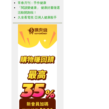
常春月刊：手作健康
「閱讀樂健康」 健康好書徵選
活動開跑啦！
久坐看電視 亞洲人健康殺手