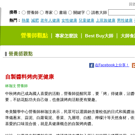
回
搜尋：
營養師
專家
書籍
關鍵字
請教大師
熱門：
熱量
減肥
老年人健康
女性健康
兒童健康
上班族健康
男性健康
營養師觀點
｜
｜
｜
專家怎麼說
Best Buy大師
大師食
在Facebook上分享！
自製醬料烤肉更健康
林珈汶 營養師
中秋烤肉已成為國人喜愛的活動，營養師提醒民眾，要「烤」得健康，沾醬
要，不妨花點功夫自己做，也會讓烤肉活動更有樂趣。
奇美醫學中心營養師林珈汶表示，民眾可以選購鈉含量較低的日式和風醬油
準備蔥末、蒜泥、白蘿蔔泥、香菜、九層塔、白醋、檸檬汁等天然食材，依
喜愛的口味混合後，就是具健康概念的自製烤肉醬。