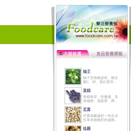
柚子
柚子含有柚皮甙、維生
素C、鈣、蛋白質等...
黃精
黃精味甘，性微溫，具
有補肺、強筋骨、降...
芡實
芡實為睡蓮科一年生水
生草本植物芡的成熟...
桂圓