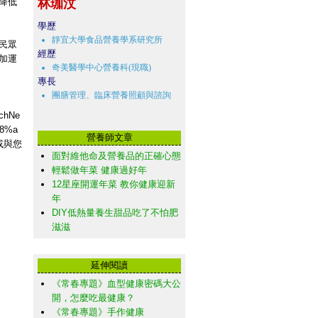
降低
林珈汶
學歷
靜宜大學食品營養學系研究所
民眾
經歷
加運
奇美醫學中心營養科(現職)
專長
團膳管理、臨床營養照顧與諮詢
chNe
b8%a
營養師文章
或與您
面對維他命及營養品的正確心態
輕鬆做年菜 健康過好年
12星座開運年菜 教你健康迎新
年
DIY低熱量養生甜品吃了不怕肥
滋滋
延伸閱讀
《常春專題》血型健康密碼大公
開，怎麼吃最健康？
《常春專題》手作健康