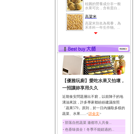
桂圓的營養成分非一般
水果可比，含有蛋白...
高粱米
高粱米別名為蜀黍，為
禾本科一年生作物。...
鯽魚
鯽魚裡所含的營養成分
有蛋白質、脂肪、磷...
鮪魚
鮪魚肚肉中的不飽和脂
肪酸內富含EPA和DH...
韭菜
【優雅玩廚】愛吃水果又怕壞，
韭菜所含的膳食纖維能
幫助消化與通便；揮...
一招讓妳享用久久
冬瓜
近期食安問題層出不窮，以前陣子的地
冬瓜營養價值高，鈉含
溝油來說，許多專家都紛紛建議按照
量極低是水腫病人的...
「蔬果579」原則，於一日內攝取多樣的
蔬菜、水果.......<
豆豉
詳全文
>
豆豉裡頭含有營養的蛋
‧
部落自然蔬菜 邀都市人共食...
白質、脂肪、鈣、磷...
‧
色香味俱全！冬季不能錯過的...
榛果