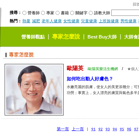
回
搜尋：
營養師
專家
書籍
關鍵字
請教大師
熱門：
熱量
減肥
老年人健康
女性健康
兒童健康
上班族健康
男性健康
專家怎麼說
｜
｜
｜
營養師觀點
Best Buy大師
大師食
歐陽英
/
/歐陽英樂活生機網
★個人
如何吃出動人好膚色？
水嫩亮麗的肌膚，使女人的美更添幾分；可
功勞；事實上，女人漂亮的膚質與氣色多半是「吃
第一頁
上一頁
|
91
92
93
94
95
96
97