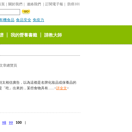
首頁
｜
關於我們
｜
連絡我們
｜
訂閱電子報
｜
防癌101
有機食品
食品安全
免疫力
｜
｜
譜
我的營養書籤
請教大師
文章總覽頁
別太相信廣告，以為這都是名牌化妝品或保養品的
」出來的，某些食物具有.......<
詳全文
>
98
99
100
|