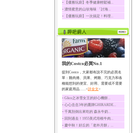
‧
【優雅玩廚】冬季健康輕鬆補...
榛果裡所含的營養素有
‧
濃情蜜意的山珍海味 「討海...
蛋白質、脂肪、醣類...
‧
【優雅玩廚】一次搞定！料理...
迷迭香
迷迭香 裡頭含有咖啡
酸、迷迭香酸、植物...
咖啡
咖啡中的咖啡因會刺激
中樞神經系統，特別...
椰子
我的Costco必買No.1
椰子含有糖類、脂肪、
蛋白質、維生素及多...
提到Costco，大家都有說不完的必買名
荔枝
單：雞肉捲、貝果、烤雞、巧克力和各
荔枝性質溫和所含的營
種能想到的便宜、好用、需要或不需要
養素有醣類、檸檬酸...
的家庭用品.......<
詳全文
>
五味子
‧
Glico之冰雪女王的好心機餅...
五味子性質溫熱所含營
‧
心心念念3年的鷹牌GHIRARDE...
養成分有揮發油、檸...
‧
千萬別倒出來吃的 森永牛奶...
草魚
‧
回到過去！1955美式培根牛肉...
草魚含有維生素A、維生
‧
慶中秋！好丘的「老外月餅」...
素C、及豐富的蛋白...