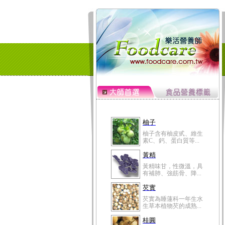
柚子
柚子含有柚皮甙、維生
素C、鈣、蛋白質等...
黃精
黃精味甘，性微溫，具
有補肺、強筋骨、降...
芡實
芡實為睡蓮科一年生水
生草本植物芡的成熟...
桂圓