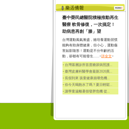
臺中榮民總醫院積極推動再生
醫療 軟骨修復，一次搞定！
助病患再創「膝」望
台灣運動風氣漸盛，雖培養運動習慣
能夠有助身體健康，但小心，運動傷
害如影隨形！運動是不分年齡的活
動，卻都有可能發生.......<
詳全文
>
‧
台灣基層診所首度糖尿病照護...
‧
臺灣皮膚科醫學會最新2020異...
‧
長假到來 孩童健康崩壞危機...
‧
你今天喝飽水了嗎？夏日輕鬆...
‧
讓學童遠離暑假發胖危機 從...