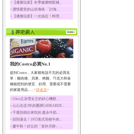
‧
【優雅玩廚】冬季健康輕鬆補...
榛果裡所含的營養素有
‧
濃情蜜意的山珍海味 「討海...
蛋白質、脂肪、醣類...
‧
【優雅玩廚】一次搞定！料理...
迷迭香
迷迭香 裡頭含有咖啡
酸、迷迭香酸、植物...
咖啡
咖啡中的咖啡因會刺激
中樞神經系統，特別...
椰子
我的Costco必買No.1
椰子含有糖類、脂肪、
蛋白質、維生素及多...
提到Costco，大家都有說不完的必買名
荔枝
單：雞肉捲、貝果、烤雞、巧克力和各
荔枝性質溫和所含的營
種能想到的便宜、好用、需要或不需要
養素有醣類、檸檬酸...
的家庭用品.......<
詳全文
>
五味子
‧
Glico之冰雪女王的好心機餅...
五味子性質溫熱所含營
‧
心心念念3年的鷹牌GHIRARDE...
養成分有揮發油、檸...
‧
千萬別倒出來吃的 森永牛奶...
草魚
‧
回到過去！1955美式培根牛肉...
草魚含有維生素A、維生
‧
慶中秋！好丘的「老外月餅」...
素C、及豐富的蛋白...