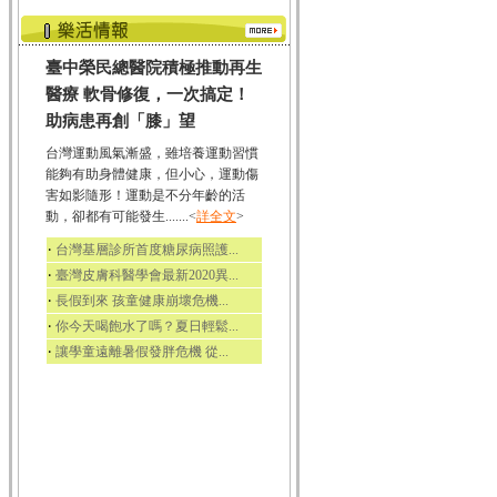
臺中榮民總醫院積極推動再生
醫療 軟骨修復，一次搞定！
助病患再創「膝」望
台灣運動風氣漸盛，雖培養運動習慣
能夠有助身體健康，但小心，運動傷
害如影隨形！運動是不分年齡的活
動，卻都有可能發生.......<
詳全文
>
‧
台灣基層診所首度糖尿病照護...
‧
臺灣皮膚科醫學會最新2020異...
‧
長假到來 孩童健康崩壞危機...
‧
你今天喝飽水了嗎？夏日輕鬆...
‧
讓學童遠離暑假發胖危機 從...