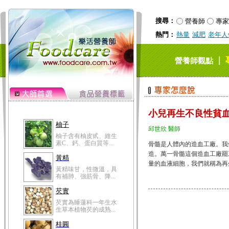
搜尋：
營養師
專家
熱門：
熱量
減肥
老年人
｜
營養師觀點
小兒再生不良性貧
柚子
邱世欣 醫師
柚子含有柚皮甙、維生
素C、鈣、蛋白質等...
骨髓是人體內的造血工廠。我
造。萬一骨髓這個造血工廠罷
黃精
量的血液細胞，我們就稱為再生不良
黃精味甘，性微溫，具
有補肺、強筋骨、降...
芡實
芡實為睡蓮科一年生水
生草本植物芡的成熟...
桂圓