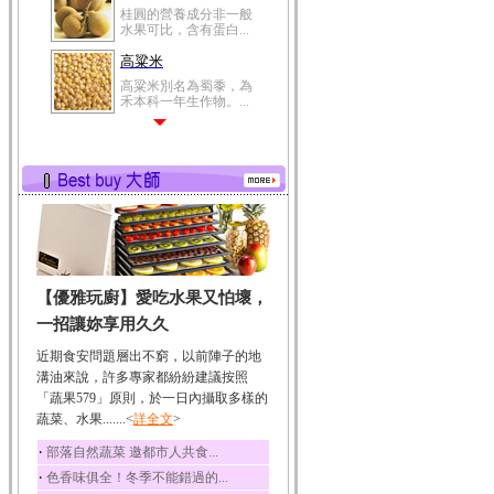
桂圓的營養成分非一般
水果可比，含有蛋白...
高粱米
高粱米別名為蜀黍，為
禾本科一年生作物。...
鯽魚
鯽魚裡所含的營養成分
有蛋白質、脂肪、磷...
鮪魚
鮪魚肚肉中的不飽和脂
肪酸內富含EPA和DH...
韭菜
【優雅玩廚】愛吃水果又怕壞，
韭菜所含的膳食纖維能
幫助消化與通便；揮...
一招讓妳享用久久
冬瓜
近期食安問題層出不窮，以前陣子的地
冬瓜營養價值高，鈉含
溝油來說，許多專家都紛紛建議按照
量極低是水腫病人的...
「蔬果579」原則，於一日內攝取多樣的
蔬菜、水果.......<
豆豉
詳全文
>
豆豉裡頭含有營養的蛋
‧
部落自然蔬菜 邀都市人共食...
白質、脂肪、鈣、磷...
‧
色香味俱全！冬季不能錯過的...
榛果