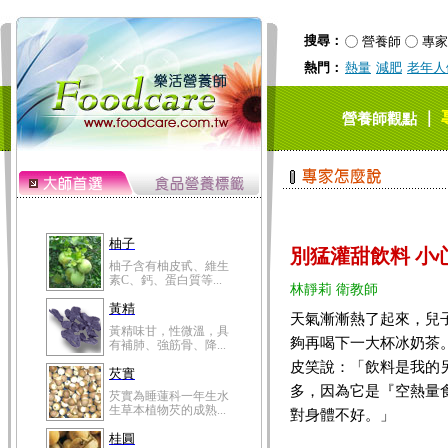
搜尋：
營養師
專家
熱門：
熱量
減肥
老年人
｜
營養師觀點
柚子
別猛灌甜飲料 小
柚子含有柚皮甙、維生
素C、鈣、蛋白質等...
林靜莉 衛教師
黃精
天氣漸漸熱了起來，兒
黃精味甘，性微溫，具
夠再喝下一大杯冰奶茶
有補肺、強筋骨、降...
皮笑說：「飲料是我的
芡實
多，因為它是『空熱量
芡實為睡蓮科一年生水
生草本植物芡的成熟...
對身體不好。」
桂圓