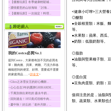
‧
【優雅玩廚】冬季健康輕鬆補...
榛果裡所含的營養素有
‧
濃情蜜意的山珍海味 「討海...
蛋白質、脂肪、醣類...
<健康小叮嚀>三大營養
‧
【優雅玩廚】一次搞定！料理...
迷迭香
◎醣類
迷迭香 裡頭含有咖啡
●全穀根莖類︰米飯、
酸、迷迭香酸、植物...
等。
咖啡
●水果類︰蘋果、西瓜
咖啡中的咖啡因會刺激
中樞神經系統，特別...
●奶類︰低脂奶類等。
椰子
我的Costco必買No.1
◎脂肪
椰子含有糖類、脂肪、
蛋白質、維生素及多...
●油脂與堅果種子類、
提到Costco，大家都有說不完的必買名
荔枝
等。
單：雞肉捲、貝果、烤雞、巧克力和各
荔枝性質溫和所含的營
種能想到的便宜、好用、需要或不需要
養素有醣類、檸檬酸...
的家庭用品.......<
詳全文
>
◎蛋白質
五味子
‧
Glico之冰雪女王的好心機餅...
●豆魚肉蛋類、奶類︰
五味子性質溫熱所含營
‧
心心念念3年的鷹牌GHIRARDE...
養成分有揮發油、檸...
‧
千萬別倒出來吃的 森永牛奶...
值得注意的是，油脂與
草魚
‧
回到過去！1955美式培根牛肉...
類、蔬菜類、水果類也
草魚含有維生素A、維生
‧
慶中秋！好丘的「老外月餅」...
素C、及豐富的蛋白...