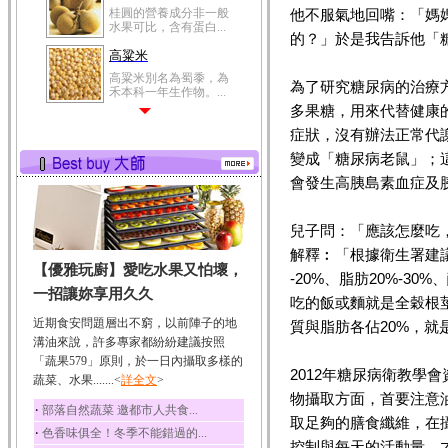
桂圓的營養成分非一般
他不服氣地回嘴：「媽
水果可比，含有蛋白...
的？」於是我告訴他「
高粱米
高粱米別名為蜀黍，為
為了研究糖尿病的治療
禾本科一年生作物。...
多果糖，用來代替健康
鯽魚
症狀，沒有辦法正常代
鯽魚裡所含的營養成分
有蛋白質、脂肪、磷...
變成「糖尿病老鼠」；這是
會發生高胰島素血症及
鮪魚
鮪魚肚肉中的不飽和脂
肪酸內富含EPA和DH...
兒子問：「應該怎麼吃
韭菜
解釋︰「根據衛生署建
【優雅玩廚】愛吃水果又怕壞，
韭菜所含的膳食纖維能
-20%、脂肪20%-30
幫助消化與通便；揮...
一招讓妳享用久久
吃的飯或麵就是全穀根
冬瓜
近期食安問題層出不窮，以前陣子的地
質與脂肪各佔20%，
冬瓜營養價值高，鈉含
溝油來說，許多專家都紛紛建議按照
量極低是水腫病人的...
「蔬果579」原則，於一日內攝取多樣的
2012年糖尿病衛教學
蔬菜、水果.......<
豆豉
詳全文
>
物攝取方面，首要注意
豆豉裡頭含有營養的蛋
‧
部落自然蔬菜 邀都市人共食...
白質、脂肪、鈣、磷...
取足夠的膳食纖維，在
‧
色香味俱全！冬季不能錯過的...
榛果
控制與每天的活動量，