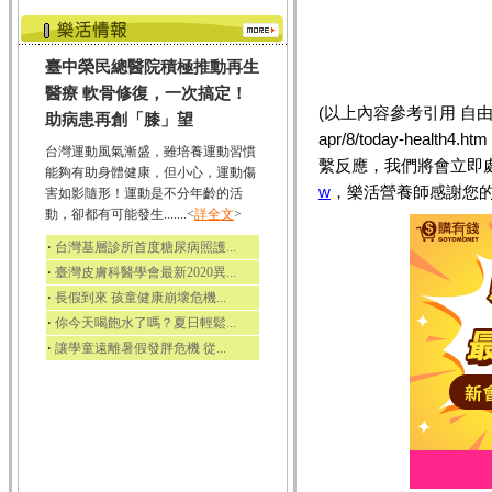
臺中榮民總醫院積極推動再生
醫療 軟骨修復，一次搞定！
(以上內容參考引用 自由時報 htt
助病患再創「膝」望
apr/8/today-he
台灣運動風氣漸盛，雖培養運動習慣
繫反應，我們將會立即
能夠有助身體健康，但小心，運動傷
w
，樂活營養師感謝您的
害如影隨形！運動是不分年齡的活
動，卻都有可能發生.......<
詳全文
>
‧
台灣基層診所首度糖尿病照護...
‧
臺灣皮膚科醫學會最新2020異...
‧
長假到來 孩童健康崩壞危機...
‧
你今天喝飽水了嗎？夏日輕鬆...
‧
讓學童遠離暑假發胖危機 從...