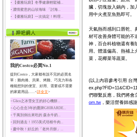
‧
【優雅玩廚】冬季健康輕鬆補...
榛果裡所含的營養素有
臟，切塊放入鍋內，加
‧
濃情蜜意的山珍海味 「討海...
蛋白質、脂肪、醣類...
用中火煮至魚熟即可。
‧
【優雅玩廚】一次搞定！料理...
迷迭香
迷迭香 裡頭含有咖啡
天氣熱而感到口唇乾、
酸、迷迭香酸、植物...
材可改善身體可能的不
咖啡
神，百合科植物還有養
咖啡中的咖啡因會刺激
中樞神經系統，特別...
用。體溫偏高、熱補上
菜，花椰菜等蔬菜。
椰子
我的Costco必買No.1
椰子含有糖類、脂肪、
蛋白質、維生素及多...
提到Costco，大家都有說不完的必買名
荔枝
(以上內容參考引用 台灣新生報／
單：雞肉捲、貝果、烤雞、巧克力和各
荔枝性質溫和所含的營
種能想到的便宜、好用、需要或不需要
ex.php?FID=11&
養素有醣類、檸檬酸...
的家庭用品.......<
詳全文
>
們聯繫反應，我們將會
五味子
‧
Glico之冰雪女王的好心機餅...
om.tw
，樂活營養師感謝
五味子性質溫熱所含營
‧
心心念念3年的鷹牌GHIRARDE...
養成分有揮發油、檸...
‧
千萬別倒出來吃的 森永牛奶...
草魚
‧
回到過去！1955美式培根牛肉...
草魚含有維生素A、維生
‧
慶中秋！好丘的「老外月餅」...
素C、及豐富的蛋白...