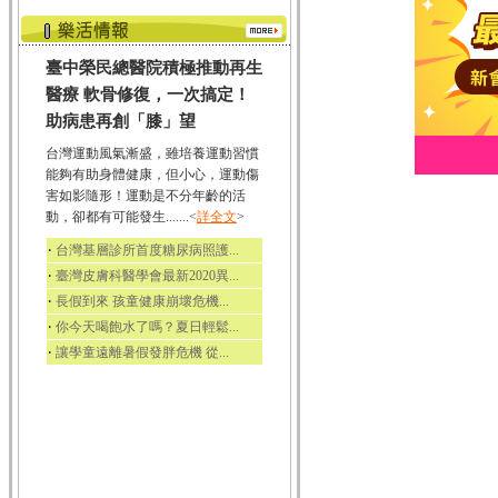
臺中榮民總醫院積極推動再生
醫療 軟骨修復，一次搞定！
助病患再創「膝」望
台灣運動風氣漸盛，雖培養運動習慣
能夠有助身體健康，但小心，運動傷
害如影隨形！運動是不分年齡的活
動，卻都有可能發生.......<
詳全文
>
‧
台灣基層診所首度糖尿病照護...
‧
臺灣皮膚科醫學會最新2020異...
‧
長假到來 孩童健康崩壞危機...
‧
你今天喝飽水了嗎？夏日輕鬆...
‧
讓學童遠離暑假發胖危機 從...