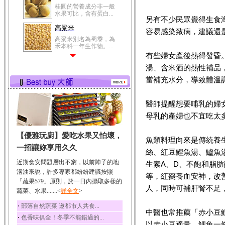
桂圓的營養成分非一般
水果可比，含有蛋白...
另有不少民眾覺得生食
高粱米
容易感染致病，建議還
高粱米別名為蜀黍，為
禾本科一年生作物。...
有些婦女產後熱得發昏
鯽魚
湯、含米酒的熱性補品
鯽魚裡所含的營養成分
有蛋白質、脂肪、磷...
當補充水分，導致體溫
鮪魚
醫師提醒想要哺乳的婦
鮪魚肚肉中的不飽和脂
肪酸內富含EPA和DH...
母乳的產婦也不宜吃太
韭菜
【優雅玩廚】愛吃水果又怕壞，
韭菜所含的膳食纖維能
魚類料理向來是傳統養
幫助消化與通便；揮...
一招讓妳享用久久
絲、紅豆鯉魚湯、鱸魚
冬瓜
近期食安問題層出不窮，以前陣子的地
生素A、D、不飽和脂
冬瓜營養價值高，鈉含
溝油來說，許多專家都紛紛建議按照
等，紅棗養血安神，改
量極低是水腫病人的...
「蔬果579」原則，於一日內攝取多樣的
人，同時可補肝腎不足
蔬菜、水果.......<
豆豉
詳全文
>
豆豉裡頭含有營養的蛋
‧
部落自然蔬菜 邀都市人共食...
白質、脂肪、鈣、磷...
中醫也常推薦「赤小豆
‧
色香味俱全！冬季不能錯過的...
榛果
以赤小豆適量、鯉魚一