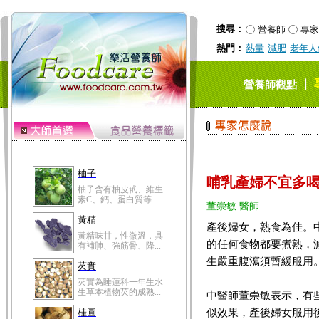
搜尋：
營養師
專家
熱門：
熱量
減肥
老年人
｜
營養師觀點
柚子
哺乳產婦不宜多喝
柚子含有柚皮甙、維生
素C、鈣、蛋白質等...
董崇敏 醫師
黃精
產後婦女，熟食為佳。
黃精味甘，性微溫，具
的任何食物都要煮熟，
有補肺、強筋骨、降...
生嚴重腹瀉須暫緩服用
芡實
芡實為睡蓮科一年生水
生草本植物芡的成熟...
中醫師董崇敏表示，有
似效果，產後婦女服用
桂圓