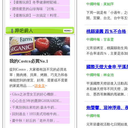
‧
【優雅玩廚】冬季健康輕鬆補...
中國時報：黃如萍
榛果裡所含的營養素有
‧
濃情蜜意的山珍海味 「討海...
蛋白質、脂肪、醣類...
下周一就是有「小過年」之
‧
【優雅玩廚】一次搞定！料理...
迷迭香
開。宜蘭、台北、台中等五個
迷迭香 裡頭含有咖啡
酸、迷迭香酸、植物...
桃縣湯圓 四％不合格
咖啡
中國時報：甘嘉雯
咖啡中的咖啡因會刺激
中樞神經系統，特別...
元宵節將至，桃園縣衛生局
不合率達四％，主要是添加防腐劑有礙
椰子
我的Costco必買No.1
椰子含有糖類、脂肪、
蛋白質、維生素及多...
國際天燈大會串 平溪
提到Costco，大家都有說不完的必買名
荔枝
單：雞肉捲、貝果、烤雞、巧克力和各
中國時報：林金池
荔枝性質溫和所含的營
種能想到的便宜、好用、需要或不需要
平溪國際天燈節進入活動高
養素有醣類、檸檬酸...
的家庭用品.......<
詳全文
>
本彩繪天燈等不同天燈，讓
五味子
‧
Glico之冰雪女王的好心機餅...
出、墨西哥舞團的甩裙舞。並‧‧...
五味子性質溫熱所含營
‧
心心念念3年的鷹牌GHIRARDE...
養成分有揮發油、檸...
‧
千萬別倒出來吃的 森永牛奶...
炮聲響、迎神淨港、夜
草魚
‧
回到過去！1955美式培根牛肉...
中國時報
草魚含有維生素A、維生
‧
慶中秋！好丘的「老外月餅」...
素C、及豐富的蛋白...
元宵節慶祝活動七日開始進