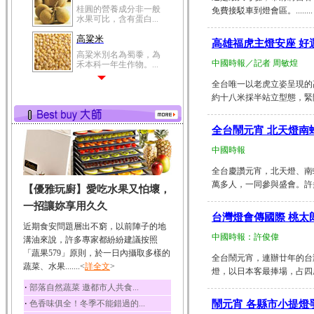
桂圓的營養成分非一般
免費接駁車到燈會區。........
水果可比，含有蛋白...
高粱米
高雄福虎主燈安座 好
高粱米別名為蜀黍，為
中國時報／記者 周敏煌
禾本科一年生作物。...
鯽魚
全台唯一以老虎立姿呈現的
約十八米採半站立型態，緊閉
鯽魚裡所含的營養成分
有蛋白質、脂肪、磷...
鮪魚
全台鬧元宵 北天燈南
鮪魚肚肉中的不飽和脂
中國時報
肪酸內富含EPA和DH...
全台慶讚元宵，北天燈、南
韭菜
萬多人，一同參與盛會。許多
【優雅玩廚】愛吃水果又怕壞，
韭菜所含的膳食纖維能
幫助消化與通便；揮...
一招讓妳享用久久
台灣燈會傳國際 桃太
冬瓜
近期食安問題層出不窮，以前陣子的地
冬瓜營養價值高，鈉含
中國時報：許俊偉
溝油來說，許多專家都紛紛建議按照
量極低是水腫病人的...
「蔬果579」原則，於一日內攝取多樣的
全台鬧元宵，連辦廿年的台
蔬菜、水果.......<
豆豉
詳全文
>
燈，以日本客最捧場，占四成
豆豉裡頭含有營養的蛋
‧
部落自然蔬菜 邀都市人共食...
白質、脂肪、鈣、磷...
‧
色香味俱全！冬季不能錯過的...
鬧元宵 各縣市小提燈
榛果