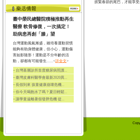
抓緊春節的尾巴，才能享受水裡
臺中榮民總醫院積極推動再生
醫療 軟骨修復，一次搞定！
助病患再創「膝」望
台灣運動風氣漸盛，雖培養運動習慣
能夠有助身體健康，但小心，運動傷
害如影隨形！運動是不分年齡的活
動，卻都有可能發生.......<
詳全文
>
‧
台灣基層診所首度糖尿病照護...
‧
臺灣皮膚科醫學會最新2020異...
‧
長假到來 孩童健康崩壞危機...
‧
你今天喝飽水了嗎？夏日輕鬆...
‧
讓學童遠離暑假發胖危機 從...
Copy