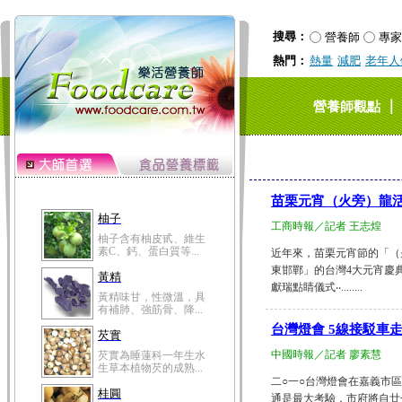
搜尋：
營養師
專家
熱門：
熱量
減肥
老年人
｜
營養師觀點
苗栗元宵（火旁）龍活
柚子
工商時報／記者 王志煌
柚子含有柚皮甙、維生
素C、鈣、蛋白質等...
近年來，苗栗元宵節的「（
東邯鄲」的台灣4大元宵慶
黃精
獻瑞點睛儀式‧‧........
黃精味甘，性微溫，具
有補肺、強筋骨、降...
台灣燈會 5線接駁車
芡實
中國時報／記者 廖素慧
芡實為睡蓮科一年生水
生草本植物芡的成熟...
二○一○台灣燈會在嘉義市
桂圓
通是最大考驗，市府將自廿