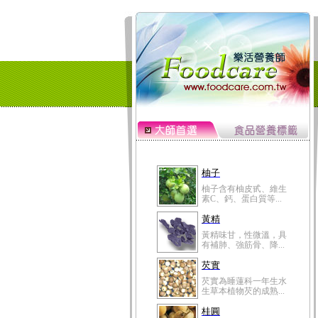
柚子
柚子含有柚皮甙、維生
素C、鈣、蛋白質等...
黃精
黃精味甘，性微溫，具
有補肺、強筋骨、降...
芡實
芡實為睡蓮科一年生水
生草本植物芡的成熟...
桂圓