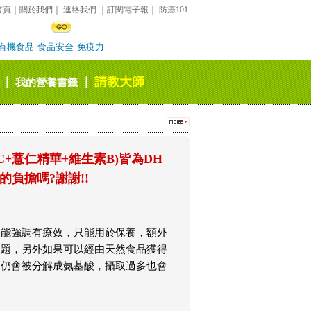
首頁
｜
關於我們
｜
連絡我們
｜
訂閱電子報
｜
防癌101
有機食品
食品安全
免疫力
請教大師
｜
｜
我的營養書籤
+薏仁精華+維生素B)皆為DH
負擔嗎?謝謝!!
不能強調有療效，只能用於保養，額外
問題，另外如果可以經由天然食品獲得
道仍會被分解成氨基酸，攝取過多也會