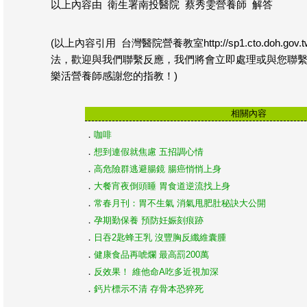
以上內容由 衛生署南投醫院 蔡秀雯營養師 解答
(以上內容引用 台灣醫院營養教室http://sp1.cto.doh.go
法，歡迎與我們聯繫反應，我們將會立即處理或與您聯
樂活營養師感謝您的指教！)
相關內容
．
咖啡
．
想到連假就焦慮 五招調心情
．
高危險群逃避腸鏡 腸癌悄悄上身
．
大餐宵夜倒頭睡 胃食道逆流找上身
．
常春月刊：胃不生氣 消氣甩肥肚秘訣大公開
．
孕期勤保養 預防妊娠刻痕跡
．
日吞2匙蜂王乳 沒豐胸反纖維囊腫
．
健康食品再唬爛 最高罰200萬
．
反效果！ 維他命A吃多近視加深
．
鈣片標示不清 存骨本恐猝死