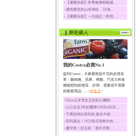
‧
【優雅玩廚】冬季健康輕鬆補...
榛果裡所含的營養素有
‧
濃情蜜意的山珍海味 「討海...
蛋白質、脂肪、醣類...
‧
【優雅玩廚】一次搞定！料理...
迷迭香
迷迭香 裡頭含有咖啡
酸、迷迭香酸、植物...
咖啡
咖啡中的咖啡因會刺激
中樞神經系統，特別...
椰子
我的Costco必買No.1
椰子含有糖類、脂肪、
蛋白質、維生素及多...
提到Costco，大家都有說不完的必買名
荔枝
單：雞肉捲、貝果、烤雞、巧克力和各
荔枝性質溫和所含的營
種能想到的便宜、好用、需要或不需要
養素有醣類、檸檬酸...
的家庭用品.......<
詳全文
>
五味子
‧
Glico之冰雪女王的好心機餅...
五味子性質溫熱所含營
‧
心心念念3年的鷹牌GHIRARDE...
養成分有揮發油、檸...
‧
千萬別倒出來吃的 森永牛奶...
草魚
‧
回到過去！1955美式培根牛肉...
草魚含有維生素A、維生
‧
慶中秋！好丘的「老外月餅」...
素C、及豐富的蛋白...