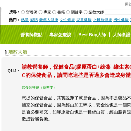
回
搜尋：
營養師
專家
書籍
關鍵字
請教大師
熱門：
熱量
減肥
老年人健康
女性健康
兒童健康
上班族健康
男性健康
｜
｜
｜
營養師觀點
專家怎麼說
Best Buy大師
大師食譜
請教營養師，保健食品(膠原蛋白+綠藻+維生素C
Q141：
C的保健食品，請問吃這些是否過多會造成身體的
營養師答覆（蔡秀雯）
您提的保健食品，其實說穿了就是食品，因為不是藥品
補充的保健食品，因為經由加工粹取，安全性也是一個
是否必要補充，如膠原蛋白也是一種蛋白質，經由腸胃
造成腎臟負擔。