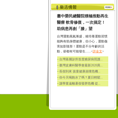
臺中榮民總醫院積極推動再生
醫療 軟骨修復，一次搞定！
助病患再創「膝」望
台灣運動風氣漸盛，雖培養運動習慣
能夠有助身體健康，但小心，運動傷
害如影隨形！運動是不分年齡的活
動，卻都有可能發生.......<
詳全文
>
‧
台灣基層診所首度糖尿病照護...
‧
臺灣皮膚科醫學會最新2020異...
‧
長假到來 孩童健康崩壞危機...
‧
你今天喝飽水了嗎？夏日輕鬆...
‧
讓學童遠離暑假發胖危機 從...