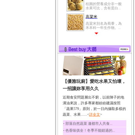
桂圓的營養成分非一般
水果可比，含有蛋白...
高粱米
高粱米別名為蜀黍，為
禾本科一年生作物。...
鯽魚
鯽魚裡所含的營養成分
有蛋白質、脂肪、磷...
鮪魚
鮪魚肚肉中的不飽和脂
肪酸內富含EPA和DH...
韭菜
【優雅玩廚】愛吃水果又怕壞，
韭菜所含的膳食纖維能
幫助消化與通便；揮...
一招讓妳享用久久
冬瓜
近期食安問題層出不窮，以前陣子的地
冬瓜營養價值高，鈉含
溝油來說，許多專家都紛紛建議按照
量極低是水腫病人的...
「蔬果579」原則，於一日內攝取多樣的
蔬菜、水果.......<
豆豉
詳全文
>
豆豉裡頭含有營養的蛋
‧
部落自然蔬菜 邀都市人共食...
白質、脂肪、鈣、磷...
‧
色香味俱全！冬季不能錯過的...
榛果