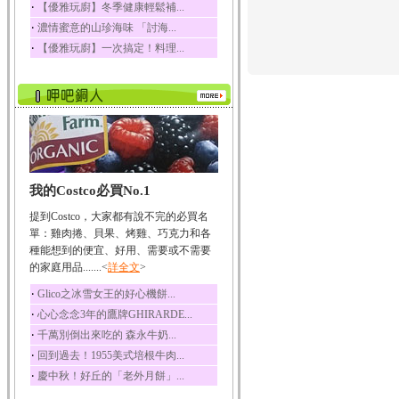
‧
【優雅玩廚】冬季健康輕鬆補...
榛果裡所含的營養素有
‧
濃情蜜意的山珍海味 「討海...
蛋白質、脂肪、醣類...
‧
【優雅玩廚】一次搞定！料理...
迷迭香
迷迭香 裡頭含有咖啡
酸、迷迭香酸、植物...
咖啡
咖啡中的咖啡因會刺激
中樞神經系統，特別...
椰子
我的Costco必買No.1
椰子含有糖類、脂肪、
蛋白質、維生素及多...
提到Costco，大家都有說不完的必買名
荔枝
單：雞肉捲、貝果、烤雞、巧克力和各
荔枝性質溫和所含的營
種能想到的便宜、好用、需要或不需要
養素有醣類、檸檬酸...
的家庭用品.......<
詳全文
>
五味子
‧
Glico之冰雪女王的好心機餅...
五味子性質溫熱所含營
‧
心心念念3年的鷹牌GHIRARDE...
養成分有揮發油、檸...
‧
千萬別倒出來吃的 森永牛奶...
草魚
‧
回到過去！1955美式培根牛肉...
草魚含有維生素A、維生
‧
慶中秋！好丘的「老外月餅」...
素C、及豐富的蛋白...