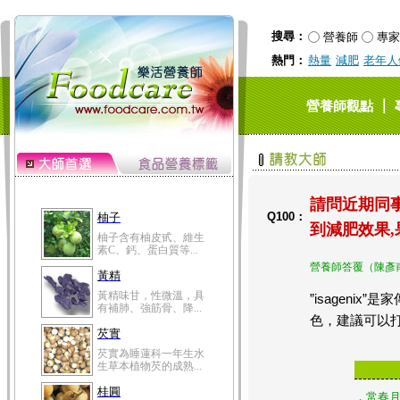
搜尋：
營養師
專家
熱門：
熱量
減肥
老年人
｜
營養師觀點
請問近期同事
Q100：
柚子
到減肥效果,
柚子含有柚皮甙、維生
素C、鈣、蛋白質等...
營養師答覆（陳彥
黃精
黃精味甘，性微溫，具
”isagen
有補肺、強筋骨、降...
色，建議可以
芡實
芡實為睡蓮科一年生水
生草本植物芡的成熟...
桂圓
．
常春月