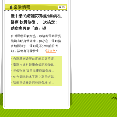
臺中榮民總醫院積極推動再生
醫療 軟骨修復，一次搞定！
助病患再創「膝」望
台灣運動風氣漸盛，雖培養運動習慣
能夠有助身體健康，但小心，運動傷
害如影隨形！運動是不分年齡的活
動，卻都有可能發生.......<
詳全文
>
‧
台灣基層診所首度糖尿病照護...
‧
臺灣皮膚科醫學會最新2020異...
‧
長假到來 孩童健康崩壞危機...
‧
你今天喝飽水了嗎？夏日輕鬆...
‧
讓學童遠離暑假發胖危機 從...
Copy