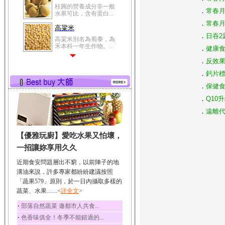
桂圓的營養成分非一般
．
常春
水果可比，含有蛋白...
．
常春
高粱米
．
日吞2
高粱米別名為蜀黍，為
禾本科一年生作物。...
．
健康食
鯽魚
．
反效果
鯽魚裡所含的營養成分
．
鈣片標
有蛋白質、脂肪、磷...
．
保健食
鮪魚
．
Q10
鮪魚肚肉中的不飽和脂
．
遠離代
肪酸內富含EPA和DH...
韭菜
【優雅玩廚】愛吃水果又怕壞，
韭菜所含的膳食纖維能
幫助消化與通便；揮...
一招讓妳享用久久
冬瓜
近期食安問題層出不窮，以前陣子的地
冬瓜營養價值高，鈉含
溝油來說，許多專家都紛紛建議按照
量極低是水腫病人的...
「蔬果579」原則，於一日內攝取多樣的
蔬菜、水果.......<
豆豉
詳全文
>
豆豉裡頭含有營養的蛋
‧
部落自然蔬菜 邀都市人共食...
白質、脂肪、鈣、磷...
‧
色香味俱全！冬季不能錯過的...
榛果