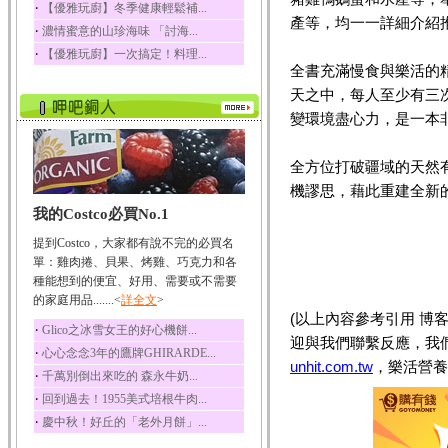
‧
【優雅玩廚】冬季健康輕鬆補...
榛果裡所含的營養素有
產等，均一一詳細介紹
‧
濃情蜜意的山珍海味 「討海...
蛋白質、脂肪、醣類...
‧
【優雅玩廚】一次搞定！料理...
迷迭香
全書充滿慢食與樂活的
迷迭香 裡頭含有咖啡
天之中，每人至少有三
酸、迷迭香酸、植物...
變環境盡心力，是一本
咖啡
咖啡中的咖啡因會刺激
中樞神經系統，特別...
全方位打破疆域的天然
機謬思，藉此重建全新
椰子
我的Costco必買No.1
椰子含有糖類、脂肪、
蛋白質、維生素及多...
提到Costco，大家都有說不完的必買名
荔枝
單：雞肉捲、貝果、烤雞、巧克力和各
荔枝性質溫和所含的營
種能想到的便宜、好用、需要或不需要
養素有醣類、檸檬酸...
的家庭用品.......<
詳全文
>
(以上內容參考引用 博
五味子
‧
Glico之冰雪女王的好心機餅...
迎與我們聯繫反應，我
五味子性質溫熱所含營
‧
心心念念3年的鷹牌GHIRARDE...
養成分有揮發油、檸...
unhit.com.tw
，樂活營養
‧
千萬別倒出來吃的 森永牛奶...
草魚
‧
回到過去！1955美式培根牛肉...
草魚含有維生素A、維生
‧
慶中秋！好丘的「老外月餅」...
素C、及豐富的蛋白...