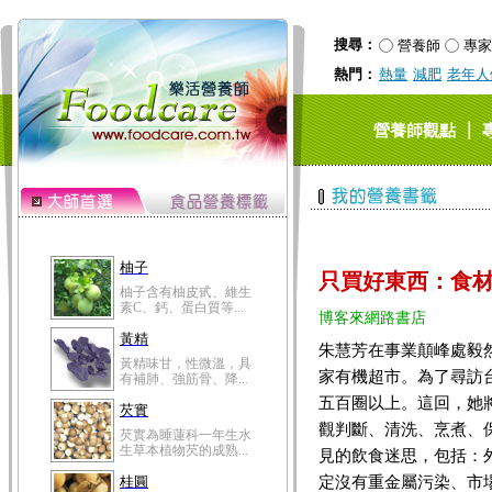
搜尋：
營養師
專家
熱門：
熱量
減肥
老年人
｜
營養師觀點
柚子
只買好東西：食
柚子含有柚皮甙、維生
素C、鈣、蛋白質等...
博客來網路書店
黃精
朱慧芳在事業顛峰處毅
黃精味甘，性微溫，具
家有機超市。為了尋訪
有補肺、強筋骨、降...
五百圈以上。這回，她
芡實
觀判斷、清洗、烹煮、
芡實為睡蓮科一年生水
生草本植物芡的成熟...
見的飲食迷思，包括：
定沒有重金屬污染、市
桂圓