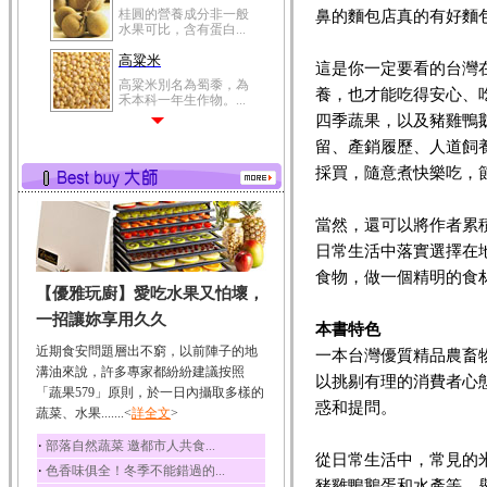
桂圓的營養成分非一般
鼻的麵包店真的有好麵
水果可比，含有蛋白...
高粱米
這是你一定要看的台灣
高粱米別名為蜀黍，為
養，也才能吃得安心、
禾本科一年生作物。...
四季蔬果，以及豬雞鴨
鯽魚
留、產銷履歷、人道飼
鯽魚裡所含的營養成分
有蛋白質、脂肪、磷...
採買，隨意煮快樂吃，
鮪魚
當然，還可以將作者累
鮪魚肚肉中的不飽和脂
肪酸內富含EPA和DH...
日常生活中落實選擇在
韭菜
食物，做一個精明的食
【優雅玩廚】愛吃水果又怕壞，
韭菜所含的膳食纖維能
幫助消化與通便；揮...
一招讓妳享用久久
本書特色
冬瓜
近期食安問題層出不窮，以前陣子的地
一本台灣優質精品農畜
冬瓜營養價值高，鈉含
溝油來說，許多專家都紛紛建議按照
以挑剔有理的消費者心
量極低是水腫病人的...
「蔬果579」原則，於一日內攝取多樣的
惑和提問。
蔬菜、水果.......<
豆豉
詳全文
>
豆豉裡頭含有營養的蛋
‧
部落自然蔬菜 邀都市人共食...
白質、脂肪、鈣、磷...
從日常生活中，常見的
‧
色香味俱全！冬季不能錯過的...
榛果
豬雞鴨鵝蛋和水產等，