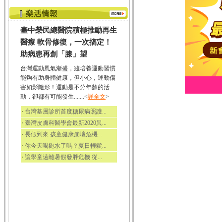
臺中榮民總醫院積極推動再生
醫療 軟骨修復，一次搞定！
助病患再創「膝」望
台灣運動風氣漸盛，雖培養運動習慣
能夠有助身體健康，但小心，運動傷
害如影隨形！運動是不分年齡的活
動，卻都有可能發生.......<
詳全文
>
‧
台灣基層診所首度糖尿病照護...
‧
臺灣皮膚科醫學會最新2020異...
‧
長假到來 孩童健康崩壞危機...
‧
你今天喝飽水了嗎？夏日輕鬆...
‧
讓學童遠離暑假發胖危機 從...