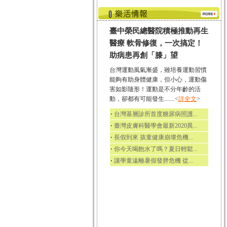
臺中榮民總醫院積極推動再生
醫療 軟骨修復，一次搞定！
助病患再創「膝」望
台灣運動風氣漸盛，雖培養運動習慣
能夠有助身體健康，但小心，運動傷
害如影隨形！運動是不分年齡的活
動，卻都有可能發生.......<
詳全文
>
‧
台灣基層診所首度糖尿病照護...
‧
臺灣皮膚科醫學會最新2020異...
‧
長假到來 孩童健康崩壞危機...
‧
你今天喝飽水了嗎？夏日輕鬆...
‧
讓學童遠離暑假發胖危機 從...