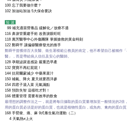
100
忘了我要做什麼？
102
加油站加油 5大保命要訣
短 波
99
補充適當營養品
緩解化／放療不適
116
鼻淚管重建手術 改善淚眼旺旺
118
萬芳醫學中心外傷團隊 掌握搶救的黃金時刻
122
鄭舜平 讓偏僻醫療發光的推手
鄭舜平曾獲得百大良醫、衛生署模範公務員的肯定，他不希望自己被稱作「
醫」，而是帶給病人信任及安心的醫師。
128
孕期泌尿道感染 嚴重恐早產
132
寶寶不再紅屁屁！
144
抗荷爾蒙減少 中藥果菜汁
150
補氣、降火 夏天就要西洋參
154
四君子湯入菜 元氣滿點
158
預防失智 這樣吃才對！
166
體重管理 需要有效率的飲食
最理想的調整作法之一，就是將每日攝取的蛋白質量增加至一般情況的2倍
用的蛋白質必須是好的蛋白質，也就是植物性蛋白，或魚肉、禽肉的蛋白質
168 手臂痠、痛、麻 9式養生氣功運動（二）
4
天氣熱≠上火