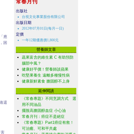
常春月刊
出版社
台視文化事業股份有限公司
出版日期
2012年07月01日(每月一日)
定價
「應
一年12期優惠價1,800元
，困
營養師文章
蔬果富含的維生素 C 有助預防
腦部中風？
健康好平價！營養師談蘋果
吃堅果養生 遠離多種慢性病
健康新鮮素食 膽固醇不上身
延伸閱讀
《常春專題》不同烹調方式 選
痛還
用不同油品
擺脫高膽固醇血症 小心油
常春月刊：癌症不是絕症
《常春專題》Part1癌症有救！
可治癒、可和平共處
害