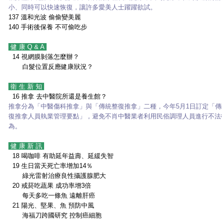
小、同時可以快速恢復，讓許多愛美人士躍躍欲試。
137
溫和光波 偷偷變美麗
140
手術後保養 不可偷吃步
健 康 Q & A
14
視網膜剝落怎麼辦？
白髮位置反應健康狀況？
衛 生 新 知
16
推拿 去中醫院所還是養生館？
推拿分為「中醫傷科推拿」與「傳統整復推拿」二種，今年5月1日訂定「傳
復推拿人員執業管理要點」，避免不肖中醫業者利用民俗調理人員進行不法
為。
健 康 新 訊
18
喝咖啡 有助延年益壽、延緩失智
19
生日當天死亡率增加14％
綠光雷射治療良性攝護腺肥大
20
戒菸吃蔬果 成功率增3倍
每天多吃一條魚 遠離肝癌
21
陽光、堅果、魚 預防中風
海福刀跨國研究 控制癌細胞