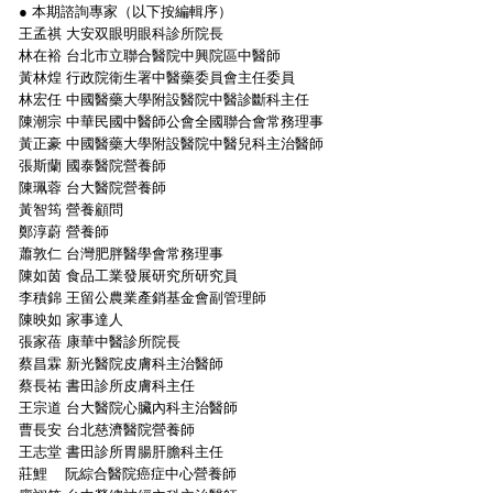
● 本期諮詢專家（以下按編輯序）
王孟祺 大安双眼明眼科診所院長
林在裕 台北市立聯合醫院中興院區中醫師
黃林煌 行政院衛生署中醫藥委員會主任委員
林宏任 中國醫藥大學附設醫院中醫診斷科主任
陳潮宗 中華民國中醫師公會全國聯合會常務理事
黃正豪 中國醫藥大學附設醫院中醫兒科主治醫師
張斯蘭 國泰醫院營養師
陳珮蓉 台大醫院營養師
黃智筠 營養顧問
鄭淳蔚 營養師
蕭敦仁 台灣肥胖醫學會常務理事
陳如茵 食品工業發展研究所研究員
李積錦 王留公農業產銷基金會副管理師
陳映如 家事達人
張家蓓 康華中醫診所院長
蔡昌霖 新光醫院皮膚科主治醫師
蔡長祐 書田診所皮膚科主任
王宗道 台大醫院心臟內科主治醫師
曹長安 台北慈濟醫院營養師
王志堂 書田診所胃腸肝膽科主任
莊鯉 阮綜合醫院癌症中心營養師