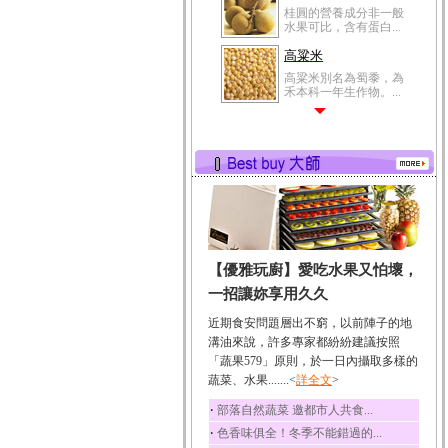
冬瓜營養價值高，鈉含
量極低是水腫病人的...
豆豉
豆豉裡頭含有營養的蛋
白質、脂肪、鈣、磷...
榛果
榛果裡所含的營養素有
蛋白質、脂肪、醣類...
迷迭香
迷迭香 裡頭含有咖啡
酸、迷迭香酸、植物...
咖啡
【優雅玩廚】愛吃水果又怕壞，
咖啡中的咖啡因會刺激
中樞神經系統，特別...
一招讓妳享用久久
椰子
近期食安問題層出不窮，以前陣子的地
椰子含有糖類、脂肪、
溝油來說，許多專家都紛紛建議按照
蛋白質、維生素及多...
「蔬果579」原則，於一日內攝取多樣的
蔬菜、水果.......<
詳全文
>
荔枝
荔枝性質溫和所含的營
‧
部落自然蔬菜 邀都市人共食...
養素有醣類、檸檬酸...
‧
色香味俱全！冬季不能錯過的...
五味子