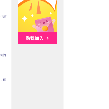
免代謝
洶的
，在