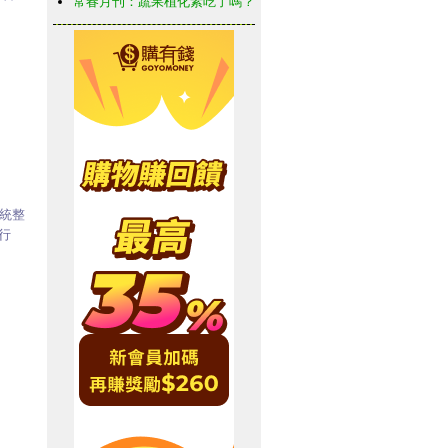
常春月刊：蔬果植化素吃了嗎？
統整
行