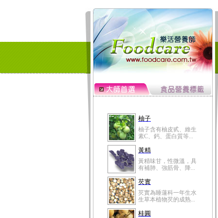
黃精味甘，性微溫，具
有補肺、強筋骨、降...
芡實
芡實為睡蓮科一年生水
生草本植物芡的成熟...
桂圓
桂圓的營養成分非一般
水果可比，含有蛋白...
高粱米
高粱米別名為蜀黍，為
禾本科一年生作物。...
鯽魚
鯽魚裡所含的營養成分
有蛋白質、脂肪、磷...
鮪魚
鮪魚肚肉中的不飽和脂
肪酸內富含EPA和DH...
韭菜
韭菜所含的膳食纖維能
幫助消化與通便；揮...
冬瓜