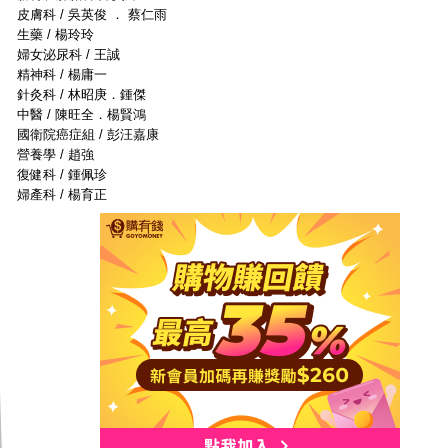
皮膚科 / 吳英俊 ． 蔡仁雨
生藥 / 楊玲玲
婦女泌尿科 / 王誠
精神科 / 楊庸一
針灸科 / 林昭庚．鍾傑
中醫 / 陳旺全．楊賢鴻
國衛院癌症組 / 彭汪嘉康
營養學 / 趙強
復健科 / 鍾佩珍
婦產科 / 楊育正