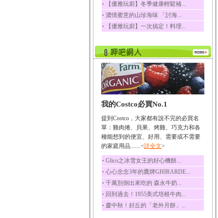
‧
【優雅玩廚】冬季健康輕鬆補...
五味子性質溫熱所含營
‧
濃情蜜意的山珍海味 「討海...
養成分有揮發油、檸...
‧
【優雅玩廚】一次搞定！料理...
草魚
草魚含有維生素A、維生
素C、及豐富的蛋白...
我的Costco必買No.1
提到Costco，大家都有說不完的必買名
單：雞肉捲、貝果、烤雞、巧克力和各
種能想到的便宜、好用、需要或不需要
的家庭用品.......<
詳全文
>
‧
Glico之冰雪女王的好心機餅...
‧
心心念念3年的鷹牌GHIRARDE...
‧
千萬別倒出來吃的 森永牛奶...
‧
回到過去！1955美式培根牛肉...
‧
慶中秋！好丘的「老外月餅」...