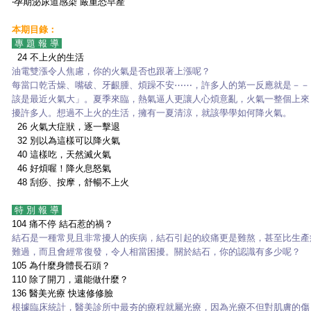
‧孕期泌尿道感染 嚴重恐早產
本期目錄：
專 題 報 導
24 不上火的生活
油電雙漲令人焦慮，你的火氣是否也跟著上漲呢？
每當口乾舌燥、嘴破、牙齦腫、煩躁不安⋯⋯，許多人的第一反應就是－－
該是最近火氣大」。夏季來臨，熱氣逼人更讓人心煩意亂，火氣一整個上來
擾許多人。想過不上火的生活，擁有一夏清涼，就該學學如何降火氣。
26
火氣大症狀，逐一擊退
32
別以為這樣可以降火氣
40
這樣吃，天然滅火氣
46
好煩喔！降火息怒氣
48
刮痧、按摩，舒暢不上火
特 別 報 導
104
痛不停 結石惹的禍？
結石是一種常見且非常擾人的疾病，結石引起的絞痛更是難熬，甚至比生產
難過，而且會經常復發，令人相當困擾。關於結石，你的認識有多少呢？
105
為什麼身體長石頭？
110
除了開刀，還能做什麼？
136
醫美光療 快速修修臉
根據臨床統計，醫美診所中最夯的療程就屬光療，因為光療不但對肌膚的傷