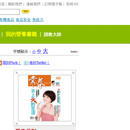
首頁
｜
關於我們
｜
連絡我們
｜
訂閱電子報
｜
防癌101
有機食品
食品安全
免疫力
我的營養書籤
｜
｜
請教大師
大
中
字體顯示：
小
噗到Plurk！
推到Twitter！