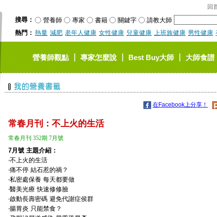
回
搜尋：
營養師
專家
書籍
關鍵字
請教大師
熱門：
熱量
減肥
老年人健康
女性健康
兒童健康
上班族健康
男性健康
｜
｜
｜
營養師觀點
專家怎麼說
Best Buy大師
大師食譜
在Facebook上分享！
常春月刊：不上火的生活
常春月刊 352期 7月號
7月號 主題介紹：
‧不上火的生活
‧痛不停 結石惹的禍？
‧私密處保養 每天都要做
‧醫美光療 快速修修臉
‧啟動長壽密碼 避免代謝症侯群
‧腸胃炎 只能禁食？