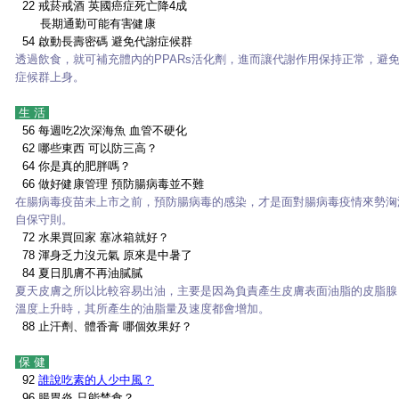
22
戒菸戒酒 英國癌症死亡降4成
長期通勤可能有害健康
54
啟動長壽密碼 避免代謝症候群
透過飲食，就可補充體內的PPARs活化劑，進而讓代謝作用保持正常，避
症候群上身。
生 活
56
每週吃2次深海魚 血管不硬化
62
哪些東西 可以防三高？
64
你是真的肥胖嗎？
66
做好健康管理 預防腸病毒並不難
在腸病毒疫苗未上市之前，預防腸病毒的感染，才是面對腸病毒疫情來勢洶
自保守則。
72
水果買回家 塞冰箱就好？
78
渾身乏力沒元氣 原來是中暑了
84
夏日肌膚不再油膩膩
夏天皮膚之所以比較容易出油，主要是因為負責產生皮膚表面油脂的皮脂腺
溫度上升時，其所產生的油脂量及速度都會增加。
88 止汗劑、體香膏 哪個效果好？
保 健
92
誰說吃素的人少中風？
96
腸胃炎 只能禁食？