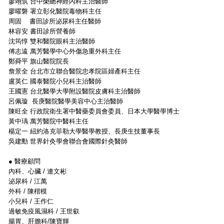
廖翊筑 台中榮總神經內科主治醫師
廖曜磐 署立彰化醫院毒物科主任
周固 書田診所泌尿科主任醫師
林容安 書田診所營養師
沈筠惇 雙和醫院眼科主治醫師
傅志遠 萬芳醫學中心外傷急重外科主任
鄭舜平 旗山醫院院長
詹景全 台北市立聯合醫院忠孝院區婦產科主任
盧英仁 國泰醫院小兒科主治醫師
王國憲 台北醫學大學附設醫院皮膚科主治醫師
呂佩璇 長庚醫院醫學美容中心主治醫師
陳旺全 行政院衛生署中醫藥委員會委員、日本大學醫學博士
黃中瑀 萬芳醫院中醫科主任
楊定一 紐約洛克菲勒大學醫學教授、長庚生技董事長
吳建勳 世界針灸學會聯合會國際針灸醫師
● 醫療顧問
內科、心臟 / 連文彬
泌尿科 / 江萬
外科 / 陳楷模
小兒科 / 王作仁
過敏免疫風濕科 / 王世叡
腸胃、肝膽科/陳寶輝