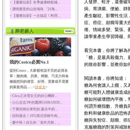
人發胖、蛀牙，還會破
‧
【優雅玩廚】冬季健康輕鬆補...
榛果裡所含的營養素有
病、胃潰瘍、便祕、靜
‧
濃情蜜意的山珍海味 「討海...
蛋白質、脂肪、醣類...
產生皺紋、影響性生活
‧
【優雅玩廚】一次搞定！料理...
迷迭香
症、癌症、顛癇等重大
迷迭香 裡頭含有咖啡
酸、迷迭香酸、植物...
倦、情緒多變、緊張、
讓學童產生學習障礙、降低
咖啡
咖啡中的咖啡因會刺激
中樞神經系統，特別...
看完本書，你將了解為
椰子
「糖」是最具殺傷力、
我的Costco必買No.1
椰子含有糖類、脂肪、
的致命影響，並教你如
蛋白質、維生素及多...
提到Costco，大家都有說不完的必買名
荔枝
單：雞肉捲、貝果、烤雞、巧克力和各
閱讀本書，你將知道：
荔枝性質溫和所含的營
種能想到的便宜、好用、需要或不需要
糖為何會讓人上癮，又
養素有醣類、檸檬酸...
的家庭用品.......<
詳全文
>
糖可能對人體健康造成
五味子
‧
Glico之冰雪女王的好心機餅...
糖如何破壞體內平衡，
五味子性質溫熱所含營
‧
心心念念3年的鷹牌GHIRARDE...
養成分有揮發油、檸...
何謂升糖指數、升糖負
‧
千萬別倒出來吃的 森永牛奶...
草魚
飲料和健康飲品的恐怖
‧
回到過去！1955美式培根牛肉...
草魚含有維生素A、維生
糖與失智症、顛癇、癌
‧
慶中秋！好丘的「老外月餅」...
素C、及豐富的蛋白...
克服糖癮的對策與戒除