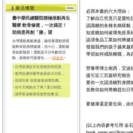
必買本書的六大理由：
臺中榮民總醫院積極推動再生
了解自己究竟只是愛吃
醫療 軟骨修復，一次搞定！
認識糖的各種名稱樣貌
助病患再創「膝」望
知道糖如何破壞免疫系
認清食品工業如何將健
台灣運動風氣漸盛，雖培養運動習慣
發掘我們的孩子越來越
能夠有助身體健康，但小心，運動傷
害如影隨形！運動是不分年齡的活
學習如何戒除糖癮，為
動，卻都有可能發生.......<
詳全文
>
‧
台灣基層診所首度糖尿病照護...
營養學博士南西．艾波
‧
臺灣皮膚科醫學會最新2020異...
援引近三百篇研究報告
‧
長假到來 孩童健康崩壞危機...
要你一次認清糖對身體
‧
你今天喝飽水了嗎？夏日輕鬆...
並教你如何將糖趕出日
‧
讓學童遠離暑假發胖危機 從...
要健康還是要生病，由
(以上內容參考引用 金石堂網路書店
book_page.asp?kmc