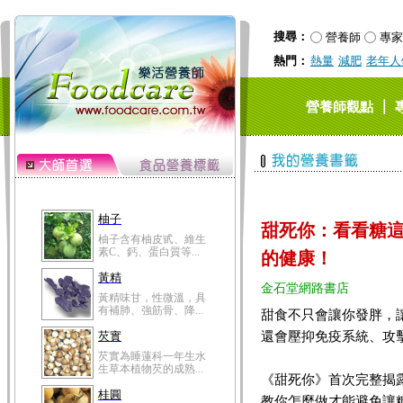
搜尋：
營養師
專家
熱門：
熱量
減肥
老年人
｜
營養師觀點
柚子
甜死你：看看糖
柚子含有柚皮甙、維生
素C、鈣、蛋白質等...
的健康！
黃精
金石堂網路書店
黃精味甘，性微溫，具
有補肺、強筋骨、降...
甜食不只會讓你發胖，
還會壓抑免疫系統、攻
芡實
芡實為睡蓮科一年生水
生草本植物芡的成熟...
《甜死你》首次完整揭
桂圓
教你怎麼做才能避免讓糖...