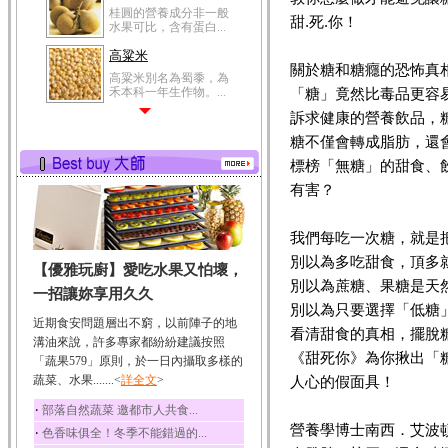
桂圓的營養成分非一般
甜.死.你！
水果可比，含有蛋白...
高粱米
關於糖和糖癮的恐怖真
高粱米別名為蜀黍，為
禾本科一年生作物。...
「糖」竟然比毒品更容
訴求健康的營養飲品，
鯽魚
糖不僅會轉成脂肪，還
鯽魚裡所含的營養成分
有蛋白質、脂肪、磷...
標榜「無糖」的甜食、
鮪魚
有害？
鮪魚肚肉中的不飽和脂
肪酸內富含EPA和DH...
我們每吃一次糖，就是
韭菜
別以為多吃甜食，頂多
【優雅玩廚】愛吃水果又怕壞，
韭菜所含的膳食纖維能
別以為蔗糖、果糖是天
幫助消化與通便；揮...
一招讓妳享用久久
別以為只要選擇「低糖
冬瓜
近期食安問題層出不窮，以前陣子的地
看清甜食的真相，擺脫
冬瓜營養價值高，鈉含
溝油來說，許多專家都紛紛建議按照
量極低是水腫病人的...
《甜死你》為你揪出「
「蔬果579」原則，於一日內攝取多樣的
蔬菜、水果.......<
豆豉
詳全文
>
人心的假面具！
豆豉裡頭含有營養的蛋
‧
部落自然蔬菜 邀都市人共食...
白質、脂肪、鈣、磷...
營養學博士南西．艾波
‧
色香味俱全！冬季不能錯過的...
榛果