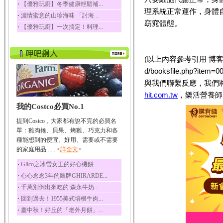
‧
【優雅玩廚】冬季健康輕鬆補...
榛果裡所含的營養素有
理系統正常運作，身體
‧
濃情蜜意的山珍海味 「討海...
蛋白質、脂肪、醣類...
窈窕體態。
‧
【優雅玩廚】一次搞定！料理...
迷迭香
迷迭香 裡頭含有咖啡
酸、迷迭香酸、植物...
(以上內容參考引用 博客來網路書店
咖啡
d/booksfile.php?
咖啡中的咖啡因會刺激
中樞神經系統，特別...
與我們聯繫反應，我們
hit.com.tw
，樂活營養師
椰子
我的Costco必買No.1
椰子含有糖類、脂肪、
蛋白質、維生素及多...
提到Costco，大家都有說不完的必買名
荔枝
單：雞肉捲、貝果、烤雞、巧克力和各
荔枝性質溫和所含的營
種能想到的便宜、好用、需要或不需要
養素有醣類、檸檬酸...
的家庭用品.......<
詳全文
>
五味子
‧
Glico之冰雪女王的好心機餅...
五味子性質溫熱所含營
‧
心心念念3年的鷹牌GHIRARDE...
養成分有揮發油、檸...
‧
千萬別倒出來吃的 森永牛奶...
草魚
‧
回到過去！1955美式培根牛肉...
草魚含有維生素A、維生
‧
慶中秋！好丘的「老外月餅」...
素C、及豐富的蛋白...