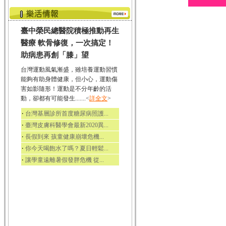
臺中榮民總醫院積極推動再生
醫療 軟骨修復，一次搞定！
助病患再創「膝」望
台灣運動風氣漸盛，雖培養運動習慣
能夠有助身體健康，但小心，運動傷
害如影隨形！運動是不分年齡的活
動，卻都有可能發生.......<
詳全文
>
‧
台灣基層診所首度糖尿病照護...
‧
臺灣皮膚科醫學會最新2020異...
‧
長假到來 孩童健康崩壞危機...
‧
你今天喝飽水了嗎？夏日輕鬆...
‧
讓學童遠離暑假發胖危機 從...