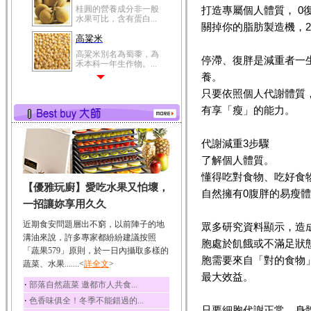
桂圓的營養成分非一般
打造專屬個人體質， 0
水果可比，含有蛋白...
關掉你的脂肪製造機，2
高粱米
高粱米別名為蜀黍，為
停滯、復胖是減重者一
禾本科一年生作物。...
養。
鯽魚
只要依照個人代謝體質
鯽魚裡所含的營養成分
有蛋白質、脂肪、磷...
有享「瘦」的能力。
鮪魚
代謝減重3步驟
鮪魚肚肉中的不飽和脂
肪酸內富含EPA和DH...
了解個人體質。
韭菜
懂得吃對食物、吃好食
【優雅玩廚】愛吃水果又怕壞，
韭菜所含的膳食纖維能
自然擁有0腹胖的易瘦
幫助消化與通便；揮...
一招讓妳享用久久
冬瓜
近期食安問題層出不窮，以前陣子的地
眾多研究資料顯示，造
冬瓜營養價值高，鈉含
溝油來說，許多專家都紛紛建議按照
胞處於飢餓或不滿足狀
量極低是水腫病人的...
「蔬果579」原則，於一日內攝取多樣的
胞需要來自「對的食物
蔬菜、水果.......<
豆豉
詳全文
>
最大效益。
豆豉裡頭含有營養的蛋
‧
部落自然蔬菜 邀都市人共食...
白質、脂肪、鈣、磷...
‧
色香味俱全！冬季不能錯過的...
榛果
只要細胞代謝正常，身