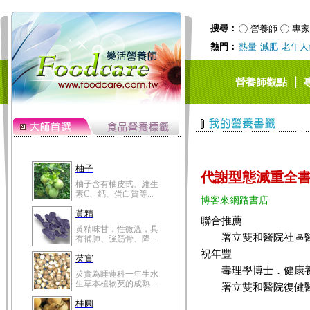
搜尋：
營養師
專家
熱門：
熱量
減肥
老年人
｜
營養師觀點
柚子
代謝型態減重全
柚子含有柚皮甙、維生
素C、鈣、蛋白質等...
博客來網路書店
黃精
聯合推薦
黃精味甘，性微溫，具
署立雙和醫院社區醫
有補肺、強筋骨、降...
祝年豐
芡實
毒理學博士．健康養
芡實為睡蓮科一年生水
生草本植物芡的成熟...
署立雙和醫院復健醫
桂圓