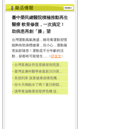
臺中榮民總醫院積極推動再生
醫療 軟骨修復，一次搞定！
助病患再創「膝」望
台灣運動風氣漸盛，雖培養運動習慣
能夠有助身體健康，但小心，運動傷
害如影隨形！運動是不分年齡的活
動，卻都有可能發生.......<
詳全文
>
‧
台灣基層診所首度糖尿病照護...
‧
臺灣皮膚科醫學會最新2020異...
‧
長假到來 孩童健康崩壞危機...
‧
你今天喝飽水了嗎？夏日輕鬆...
‧
讓學童遠離暑假發胖危機 從...