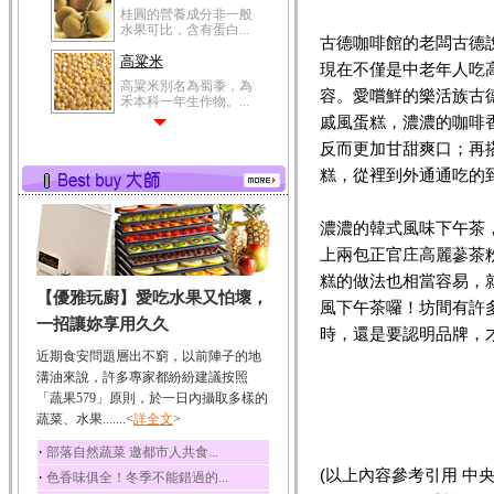
桂圓的營養成分非一般
水果可比，含有蛋白...
古德咖啡館的老闆古德
高粱米
現在不僅是中老年人吃
高粱米別名為蜀黍，為
容。愛嚐鮮的樂活族古
禾本科一年生作物。...
戚風蛋糕，濃濃的咖啡
鯽魚
反而更加甘甜爽口；再
鯽魚裡所含的營養成分
有蛋白質、脂肪、磷...
糕，從裡到外通通吃的
鮪魚
濃濃的韓式風味下午茶
鮪魚肚肉中的不飽和脂
肪酸內富含EPA和DH...
上兩包正官庄高麗蔘茶
韭菜
糕的做法也相當容易，
【優雅玩廚】愛吃水果又怕壞，
韭菜所含的膳食纖維能
風下午茶囉！坊間有許
幫助消化與通便；揮...
一招讓妳享用久久
時，還是要認明品牌，
冬瓜
近期食安問題層出不窮，以前陣子的地
冬瓜營養價值高，鈉含
溝油來說，許多專家都紛紛建議按照
量極低是水腫病人的...
「蔬果579」原則，於一日內攝取多樣的
蔬菜、水果.......<
豆豉
詳全文
>
豆豉裡頭含有營養的蛋
‧
部落自然蔬菜 邀都市人共食...
白質、脂肪、鈣、磷...
(以上內容參考引用 中央社http:
‧
色香味俱全！冬季不能錯過的...
榛果