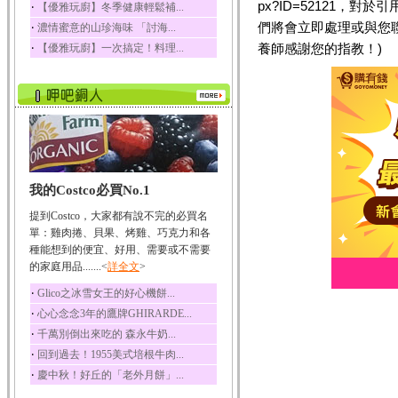
px?ID=52121，
‧
【優雅玩廚】冬季健康輕鬆補...
榛果裡所含的營養素有
們將會立即處理或與您
‧
濃情蜜意的山珍海味 「討海...
蛋白質、脂肪、醣類...
‧
養師感謝您的指教！)
【優雅玩廚】一次搞定！料理...
迷迭香
迷迭香 裡頭含有咖啡
酸、迷迭香酸、植物...
咖啡
咖啡中的咖啡因會刺激
中樞神經系統，特別...
椰子
我的Costco必買No.1
椰子含有糖類、脂肪、
蛋白質、維生素及多...
提到Costco，大家都有說不完的必買名
荔枝
單：雞肉捲、貝果、烤雞、巧克力和各
荔枝性質溫和所含的營
種能想到的便宜、好用、需要或不需要
養素有醣類、檸檬酸...
的家庭用品.......<
詳全文
>
五味子
‧
Glico之冰雪女王的好心機餅...
五味子性質溫熱所含營
‧
心心念念3年的鷹牌GHIRARDE...
養成分有揮發油、檸...
‧
千萬別倒出來吃的 森永牛奶...
草魚
‧
回到過去！1955美式培根牛肉...
草魚含有維生素A、維生
‧
慶中秋！好丘的「老外月餅」...
素C、及豐富的蛋白...