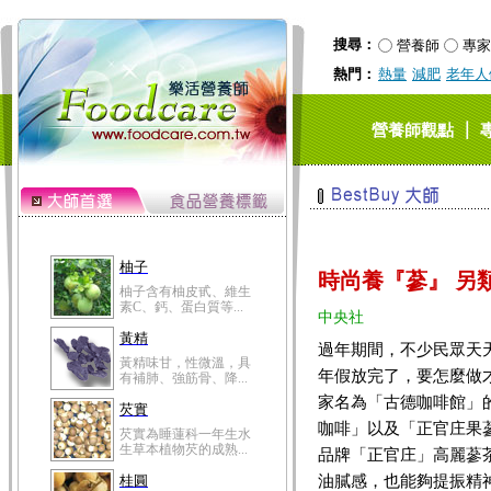
搜尋：
營養師
專家
熱門：
熱量
減肥
老年人
｜
營養師觀點
柚子
時尚養『蔘』 另
柚子含有柚皮甙、維生
素C、鈣、蛋白質等...
中央社
黃精
過年期間，不少民眾天
黃精味甘，性微溫，具
年假放完了，要怎麼做
有補肺、強筋骨、降...
家名為「古德咖啡館」
芡實
咖啡」以及「正官庄果
芡實為睡蓮科一年生水
生草本植物芡的成熟...
品牌「正官庄」高麗蔘
油膩感，也能夠提振精
桂圓