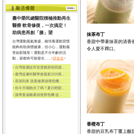
臺中榮民總醫院積極推動再生
醫療 軟骨修復，一次搞定！
助病患再創「膝」望
抹茶布丁
香甜中帶著抹茶的清香
台灣運動風氣漸盛，雖培養運動習慣
能夠有助身體健康，但小心，運動傷
令人愛不釋口。
害如影隨形！運動是不分年齡的活
動，卻都有可能發生.......<
詳全文
>
‧
台灣基層診所首度糖尿病照護...
‧
臺灣皮膚科醫學會最新2020異...
‧
長假到來 孩童健康崩壞危機...
‧
你今天喝飽水了嗎？夏日輕鬆...
‧
讓學童遠離暑假發胖危機 從...
香橙布丁
香甜的豆乳布丁覆上酸