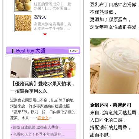
鯽魚
豆乳布丁口感綿密滑嫩
鯽魚裡所含的營養成分
不僅熱量低，
有蛋白質、脂肪、磷...
更添加了膠原蛋白，
鮪魚
深受年輕女性族群喜愛
鮪魚肚肉中的不飽和脂
肪酸內富含EPA和DH...
韭菜
韭菜所含的膳食纖維能
幫助消化與通便；揮...
冬瓜
冬瓜營養價值高，鈉含
量極低是水腫病人的...
【優雅玩廚】愛吃水果又怕壞，
豆豉
一招讓妳享用久久
豆豉裡頭含有營養的蛋
白質、脂肪、鈣、磷...
近期食安問題層出不窮，以前陣子的地
榛果
金緞起司 - 萊姆起司
溝油來說，許多專家都紛紛建議按照
榛果裡所含的營養素有
「蔬果579」原則，於一日內攝取多樣的
來自北海道純天然起司
蛋白質、脂肪、醣類...
蔬菜、水果.......<
詳全文
>
入口即化的口感，
迷迭香
‧
搭配濃郁的起司香，
部落自然蔬菜 邀都市人共食...
迷迭香 裡頭含有咖啡
‧
色香味俱全！冬季不能錯過的...
甜而不膩。
酸、迷迭香酸、植物...