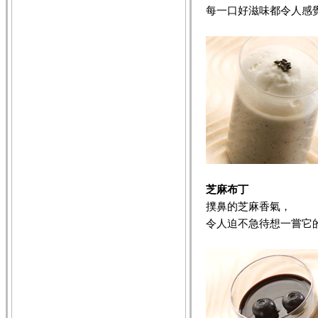
每一口好滋味都令人感
芝麻布丁
撲鼻的芝麻香氣，
令人迫不急待想一嘗它