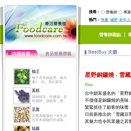
搜尋：
營養師
專家
熱門：
熱量
減肥
老年人
｜
營養師觀點
柚子
柚子含有柚皮甙、維生
素C、鈣、蛋白質等...
黃精
黃精味甘，性微溫，具
有補肺、強筋骨、降...
星野銅鑼燒 - 雪
芡實
芡實為睡蓮科一年生水
Nina
生草本植物芡的成熟...
台中頗富盛名的「星野
桂圓
不僅僅是銅鑼燒的美味
桂圓的營養成分非一般
緊緊抓住了顧客的味蕾
水果可比，含有蛋白...
日前新推出的「雪藏豆
高粱米
其魅力也令民眾趨之若
高粱米別名為蜀黍，為
禾本科一年生作物。...