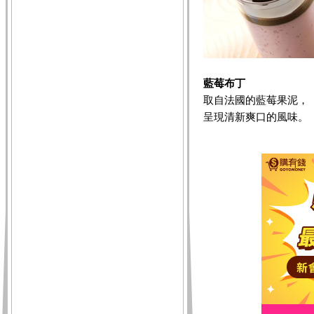
藍莓布丁
取自法國的藍莓果泥，
呈現清新爽口的風味。