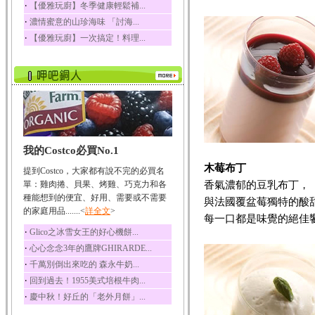
‧
【優雅玩廚】冬季健康輕鬆補...
咖啡
‧
濃情蜜意的山珍海味 「討海...
咖啡中的咖啡因會刺激
‧
【優雅玩廚】一次搞定！料理...
中樞神經系統，特別...
椰子
椰子含有糖類、脂肪、
蛋白質、維生素及多...
荔枝
荔枝性質溫和所含的營
養素有醣類、檸檬酸...
五味子
我的Costco必買No.1
五味子性質溫熱所含營
木莓布丁
提到Costco，大家都有說不完的必買名
養成分有揮發油、檸...
香氣濃郁的豆乳布丁，
單：雞肉捲、貝果、烤雞、巧克力和各
草魚
種能想到的便宜、好用、需要或不需要
與法國覆盆莓獨特的酸
的家庭用品.......<
詳全文
>
草魚含有維生素A、維生
每一口都是味覺的絕佳
素C、及豐富的蛋白...
‧
Glico之冰雪女王的好心機餅...
‧
心心念念3年的鷹牌GHIRARDE...
‧
千萬別倒出來吃的 森永牛奶...
‧
回到過去！1955美式培根牛肉...
‧
慶中秋！好丘的「老外月餅」...