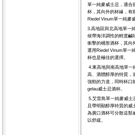
單一純麥威士忌，適合
杯，其向外的杯緣，有
Riedel Vinum單一
3.高地區與北高地單
候帶海洋調性的輕度鹹
衝擊的桶形酒杯，其向
選用Riedel Vinum
杯也是極佳的選擇。
4.東高地與南高地單
高、酒體醇厚的特質，
強勁的力道，同時杯口能
gelau威士忌酒杯。
5.艾雷島單一純麥威
且帶明顯醇厚特質的威
為廣口酒杯可分散這類
以舒緩。