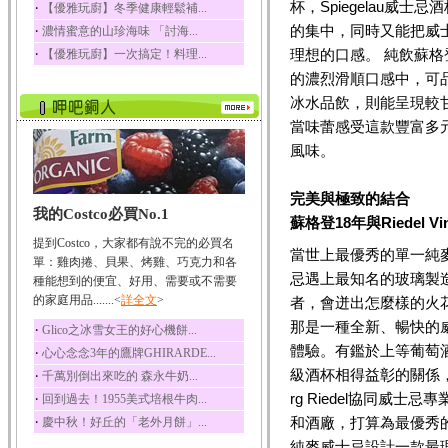
杯，Spiegelau威
‧
【優雅玩廚】冬季健康輕鬆補...
榛果裡所含的營養素有
的集中，同時又能把威
‧
濃情蜜意的山珍海味 「討海...
蛋白質、脂肪、醣類...
‧
理想的口感。 純飲蘇格登
【優雅玩廚】一次搞定！料理...
迷迭香
的濃烈滑順口感中，可
迷迭香 裡頭含有咖啡
酸、迷迭香酸、植物...
冰水品飲，則能呈現較
當味蕾感受這款豐富多
咖啡
風味。
咖啡中的咖啡因會刺激
中樞神經系統，特別...
椰子
完美與極致的結合
我的Costco必買No.1
椰子含有糖類、脂肪、
蘇格登18年與Riedel
蛋白質、維生素及多...
提到Costco，大家都有說不完的必買名
當世上最優秀的單一純
荔枝
單：雞肉捲、貝果、烤雞、巧克力和各
忌遇上最知名的玻璃製
荔枝性質溫和所含的營
種能想到的便宜、好用、需要或不需要
養素有醣類、檸檬酸...
的家庭用品.......<
詳全文
>
者，會迸出怎麼樣的火
五味子
那是一種全新、暢快的
‧
Glico之冰雪女王的好心機餅...
五味子性質溫熱所含營
體驗。有鑑於上等葡萄
‧
心心念念3年的鷹牌GHIRARDE...
養成分有揮發油、檸...
級酒杯相得益彰的關係，
‧
千萬別倒出來吃的 森永牛奶...
草魚
rg Riedel協同威士忌
‧
回到過去！1955美式培根牛肉...
草魚含有維生素A、維生
‧
和酒廠，打算為最優秀
慶中秋！好丘的「老外月餅」...
素C、及豐富的蛋白...
純麥威士忌設計一款最