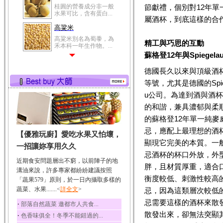
桂圓的營養成分非一般
節獻禮，個別對12年單
水果可比，含有蛋白...
屬酒杯，到底這樣的合
高粱米
高粱米別名為蜀黍，為
精工與巧思的互動
禾本科一年生作物。...
蘇格登12年與Spiegel
鯽魚
德國長久以來與頂級酒
鯽魚裡所含的營養成分
有蛋白質、脂肪、磷...
等號，尤其是德國的Spieg
鮪魚
u公司。為達到酒與酒
鮪魚肚肉中的不飽和脂
的和諧，兼具濃郁與柔
肪酸內富含EPA和DH...
的蘇格登12年單一純麥
韭菜
忌，應配上最理想的酒
【優雅玩廚】愛吃水果又怕壞，
韭菜所含的膳食纖維能
顯現它完美的本質。一
幫助消化與通便；揮...
一招讓妳享用久久
忌酒杯的杯口外放，外
冬瓜
近期食安問題層出不窮，以前陣子的地
胖，且材質厚重，適合
冬瓜營養價值高，鈉含
溝油來說，許多專家都紛紛建議按照
量極低是水腫病人的...
衡度較低、刺激性較高
「蔬果579」原則，於一日內攝取多樣的
蔬菜、水果.......<
豆豉
詳全文
>
忌，因為這類層次較低
豆豉裡頭含有營養的蛋
忌需要這樣的酒杯來散
‧
部落自然蔬菜 邀都市人共食...
白質、脂肪、鈣、磷...
散發出來，卻無法突顯
‧
色香味俱全！冬季不能錯過的...
榛果