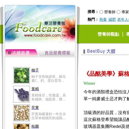
搜尋：
營養師
專家
熱門：
熱量
減肥
老年人
｜
營養師觀點
柚子
《品酩美學》蘇格
柚子含有柚皮甙、維生
素C、鈣、蛋白質等...
Winner
黃精
今年的酒類禮盒恐怕沒人比
黃精味甘，性微溫，具
單一純麥威士忌才夠了
有補肺、強筋骨、降...
芡實
頂級酒的好品質，沒有
芡實為睡蓮科一年生水
生草本植物芡的成熟...
這次蘇格登希望能讓品
玻璃器皿集團Riedel及
桂圓