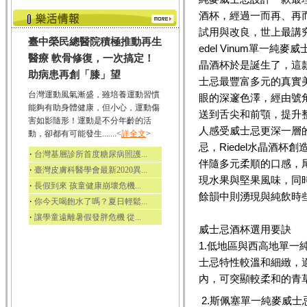
酒杯，經過一而再、再
試用與改良，世上最講究
臺中榮民總醫院積極推動再生
edel Vinum單一純麥
醫療 軟骨修復，一次搞定！
晶酒杯於是誕生了，這
助病患再創「膝」望
士忌最豐富多元的真實
台灣運動風氣漸盛，雖培養運動習慣
眼的深邃色澤，經由號
能夠有助身體健康，但小心，運動傷
送到舌尖和前顎，提升
害如影隨形！運動是不分年齡的活
人感受威士忌更深一層的
動，卻都有可能發生.......<
詳全文
>
忌，Riedel水晶酒
‧
台灣基層診所首度糖尿病照護...
伴隨多元柔順的口感，
‧
臺灣皮膚科醫學會最新2020異...
現水果與堅果風味，同
‧
長假到來 孩童健康崩壞危機...
餘韻中則湧現與純飲時
‧
你今天喝飽水了嗎？夏日輕鬆...
‧
讓學童遠離暑假發胖危機 從...
威士忌酒杯選用要訣
1.低地區與西高地單
士忌特性較溫和細緻，
內，可突顯較柔和的青
2.斯佩塞單一純麥威