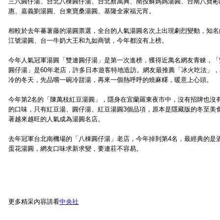
三六圓仔湯、台北八棟圓仔湯、台北蔡萬興、南投蘇媽媽湯圓、台南八寶彬
惠、嘉義劉湯圓、台東寶桑湯圓、基隆全家福元宵。
相較於去年蕃薯藤的湯圓票選，全台的人氣湯圓名次上出現劇烈變動，知名
江號湯圓、台一牛奶大王和九如商號，今年都沒有上榜。
今年人氣冠軍湯圓「雙連圓仔湯」是第一次進榜，獲得近萬名網友青睞，「
圓仔湯」是60年老店，許多日本遊客特地造訪。網友最推薦「冰火吃法」，
冷的冬天，先品嚐一碗冷甜湯，再來一個熱呼呼的燒麻糬，暖意上心頭。
今年第2名的「陳萬枝紅豆湯圓」，隱身在宜蘭羅東夜市中，沒有招牌也沒
的口味，只有紅豆湯、圓仔湯、紅豆湯圓3個品項，原本是隱藏版的冬至美
著越來越旺的人氣成為湯圓名店。
去年冠軍台北南機場的「八棟圓仔湯」老店，今年掉到第4名，最經典的是
蛋花湯圓，網友口味求新求變，要連莊不容易。
更多精采內容請看
中央社