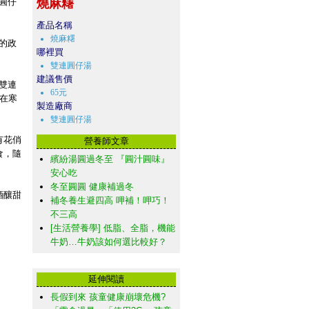
圓仔
燒麻糬
產品名稱
燒麻糬
的政
哪裡買
雙連圓仔湯
建議售價
雙連
65元
在寒
製造廠商
雙連圓仔湯
有花俏
營養師文章
食，隨
繽紛湯圓過冬至 『圓汁圓味』
安心吃
冬至圓圓 健康補過冬
酒釀甜
補冬養生避四高 呷補！呷巧！
不三高
[生活營養學] 低脂、全脂，機能
牛奶…牛奶該如何選比較好？
延伸閱讀
長假到來 孩童健康崩壞危機?