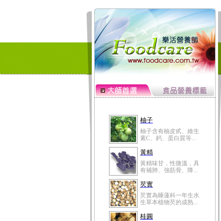
柚子
柚子含有柚皮甙、維生
素C、鈣、蛋白質等...
黃精
黃精味甘，性微溫，具
有補肺、強筋骨、降...
芡實
芡實為睡蓮科一年生水
生草本植物芡的成熟...
桂圓