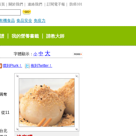
首頁
｜
關於我們
｜
連絡我們
｜
訂閱電子報
｜
防癌101
有機食品
食品安全
免疫力
｜
｜
譜
我的營養書籤
請教大師
大
中
字體顯示：
小
噗到Plurk！
推到Twitter！
圓奪
從11
。
台北