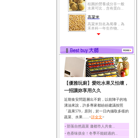
桂圓的營養成分非一般
水果可比，含有蛋白...
高粱米
高粱米別名為蜀黍，為
禾本科一年生作物。...
鯽魚
鯽魚裡所含的營養成分
有蛋白質、脂肪、磷...
鮪魚
鮪魚肚肉中的不飽和脂
肪酸內富含EPA和DH...
韭菜
【優雅玩廚】愛吃水果又怕壞，
韭菜所含的膳食纖維能
幫助消化與通便；揮...
一招讓妳享用久久
冬瓜
近期食安問題層出不窮，以前陣子的地
冬瓜營養價值高，鈉含
溝油來說，許多專家都紛紛建議按照
量極低是水腫病人的...
「蔬果579」原則，於一日內攝取多樣的
蔬菜、水果.......<
豆豉
詳全文
>
豆豉裡頭含有營養的蛋
‧
部落自然蔬菜 邀都市人共食...
白質、脂肪、鈣、磷...
‧
色香味俱全！冬季不能錯過的...
榛果