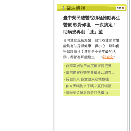
臺中榮民總醫院積極推動再生
醫療 軟骨修復，一次搞定！
助病患再創「膝」望
台灣運動風氣漸盛，雖培養運動習慣
能夠有助身體健康，但小心，運動傷
害如影隨形！運動是不分年齡的活
動，卻都有可能發生.......<
詳全文
>
‧
台灣基層診所首度糖尿病照護...
‧
臺灣皮膚科醫學會最新2020異...
‧
長假到來 孩童健康崩壞危機...
‧
你今天喝飽水了嗎？夏日輕鬆...
‧
讓學童遠離暑假發胖危機 從...