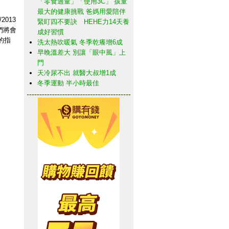
「零食過量」「使用3C」 孩童
最大的健康挑戰 爸媽用愛陪伴
/2013
緊盯四不要訣 HEHE力14天養
們將會
成好習慣
的指
洗太熱吹暖氣 冬季乾癢增6成
早晚溫差大 別讓「眼中風」上
門
天冷尿不出 就醫大叔增1成
冬季運動 半小時最佳