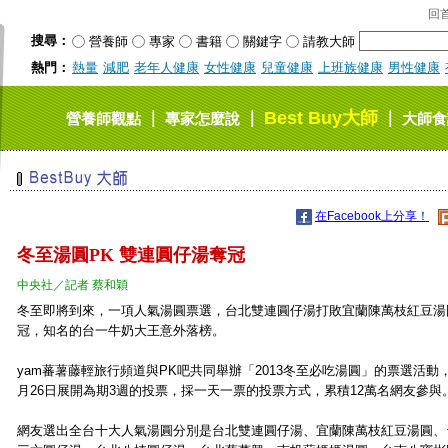
回
搜尋：
營養師
專家
書籍
關鍵字
請教大師
熱門：
熱量
減肥
老年人健康
女性健康
兒童健康
上班族健康
男性健康
Best Buy大師
｜
｜
｜
營養師觀點
專家怎麼說
大師食
在Facebook上分享！
冬至湯圓PK 雙連圓仔湯奪冠
中央社／記者 蔡和穎
冬至即將到來，一項人氣湯圓票選，台北雙連圓仔湯打敗宜蘭陳萬枝紅豆湯
冠，知名的台一牛奶大王意外落榜。
yam蕃薯藤輕旅行頻道與PK吧共同舉辦「2013冬至必吃湯圓」的票選活動，
月26日展開為期3週的投票，採一天一票的投票方式，累積12萬名網友參與
網友選出全台十大人氣湯圓分別是台北雙連圓仔湯、宜蘭陳萬枝紅豆湯圓、