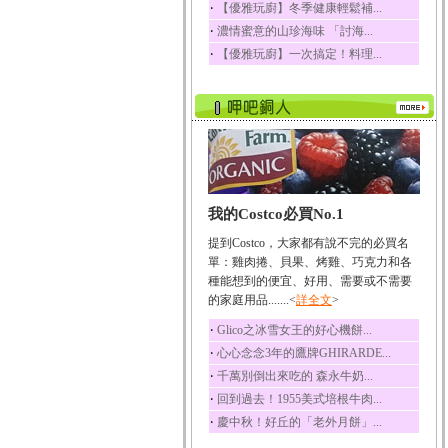
‧
【優雅玩廚】冬季健康輕鬆補...
榛果裡所含的營養素有
‧
濃情蜜意的山珍海味 「討海...
蛋白質、脂肪、醣類...
‧
【優雅玩廚】一次搞定！料理...
迷迭香
迷迭香 裡頭含有咖啡
酸、迷迭香酸、植物...
咖啡
咖啡中的咖啡因會刺激
中樞神經系統，特別...
椰子
我的Costco必買No.1
椰子含有糖類、脂肪、
蛋白質、維生素及多...
提到Costco，大家都有說不完的必買名
荔枝
單：雞肉捲、貝果、烤雞、巧克力和各
荔枝性質溫和所含的營
種能想到的便宜、好用、需要或不需要
養素有醣類、檸檬酸...
的家庭用品.......<
詳全文
>
五味子
‧
Glico之冰雪女王的好心機餅...
五味子性質溫熱所含營
‧
心心念念3年的鷹牌GHIRARDE...
養成分有揮發油、檸...
‧
千萬別倒出來吃的 森永牛奶...
草魚
‧
回到過去！1955美式培根牛肉...
草魚含有維生素A、維生
‧
慶中秋！好丘的「老外月餅」...
素C、及豐富的蛋白...