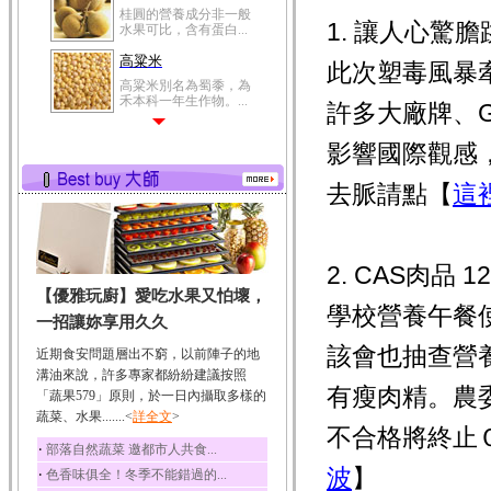
桂圓的營養成分非一般
1. 讓人心驚
水果可比，含有蛋白...
高粱米
此次塑毒風暴
高粱米別名為蜀黍，為
禾本科一年生作物。...
許多大廠牌、
鯽魚
影響國際觀感
鯽魚裡所含的營養成分
有蛋白質、脂肪、磷...
去脈請點【
這
鮪魚
鮪魚肚肉中的不飽和脂
肪酸內富含EPA和DH...
2. CAS肉品 
韭菜
【優雅玩廚】愛吃水果又怕壞，
韭菜所含的膳食纖維能
學校營養午餐
幫助消化與通便；揮...
一招讓妳享用久久
冬瓜
該會也抽查營
近期食安問題層出不窮，以前陣子的地
冬瓜營養價值高，鈉含
溝油來說，許多專家都紛紛建議按照
量極低是水腫病人的...
有瘦肉精。農
「蔬果579」原則，於一日內攝取多樣的
蔬菜、水果.......<
豆豉
詳全文
>
不合格將終止Ｃ
豆豉裡頭含有營養的蛋
‧
部落自然蔬菜 邀都市人共食...
白質、脂肪、鈣、磷...
波
】
‧
色香味俱全！冬季不能錯過的...
榛果