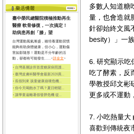
多數人知道糖
量，也會造就
臺中榮民總醫院積極推動再生
醫療 軟骨修復，一次搞定！
針卻始終文風不
助病患再創「膝」望
besity）」一族
台灣運動風氣漸盛，雖培養運動習慣
能夠有助身體健康，但小心，運動傷
害如影隨形！運動是不分年齡的活
動，卻都有可能發生.......<
詳全文
>
6. 研究顯示
‧
台灣基層診所首度糖尿病照護...
吃了酵素，反
‧
臺灣皮膚科醫學會最新2020異...
‧
長假到來 孩童健康崩壞危機...
學教授邱文彬
‧
你今天喝飽水了嗎？夏日輕鬆...
更多或不運動，
‧
讓學童遠離暑假發胖危機 從...
7. 小吃熱量
喜歡到傳統夜