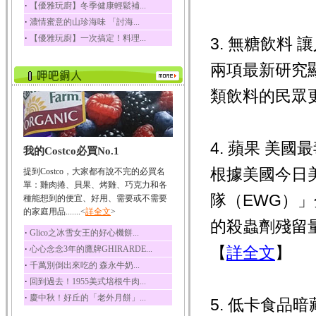
‧
【優雅玩廚】冬季健康輕鬆補...
榛果裡所含的營養素有
‧
濃情蜜意的山珍海味 「討海...
蛋白質、脂肪、醣類...
‧
【優雅玩廚】一次搞定！料理...
3. 無糖飲料
迷迭香
迷迭香 裡頭含有咖啡
兩項最新研究
酸、迷迭香酸、植物...
咖啡
類飲料的民眾更
咖啡中的咖啡因會刺激
中樞神經系統，特別...
椰子
4. 蘋果 美國
我的Costco必買No.1
椰子含有糖類、脂肪、
蛋白質、維生素及多...
根據美國今日
提到Costco，大家都有說不完的必買名
荔枝
單：雞肉捲、貝果、烤雞、巧克力和各
隊（EWG）
荔枝性質溫和所含的營
種能想到的便宜、好用、需要或不需要
養素有醣類、檸檬酸...
的家庭用品.......<
詳全文
>
的殺蟲劑殘留量
五味子
‧
Glico之冰雪女王的好心機餅...
五味子性質溫熱所含營
‧
【
詳全文
】
心心念念3年的鷹牌GHIRARDE...
養成分有揮發油、檸...
‧
千萬別倒出來吃的 森永牛奶...
草魚
‧
回到過去！1955美式培根牛肉...
草魚含有維生素A、維生
‧
慶中秋！好丘的「老外月餅」...
素C、及豐富的蛋白...
5. 低卡食品