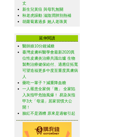
丈
新生兒黃疸 與母乳無關
秋老虎躁動 滋陰潤肺別熱補
胡蘿蔔素過多 她人老珠黃
延伸閱讀
醫師娘10分鐘減糖
臺灣皮膚科醫學會最新2020異
位性皮膚炎治療共識出爐 生物
製劑治療健保給付、適應症拓寬
可望造福更多中度至重度異膚病
人
藥吃一輩子？減重降血糖
一人罹患全家倒「黴」 全家陷
入灰指甲危險風爆！ 易染灰指
甲3大「母湯」居家習慣大公
開！
臉紅不是酒糟 原來是過敏引起