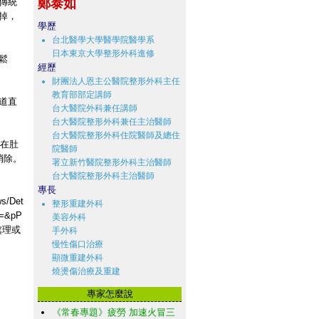
傳統
鄭泰如
掉，
學歷
台北醫學大學醫學院醫學系
日本東京大學整形外科進修
鬆
經歷
財團法人恩主公醫院整形外科主任
教育部部定講師
道直
台大醫院外科兼任講師
台大醫院整形外科兼任主治醫師
台大醫院整形外科住院醫師及總住
口在肚
院醫師
消除。
署立新竹醫院整形外科主治醫師
台大醫院整形外科主治醫師
專長
/Det
整形重建外科
l=&pP
美容外科
處理或
手外科
慢性傷口治療
顯微重建外科
燒燙傷治療及重建
專家怎麼說
《常春專題》疲勞 加速火冒三