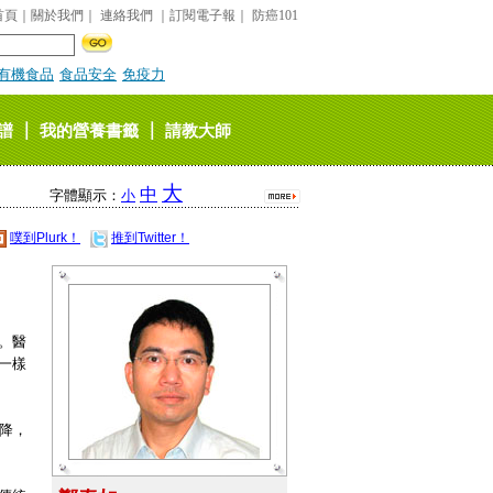
首頁
｜
關於我們
｜
連絡我們
｜
訂閱電子報
｜
防癌101
有機食品
食品安全
免疫力
｜
｜
譜
我的營養書籤
請教大師
大
中
字體顯示：
小
噗到Plurk！
推到Twitter！
。醫
一樣
降，