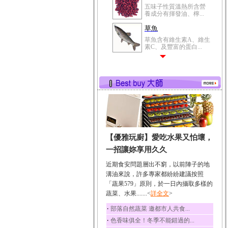
五味子性質溫熱所含營
養成分有揮發油、檸...
草魚
草魚含有維生素A、維生
素C、及豐富的蛋白...
【優雅玩廚】愛吃水果又怕壞，
一招讓妳享用久久
近期食安問題層出不窮，以前陣子的地
溝油來說，許多專家都紛紛建議按照
「蔬果579」原則，於一日內攝取多樣的
蔬菜、水果.......<
詳全文
>
‧
部落自然蔬菜 邀都市人共食...
‧
色香味俱全！冬季不能錯過的...