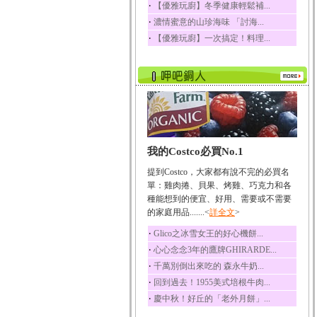
‧
【優雅玩廚】冬季健康輕鬆補...
‧
濃情蜜意的山珍海味 「討海...
‧
【優雅玩廚】一次搞定！料理...
我的Costco必買No.1
提到Costco，大家都有說不完的必買名
單：雞肉捲、貝果、烤雞、巧克力和各
種能想到的便宜、好用、需要或不需要
的家庭用品.......<
詳全文
>
‧
Glico之冰雪女王的好心機餅...
‧
心心念念3年的鷹牌GHIRARDE...
‧
千萬別倒出來吃的 森永牛奶...
‧
回到過去！1955美式培根牛肉...
‧
慶中秋！好丘的「老外月餅」...