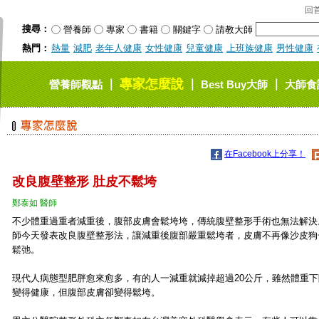
回
搜尋：
營養師
專家
書籍
關鍵字
請教大師
熱門：
熱量
減肥
老年人健康
女性健康
兒童健康
上班族健康
男性健康
專家怎麼說
｜
｜
｜
營養師觀點
Best Buy大師
大師食
在Facebook上分享！
改良腹壁整形 肚皮不鬆垮
鄭泰如 醫師
不少體重過重者減重後，腹部皮膚會鬆垮垮，傳統腹壁整形手術也無法解決
師今天發表改良腹壁整形法，讓減重後腹部嚴重鬆垮者，皮膚不再像沙皮狗
鬆弛。
現代人病態型肥胖愈來愈多，有的人一減重就減掉超過20公斤，雖然體重下
變得健康，但腹部皮膚卻變得鬆垮。