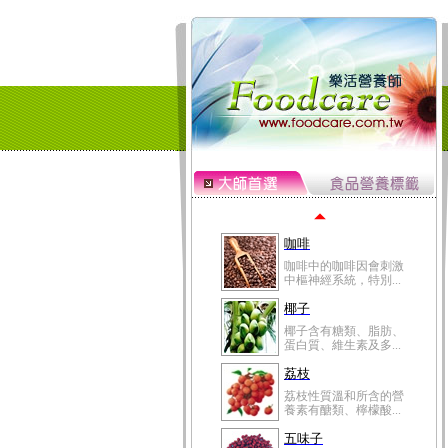
冬瓜營養價值高，鈉含
量極低是水腫病人的...
豆豉
豆豉裡頭含有營養的蛋
白質、脂肪、鈣、磷...
榛果
榛果裡所含的營養素有
蛋白質、脂肪、醣類...
迷迭香
迷迭香 裡頭含有咖啡
酸、迷迭香酸、植物...
咖啡
咖啡中的咖啡因會刺激
中樞神經系統，特別...
椰子
椰子含有糖類、脂肪、
蛋白質、維生素及多...
荔枝
荔枝性質溫和所含的營
養素有醣類、檸檬酸...
五味子