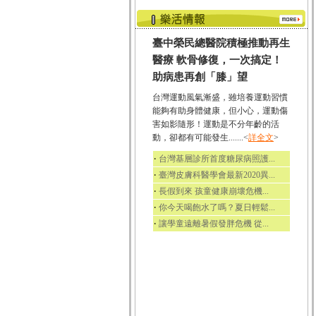
臺中榮民總醫院積極推動再生
醫療 軟骨修復，一次搞定！
助病患再創「膝」望
台灣運動風氣漸盛，雖培養運動習慣
能夠有助身體健康，但小心，運動傷
害如影隨形！運動是不分年齡的活
動，卻都有可能發生.......<
詳全文
>
‧
台灣基層診所首度糖尿病照護...
‧
臺灣皮膚科醫學會最新2020異...
‧
長假到來 孩童健康崩壞危機...
‧
你今天喝飽水了嗎？夏日輕鬆...
‧
讓學童遠離暑假發胖危機 從...