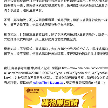
恩主公醫院整形外科主任鄭泰如在台灣美容外科醫學會表示，有些人可以靠
腹壁整形手術，也就是橫式腹壁整形來改善，先將腹部橫式紡錘形狀皮膚切
再予以縫合，達到皮膚緊實。
不過，鄭泰如說，不少人因體重過重，減完肥後，腹部皮膚就像沙皮狗一樣
弛，甚至嚴重下垂，光靠橫式腹壁整形仍無法解決。
鄭泰如說，針對嚴重皮膚鬆弛者，除了以橫式紡錘形狀皮膚切除外，並多一
式紡錘形狀皮膚切除，讓上腹部皮膚也能拉的更緊實。
鄭泰如說，不管橫式、直式傷口，大約在10公分到20公分左右，因橫式傷
臍下方，較不明顯，但直式傷口較無法隱藏，要經過2年傷口疤痕才能慢慢
(以上內容參考引用 中央社／記者 陳麗婷 http://www.cna.com.tw/ShowNews
ail.aspx?pNewsID=201012190078&pType1=MD&pType0=aHEL&pTypeSe
No=1，對於引用有不同意見或看法，歡迎與我們聯繫反應，我們將會立即
與您聯繫。聯絡信箱
editor@funhit.com.tw
，樂活營養師感謝您的指教！)