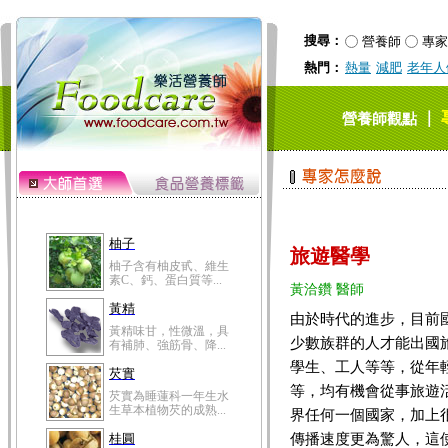
搜尋：
營養師
專家
熱門：
熱量
減肥
老年人
｜
營養師觀點
柚子
旅遊醫學
柚子含有柚皮甙、維生
素C、鈣、蛋白質等...
黃洽鑽 醫師
黃精
由於時代的進步，目前
黃精味甘，性微溫，具
少數族群的人才能出國
有補肺、強筋骨、降...
學生、工人等等，從年
芡實
等，均有機會從事旅遊
芡實為睡蓮科一年生水
生草本植物芡的成熟...
界任何一個國家，加上
傳播速度更為驚人，這
桂圓