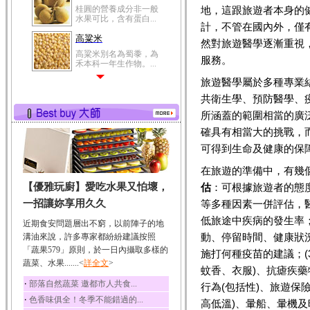
桂圓的營養成分非一般
地，這跟旅遊者本身的
水果可比，含有蛋白...
計，不管在國內外，僅
高粱米
然對旅遊醫學逐漸重視
高粱米別名為蜀黍，為
服務。
禾本科一年生作物。...
旅遊醫學屬於多種專業
鯽魚
共衛生學、預防醫學、疫
鯽魚裡所含的營養成分
有蛋白質、脂肪、磷...
所涵蓋的範圍相當的廣
鮪魚
確具有相當大的挑戰，
鮪魚肚肉中的不飽和脂
可得到生命及健康的保
肪酸內富含EPA和DH...
在旅遊的準備中，有幾
韭菜
【優雅玩廚】愛吃水果又怕壞，
估
：可根據旅遊者的態
韭菜所含的膳食纖維能
幫助消化與通便；揮...
一招讓妳享用久久
等多種因素一併評估，
冬瓜
低旅途中疾病的發生率；(
近期食安問題層出不窮，以前陣子的地
冬瓜營養價值高，鈉含
動、停留時間、健康狀
溝油來說，許多專家都紛紛建議按照
量極低是水腫病人的...
「蔬果579」原則，於一日內攝取多樣的
施打何種疫苗的建議；(3
蔬菜、水果.......<
豆豉
詳全文
>
蚊香、衣服)、抗瘧疾
豆豉裡頭含有營養的蛋
‧
部落自然蔬菜 邀都市人共食...
行為(包括性)、旅遊保
白質、脂肪、鈣、磷...
‧
色香味俱全！冬季不能錯過的...
高低溫)、暈船、暈機及時
榛果