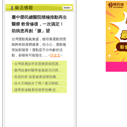
臺中榮民總醫院積極推動再生
醫療 軟骨修復，一次搞定！
助病患再創「膝」望
台灣運動風氣漸盛，雖培養運動習慣
能夠有助身體健康，但小心，運動傷
害如影隨形！運動是不分年齡的活
動，卻都有可能發生.......<
詳全文
>
‧
台灣基層診所首度糖尿病照護...
‧
臺灣皮膚科醫學會最新2020異...
‧
長假到來 孩童健康崩壞危機...
‧
你今天喝飽水了嗎？夏日輕鬆...
‧
讓學童遠離暑假發胖危機 從...