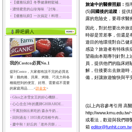
‧
【優雅玩廚】冬季健康輕鬆補...
旅途中的醫療照顧：
指
榛果裡所含的營養素有
‧
濃情蜜意的山珍海味 「討海...
蛋白質、脂肪、醣類...
(5)
回國後的追蹤
：提供
‧
【優雅玩廚】一次搞定！料理...
露的危險史，要尋求醫
迷迭香
迷迭香 裡頭含有咖啡
因此，對於想要出外旅
酸、迷迭香酸、植物...
時卻是苦差事，但還是
咖啡
遊目的地環境對自己健
咖啡中的咖啡因會刺激
中樞神經系統，特別...
感染？旅遊者有特殊疾
望藉由本期專刊針對上
椰子
我的Costco必買No.1
員，提供他們的臨床經
椰子含有糖類、脂肪、
蛋白質、維生素及多...
解，往後要出去旅遊時
提到Costco，大家都有說不完的必買名
荔枝
備，好讓旅遊愉快與平
單：雞肉捲、貝果、烤雞、巧克力和各
荔枝性質溫和所含的營
種能想到的便宜、好用、需要或不需要
養素有醣類、檸檬酸...
的家庭用品.......<
詳全文
>
五味子
‧
Glico之冰雪女王的好心機餅...
五味子性質溫熱所含營
‧
心心念念3年的鷹牌GHIRARDE...
(以上內容參考引用
高醫
養成分有揮發油、檸...
‧
千萬別倒出來吃的 森永牛奶...
http://www.kmu.edu.tw/
草魚
‧
回到過去！1955美式培根牛肉...
或看法，歡迎與我們聯
草魚含有維生素A、維生
‧
慶中秋！好丘的「老外月餅」...
素C、及豐富的蛋白...
箱
editor@funhit.com.tw