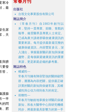
常春月刊
度寒冷
狀，最
出版社
台視文化事業股份有限公司
雜誌簡介
《常春月刊》自1983年創刊以
來，堅持一貫專業、前瞻、客觀的
發生尿
報導，備受醫界及專業人士肯定。
眾，天
已成為廣大讀者群吸收健康資訊的
重要來源。每月提供最新最完整的
健康保健資訊，內容豐富多元，深
入淺出，掌握最新醫葯新知與保健
趨勢，是每個家庭健康資訊的重要
道與膀
來源，更是家庭必備的參考書。
只要發
雜誌特色
答答，
權威性—
常春月刊擁有陣容堅強的醫師顧問
群，層層為內容把關，提供最正確
詳實的醫葯新知與保健常識，其權
威性與公信力得到各方的肯定。
攝護腺
前瞻性—
有一半
常春月刊敏銳地掌握全球醫葯保健
大的問
新知，和各大醫學中心與研究機構
衡、肥
同步，將最新最具影響力的第一手