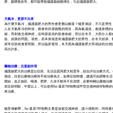
胖、腺體發炎等，都可能導致攝護腺細胞增生，引起攝護腺肥大。
天氣冷，更尿不出來
為什麼天氣冷，攝護腺肥大的男性會更難以解尿？楊景偉說，不只是男性
人在天氣寒冷的時候，都會有排尿困難的情況，因為氣溫低，會讓身體的
縮，而刺激交感神經，這時尿道括約肌會收縮，所以在冬天，大部分人都
急、頻尿的問題。當然，若本身就患有攝護腺肥大的男性，在冬天頻尿、
尿等症狀就會更明顯，所以臨床發現，冬天因為攝護腺肥大而就診的比例
高出許多。
藥物治療，注意副作用
攝護腺肥大的治療是以症狀、生活品質與肥大程度等，綜合評估治療方式。
偉說，目前以藥物治療與手術治療為主，如果症狀輕微，建議可由調整生活
開始，改正抽菸、喝酒、肥胖、久坐不動等不良習慣，必要時輔以藥物治療
若症狀明顯，中度以上，可以使用5α-還原?抑制劑或甲型交感神經抑制劑的
來治療。
楊景偉解釋，5α-還原?抑制劑主要是放鬆交感神經，讓小便順利，同時避