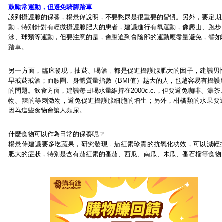
鼓勵常運動，但避免騎腳踏車
談到攝護腺的保養，楊景偉說明，不要憋尿是很重要的習慣。另外，要定期
動，特別針對有輕微攝護腺肥大的患者，建議進行有氧運動，像爬山、跑步
泳、球類等運動，但要注意的是，會壓迫到會陰部的運動應盡量避免，譬如
踏車。
另一方面，臨床發現，抽菸、喝酒，都是促進攝護腺肥大的因子，建議男
早戒菸戒酒；而腰圍、身體質量指數（BMI值）越大的人，也越容易有攝護
的問題。飲食方面，建議每日喝水量維持在2000c.c.，但要避免咖啡、濃
物、辣的等刺激物，避免促進攝護腺細胞的增生；另外，柑橘類的水果要
因為這些食物會讓人頻尿。
什麼食物可以作為日常的保養呢？
楊景偉建議要多吃蔬果，研究發現，茄紅素珍貴的抗氧化功效，可以減輕
肥大的症狀，特別是含有茄紅素的番茄、西瓜、南瓜、木瓜、番石榴等食物