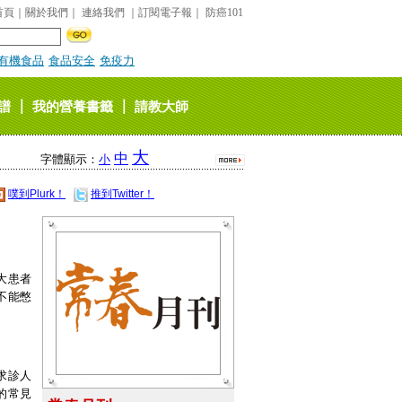
首頁
｜
關於我們
｜
連絡我們
｜
訂閱電子報
｜
防癌101
有機食品
食品安全
免疫力
｜
｜
譜
我的營養書籤
請教大師
大
中
字體顯示：
小
噗到Plurk！
推到Twitter！
大患者
不能憋
求診人
的常見