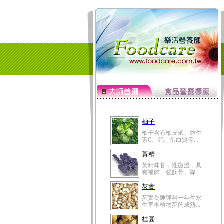
柚子
柚子含有柚皮甙、維生
素C、鈣、蛋白質等...
黃精
黃精味甘，性微溫，具
有補肺、強筋骨、降...
芡實
芡實為睡蓮科一年生水
生草本植物芡的成熟...
桂圓