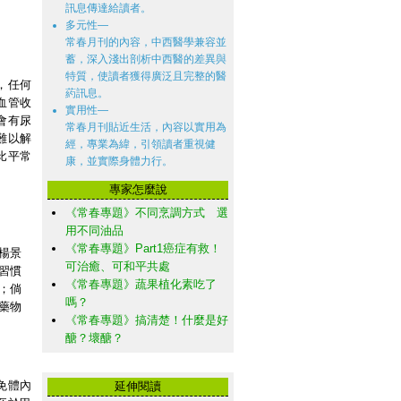
訊息傳達給讀者。
多元性—
常春月刊的內容，中西醫學兼容並
蓄，深入淺出剖析中西醫的差異與
特質，使讀者獲得廣泛且完整的醫
，任何
葯訊息。
血管收
實用性—
會有尿
常春月刊貼近生活，內容以實用為
難以解
經，專業為緯，引領讀者重視健
比平常
康，並實際身體力行。
專家怎麼說
《常春專題》不同烹調方式 選
用不同油品
《常春專題》Part1癌症有救！
楊景
可治癒、可和平共處
習慣
《常春專題》蔬果植化素吃了
；倘
嗎？
藥物
《常春專題》搞清楚！什麼是好
醣？壞醣？
免體內
延伸閱讀