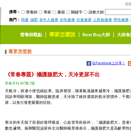
回
搜尋：
營養師
專家
書籍
關鍵字
請教大師
熱門：
熱量
減肥
老年人健康
女性健康
兒童健康
上班族健康
男性健康
專家怎麼說
｜
｜
｜
營養師觀點
Best Buy大師
大師食
在Facebook上分享！
《常春專題》攝護腺肥大，天冷更尿不出
常春月刊 407期 2號
天氣冷，就連小便也縮起來。臨床發現，隨著氣溫越來越寒冷，攝護腺肥
回診率明顯增加，醫師提醒患者，天冷除了維持適當的飲水習慣外，千萬
尿，以免引發更嚴重的症狀。
寒冷的冬天除了容易好發呼吸道、心血管等疾病外，「攝護腺肥大」患者
數也遽增。振興醫院泌尿科主治醫師楊景偉表示，攝護腺肥大是高齡男性