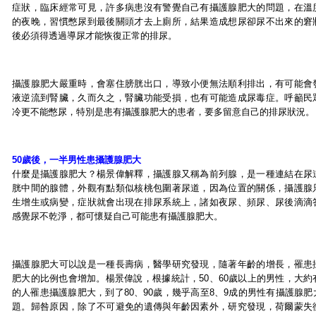
症狀，臨床經常可見，許多病患沒有警覺自己有攝護腺肥大的問題，在溫
的夜晚，習慣憋尿到最後關頭才去上廁所，結果造成想尿卻尿不出來的窘
後必須得透過導尿才能恢復正常的排尿。
攝護腺肥大嚴重時，會塞住膀胱出口，導致小便無法順利排出，有可能會
液逆流到腎臟，久而久之，腎臟功能受損，也有可能造成尿毒症。呼籲民
冷更不能憋尿，特別是患有攝護腺肥大的患者，要多留意自己的排尿狀況。
50歲後，一半男性患攝護腺肥大
什麼是攝護腺肥大？楊景偉解釋，攝護腺又稱為前列腺，是一種連結在尿
胱中間的腺體，外觀有點類似核桃包圍著尿道，因為位置的關係，攝護腺
生增生或病變，症狀就會出現在排尿系統上，諸如夜尿、頻尿、尿後滴滴
感覺尿不乾淨，都可懷疑自己可能患有攝護腺肥大。
攝護腺肥大可以說是一種長壽病，醫學研究發現，隨著年齡的增長，罹患
肥大的比例也會增加。楊景偉說，根據統計，50、60歲以上的男性，大約
的人罹患攝護腺肥大，到了80、90歲，幾乎高至8、9成的男性有攝護腺肥
題。歸咎原因，除了不可避免的遺傳與年齡因素外，研究發現，荷爾蒙失