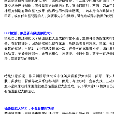
酵素刺激攝護腺細胞肥大增生，臨床證據發現，可以減少約25％的體積；
型交感神經抑制劑，同樣是透過放鬆括約肌，讓排尿順利，不過，因為甲
神經抑制劑有降血壓的效果（臨床也用作降血壓藥），若本身有在吃降血
民眾，或有低血壓問題的人，則要事先告知醫師，避免造成難以挽回的狀況
DIY檢測，你是否有攝護腺肥大？
懷疑自己攝護腺肥大？攝護腺肥大造成的排尿不適，主要可分為貯尿與排
分。在貯尿部分，因為膀胱難以儲存尿液，所以患者會有急尿、頻尿、夜
失禁的狀況，可能1、2小時就要排尿一次，但每次的尿量都不多，因此會
眠品質。至於排尿部分，會有尿很久、尿速慢、排尿中斷，甚至一直感覺
淨，滴滴答答的殘尿感。
特別注意的是，排尿與貯尿症狀並非僅與攝護腺肥大有關，頻尿、尿失
狀，與膀胱、腎臟等泌尿系統都有關，因此，有症狀時一定要先找出正確
並不是頻尿或排尿困難就都是攝護腺肥大所造成。以下帶大家DIY檢測自己
有攝護腺肥大的症狀。
攝護腺肥大開刀，不會影響性功能
若攝護腺肥大已經嚴重影響生活品質，藥物治療也無效時，則建議以手術