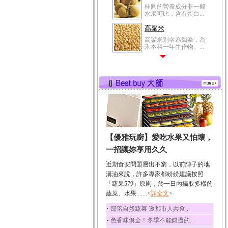
桂圓的營養成分非一般
水果可比，含有蛋白...
高粱米
高粱米別名為蜀黍，為
禾本科一年生作物。...
鯽魚
鯽魚裡所含的營養成分
有蛋白質、脂肪、磷...
鮪魚
鮪魚肚肉中的不飽和脂
肪酸內富含EPA和DH...
韭菜
【優雅玩廚】愛吃水果又怕壞，
韭菜所含的膳食纖維能
幫助消化與通便；揮...
一招讓妳享用久久
冬瓜
近期食安問題層出不窮，以前陣子的地
冬瓜營養價值高，鈉含
溝油來說，許多專家都紛紛建議按照
量極低是水腫病人的...
「蔬果579」原則，於一日內攝取多樣的
蔬菜、水果.......<
豆豉
詳全文
>
豆豉裡頭含有營養的蛋
‧
部落自然蔬菜 邀都市人共食...
白質、脂肪、鈣、磷...
‧
色香味俱全！冬季不能錯過的...
榛果