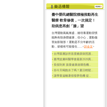
臺中榮民總醫院積極推動再生
醫療 軟骨修復，一次搞定！
助病患再創「膝」望
台灣運動風氣漸盛，雖培養運動習慣
能夠有助身體健康，但小心，運動傷
害如影隨形！運動是不分年齡的活
動，卻都有可能發生.......<
詳全文
>
‧
台灣基層診所首度糖尿病照護...
‧
臺灣皮膚科醫學會最新2020異...
‧
長假到來 孩童健康崩壞危機...
‧
你今天喝飽水了嗎？夏日輕鬆...
‧
讓學童遠離暑假發胖危機 從...