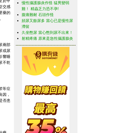
至於甲
慢性攝護腺炎作怪 猛男變弱
型交感
雞！ 精蟲乏力恐不孕!
壓藥的
腹痛難耐 石頭作怪
。
頻尿又餘尿多 當心已是慢性尿
滯留
久坐憋尿 當心憋到尿不出來！
射精疼痛 原來是急性攝護腺炎
尿兩部
尿或尿
影響睡
尿不乾
禁等症
病因，
是否患
治療。