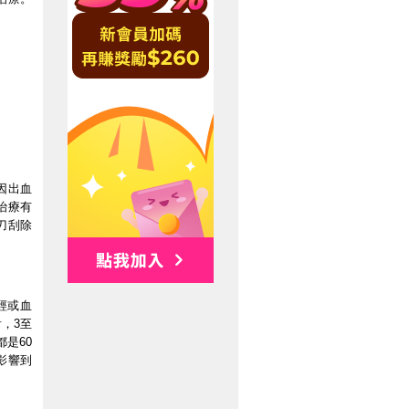
因出血
治療有
刀刮除
經或血
，3至
是60
影響到