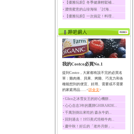
‧
【優雅玩廚】冬季健康輕鬆補...
榛果裡所含的營養素有
‧
濃情蜜意的山珍海味 「討海...
蛋白質、脂肪、醣類...
‧
【優雅玩廚】一次搞定！料理...
迷迭香
迷迭香 裡頭含有咖啡
酸、迷迭香酸、植物...
咖啡
咖啡中的咖啡因會刺激
中樞神經系統，特別...
椰子
我的Costco必買No.1
椰子含有糖類、脂肪、
蛋白質、維生素及多...
提到Costco，大家都有說不完的必買名
荔枝
單：雞肉捲、貝果、烤雞、巧克力和各
荔枝性質溫和所含的營
種能想到的便宜、好用、需要或不需要
養素有醣類、檸檬酸...
的家庭用品.......<
詳全文
>
五味子
‧
Glico之冰雪女王的好心機餅...
五味子性質溫熱所含營
‧
心心念念3年的鷹牌GHIRARDE...
養成分有揮發油、檸...
‧
千萬別倒出來吃的 森永牛奶...
草魚
‧
回到過去！1955美式培根牛肉...
草魚含有維生素A、維生
‧
慶中秋！好丘的「老外月餅」...
素C、及豐富的蛋白...