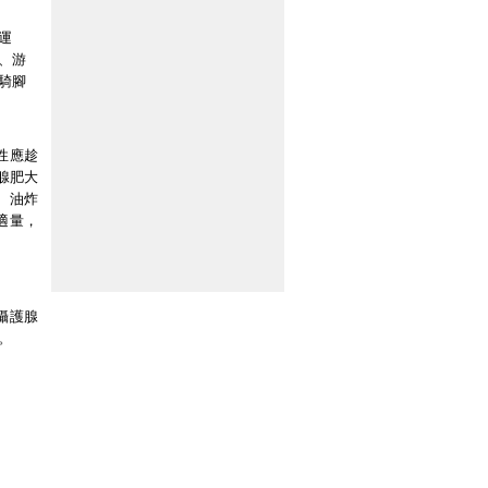
運
、游
騎腳
性應趁
腺肥大
茶、油炸
適量，
攝護腺
。