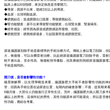
臨床上會以6項指標，來決定病患是否要開刀。
◆
導尿：因尿不出來，曾經2次以上的導尿。
◆
血尿：出現明顯血尿。
◆
膀胱結石：造成膀胱出口阻塞，導致膀胱結石。
◆
腎功能變差：尿不出來導致腎功能變差，出現腎水腫、腎衰竭等。
◆
經常感染：經常因為尿道或膀胱感染而發燒、住院。
◆
膀胱憩室：膀胱積尿過多，引起阻塞而造成膀胱憩室。
尿道攝護腺刮除手術是最標準的手術治療方式。傳統上會以電刀刮除，但
大，恢復慢，可以自費雷射治療。比起經尿道攝護腺電刀刮除手術，雷射
較不會出血、安全性高、恢復較快等優點，但其療效則與經尿道攝護腺電
手術是相同的。
開刀後，是否會影響性功能？
楊景偉解釋，以生理學構造來看，攝護腺肥大手術不會影響性功能的神
管，但因為手術位置在泌尿道位置，短期內的確會影響；不過，從長期來看
6個月後，大部分人仍能進行正常性生活。另外，攝護腺肥大病人開刀多半都
歲以上的男性，這個年紀的男性，其性功能原本就可能退化，所以是否會
性功能，應綜合考量。