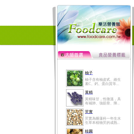
柚子
柚子含有柚皮甙、維生
素C、鈣、蛋白質等...
黃精
黃精味甘，性微溫，具
有補肺、強筋骨、降...
芡實
芡實為睡蓮科一年生水
生草本植物芡的成熟...
桂圓