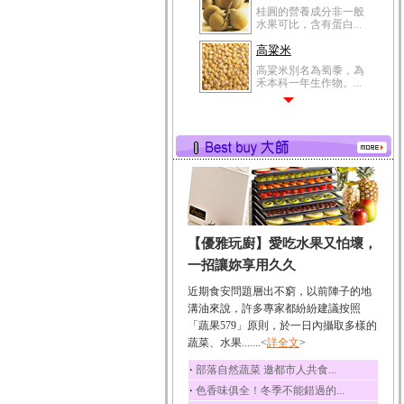
桂圓的營養成分非一般
水果可比，含有蛋白...
高粱米
高粱米別名為蜀黍，為
禾本科一年生作物。...
鯽魚
鯽魚裡所含的營養成分
有蛋白質、脂肪、磷...
鮪魚
鮪魚肚肉中的不飽和脂
肪酸內富含EPA和DH...
韭菜
【優雅玩廚】愛吃水果又怕壞，
韭菜所含的膳食纖維能
幫助消化與通便；揮...
一招讓妳享用久久
冬瓜
近期食安問題層出不窮，以前陣子的地
冬瓜營養價值高，鈉含
溝油來說，許多專家都紛紛建議按照
量極低是水腫病人的...
「蔬果579」原則，於一日內攝取多樣的
蔬菜、水果.......<
豆豉
詳全文
>
豆豉裡頭含有營養的蛋
‧
部落自然蔬菜 邀都市人共食...
白質、脂肪、鈣、磷...
‧
色香味俱全！冬季不能錯過的...
榛果