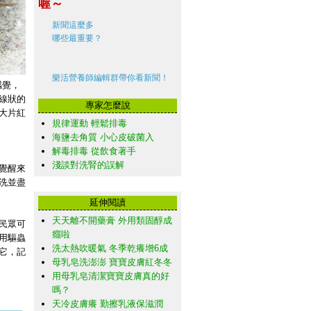
喔～
新聞這麼多
哪些最重要？
樂活營養師編輯群帶你看新聞！
感覺，
線狀的
專家怎麼說
大片紅
規律運動 輕鬆排毒
海鹽去角質 小心皮破菌入
解毒排毒 從飲食著手
淺談對洗腎的誤解
覺醒來
洗並盡
延伸閱讀
天天離不開藥膏 外用類固醇成
民眾可
癮啦
用驅蟲
洗太熱吹暖氣 冬季乾癢增6成
它，記
母乳皂洗澎澎 寶寶皮膚紅冬冬
用母乳皂清潔寶寶皮膚真的好
嗎？
天冷皮膚癢 勤擦乳液保滋潤