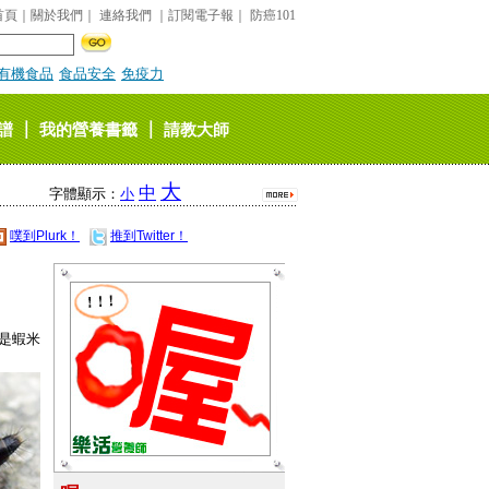
首頁
｜
關於我們
｜
連絡我們
｜
訂閱電子報
｜
防癌101
有機食品
食品安全
免疫力
｜
｜
譜
我的營養書籤
請教大師
大
中
字體顯示：
小
噗到Plurk！
推到Twitter！
是蝦米