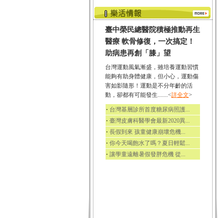
臺中榮民總醫院積極推動再生
醫療 軟骨修復，一次搞定！
助病患再創「膝」望
台灣運動風氣漸盛，雖培養運動習慣
能夠有助身體健康，但小心，運動傷
害如影隨形！運動是不分年齡的活
動，卻都有可能發生.......<
詳全文
>
‧
台灣基層診所首度糖尿病照護...
‧
臺灣皮膚科醫學會最新2020異...
‧
長假到來 孩童健康崩壞危機...
‧
你今天喝飽水了嗎？夏日輕鬆...
‧
讓學童遠離暑假發胖危機 從...