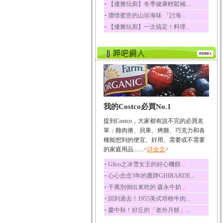
‧
【優雅玩廚】冬季健康輕鬆補...
榛果裡所含的營養素有
‧
濃情蜜意的山珍海味 「討海...
蛋白質、脂肪、醣類...
‧
【優雅玩廚】一次搞定！料理...
迷迭香
迷迭香 裡頭含有咖啡
酸、迷迭香酸、植物...
咖啡
咖啡中的咖啡因會刺激
中樞神經系統，特別...
椰子
我的Costco必買No.1
椰子含有糖類、脂肪、
蛋白質、維生素及多...
提到Costco，大家都有說不完的必買名
荔枝
單：雞肉捲、貝果、烤雞、巧克力和各
荔枝性質溫和所含的營
種能想到的便宜、好用、需要或不需要
養素有醣類、檸檬酸...
的家庭用品.......<
詳全文
>
五味子
‧
Glico之冰雪女王的好心機餅...
五味子性質溫熱所含營
‧
心心念念3年的鷹牌GHIRARDE...
養成分有揮發油、檸...
‧
千萬別倒出來吃的 森永牛奶...
草魚
‧
回到過去！1955美式培根牛肉...
草魚含有維生素A、維生
‧
慶中秋！好丘的「老外月餅」...
素C、及豐富的蛋白...