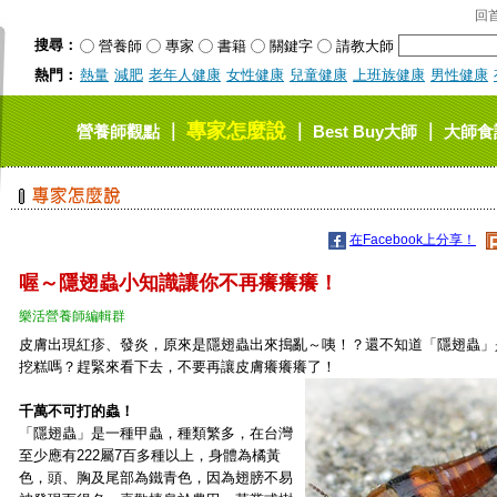
回
搜尋：
營養師
專家
書籍
關鍵字
請教大師
熱門：
熱量
減肥
老年人健康
女性健康
兒童健康
上班族健康
男性健康
專家怎麼說
｜
｜
｜
營養師觀點
Best Buy大師
大師食
在Facebook上分享！
喔～隱翅蟲小知識讓你不再癢癢癢！
樂活營養師編輯群
皮膚出現紅疹、發炎，原來是隱翅蟲出來搗亂～咦！？還不知道「隱翅蟲」
挖糕嗎？趕緊來看下去，不要再讓皮膚癢癢癢了！
千萬不可打的蟲！
「隱翅蟲」是一種甲蟲，種類繁多，在台灣
至少應有222屬7百多種以上，身體為橘黃
色，頭、胸及尾部為鐵青色，因為翅膀不易