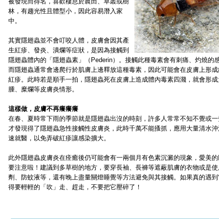
被發現而得名，喜歡棲息於農田、草叢或樹
林，有趨光性且體型小，因此容易潛入家
中。
其實隱翅蟲並不會叮咬人體，皮膚會因其產
生紅疹、發炎、潰爛等症狀，是因為接觸到
隱翅蟲體內的「隱翅蟲素」（Pederin）。接觸此種毒素會有刺痛、灼燒的
而隱翅蟲通常會邊爬行於肌膚上邊釋放這種毒素，因此可能會在皮膚上形成
紅疹。此時若是順手一拍，隱翅蟲死在皮膚上造成體內毒素四濺，就會形成
腫、糜爛等皮膚炎情形。
這樣做，皮膚不再癢癢癢
在春、夏時常下雨的季節就是隱翅蟲出沒的時刻，許多人常常不知不覺或一
才發現得了隱翅蟲急性接觸性皮膚炎，此時千萬不能搔抓，應用大量清水沖
速就醫，以免弄破紅疹讓感染擴大。
此外隱翅蟲皮膚炎在痊癒後仍可能會有一兩個月有色素沉澱的現象，愛美的
要注意啦！建議到多草樹的地方，要穿長袖、長褲等遮蔽肌膚的衣物或是使
劑、防蚊液等，還有晚上盡量關燈睡覺等方法避免與其接觸。如果真的遇到
得要輕輕的「吹」走、趕走，不要把它壓碎了！