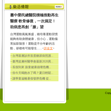
臺中榮民總醫院積極推動再生
醫療 軟骨修復，一次搞定！
助病患再創「膝」望
台灣運動風氣漸盛，雖培養運動習慣
能夠有助身體健康，但小心，運動傷
害如影隨形！運動是不分年齡的活
動，卻都有可能發生.......<
詳全文
>
‧
台灣基層診所首度糖尿病照護...
‧
臺灣皮膚科醫學會最新2020異...
‧
長假到來 孩童健康崩壞危機...
‧
你今天喝飽水了嗎？夏日輕鬆...
‧
讓學童遠離暑假發胖危機 從...
Copy