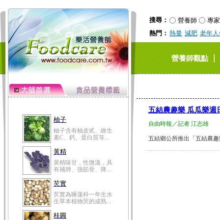
搜尋：
營養師
專家
熱門：
熱量
減肥
老年人
｜
營養師觀點
五結農趣樂 瓜瓜樂週
柚子
自由時報／記者 江志雄
柚子含有柚皮甙、維生
素C、鈣、蛋白質等...
五結鄉公所推出「五結農趣樂
黃精
黃精味甘，性微溫，具
有補肺、強筋骨、降...
芡實
芡實為睡蓮科一年生水
生草本植物芡的成熟...
桂圓