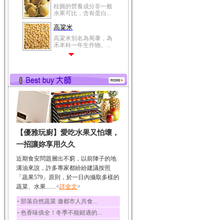
桂圓的營養成分非一般
水果可比，含有蛋白...
高粱米
高粱米別名為蜀黍，為
禾本科一年生作物。...
鯽魚
鯽魚裡所含的營養成分
有蛋白質、脂肪、磷...
鮪魚
鮪魚肚肉中的不飽和脂
肪酸內富含EPA和DH...
韭菜
【優雅玩廚】愛吃水果又怕壞，
韭菜所含的膳食纖維能
幫助消化與通便；揮...
一招讓妳享用久久
冬瓜
近期食安問題層出不窮，以前陣子的地
冬瓜營養價值高，鈉含
溝油來說，許多專家都紛紛建議按照
量極低是水腫病人的...
「蔬果579」原則，於一日內攝取多樣的
蔬菜、水果.......<
豆豉
詳全文
>
豆豉裡頭含有營養的蛋
‧
部落自然蔬菜 邀都市人共食...
白質、脂肪、鈣、磷...
‧
色香味俱全！冬季不能錯過的...
榛果