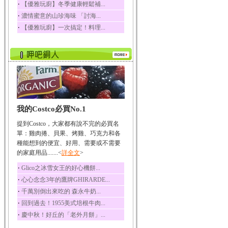
‧
【優雅玩廚】冬季健康輕鬆補...
榛果裡所含的營養素有
‧
濃情蜜意的山珍海味 「討海...
蛋白質、脂肪、醣類...
‧
【優雅玩廚】一次搞定！料理...
迷迭香
迷迭香 裡頭含有咖啡
酸、迷迭香酸、植物...
咖啡
咖啡中的咖啡因會刺激
中樞神經系統，特別...
椰子
我的Costco必買No.1
椰子含有糖類、脂肪、
蛋白質、維生素及多...
提到Costco，大家都有說不完的必買名
荔枝
單：雞肉捲、貝果、烤雞、巧克力和各
荔枝性質溫和所含的營
種能想到的便宜、好用、需要或不需要
養素有醣類、檸檬酸...
的家庭用品.......<
詳全文
>
五味子
‧
Glico之冰雪女王的好心機餅...
五味子性質溫熱所含營
‧
心心念念3年的鷹牌GHIRARDE...
養成分有揮發油、檸...
‧
千萬別倒出來吃的 森永牛奶...
草魚
‧
回到過去！1955美式培根牛肉...
草魚含有維生素A、維生
‧
慶中秋！好丘的「老外月餅」...
素C、及豐富的蛋白...