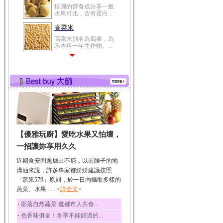
桂圓的營養成分非一般
水果可比，含有蛋白...
高粱米
高粱米別名為蜀黍，為
禾本科一年生作物。...
鯽魚
鯽魚裡所含的營養成分
有蛋白質、脂肪、磷...
鮪魚
鮪魚肚肉中的不飽和脂
肪酸內富含EPA和DH...
韭菜
【優雅玩廚】愛吃水果又怕壞，
韭菜所含的膳食纖維能
幫助消化與通便；揮...
一招讓妳享用久久
冬瓜
近期食安問題層出不窮，以前陣子的地
冬瓜營養價值高，鈉含
溝油來說，許多專家都紛紛建議按照
量極低是水腫病人的...
「蔬果579」原則，於一日內攝取多樣的
蔬菜、水果.......<
豆豉
詳全文
>
豆豉裡頭含有營養的蛋
‧
部落自然蔬菜 邀都市人共食...
白質、脂肪、鈣、磷...
‧
色香味俱全！冬季不能錯過的...
榛果