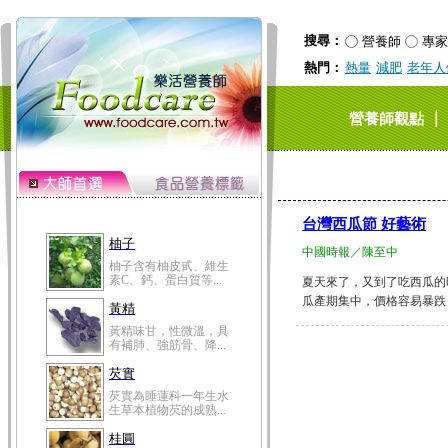
搜尋：
營養師
專家
熱門：
熱量
減肥
老年人
｜
營養師觀點
台灣西瓜節 好藝術
柚子
中國時報／陳至中
柚子含有柚皮甙、維生
素C、鈣、蛋白質等...
夏天來了，又到了吃西瓜的
瓜產期集中，價格容易暴跌，
黃精
黃精味甘，性微溫，具
有補肺、強筋骨、降...
芡實
芡實為睡蓮科一年生水
生草本植物芡的成熟...
桂圓