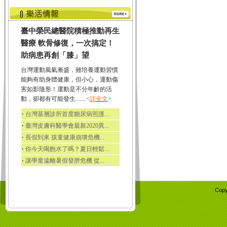
臺中榮民總醫院積極推動再生
醫療 軟骨修復，一次搞定！
助病患再創「膝」望
台灣運動風氣漸盛，雖培養運動習慣
能夠有助身體健康，但小心，運動傷
害如影隨形！運動是不分年齡的活
動，卻都有可能發生.......<
詳全文
>
‧
台灣基層診所首度糖尿病照護...
‧
臺灣皮膚科醫學會最新2020異...
‧
長假到來 孩童健康崩壞危機...
‧
你今天喝飽水了嗎？夏日輕鬆...
‧
讓學童遠離暑假發胖危機 從...
Copy