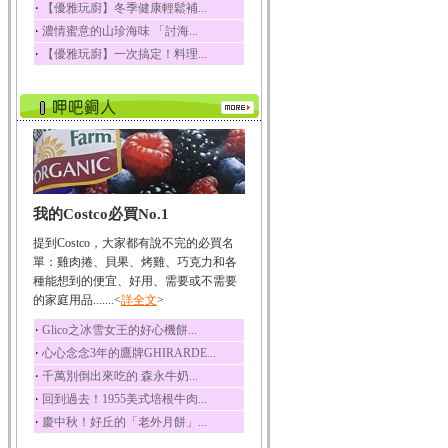
‧
【優雅玩廚】冬季健康輕鬆補...
榛果裡所含的營養素有
‧
濃情蜜意的山珍海味 「討海...
蛋白質、脂肪、醣類...
‧
【優雅玩廚】一次搞定！料理...
迷迭香
迷迭香 裡頭含有咖啡
酸、迷迭香酸、植物...
咖啡
咖啡中的咖啡因會刺激
中樞神經系統，特別...
椰子
我的Costco必買No.1
椰子含有糖類、脂肪、
蛋白質、維生素及多...
提到Costco，大家都有說不完的必買名
荔枝
單：雞肉捲、貝果、烤雞、巧克力和各
荔枝性質溫和所含的營
種能想到的便宜、好用、需要或不需要
養素有醣類、檸檬酸...
的家庭用品.......<
詳全文
>
五味子
‧
Glico之冰雪女王的好心機餅...
五味子性質溫熱所含營
‧
心心念念3年的鷹牌GHIRARDE...
養成分有揮發油、檸...
‧
千萬別倒出來吃的 森永牛奶...
草魚
‧
回到過去！1955美式培根牛肉...
草魚含有維生素A、維生
‧
慶中秋！好丘的「老外月餅」...
素C、及豐富的蛋白...