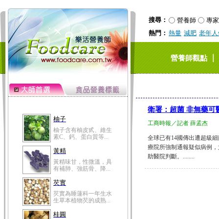
搜尋：
營養師
專家
熱門：
熱量
減肥
老年人
｜
營養師觀點
衛署：超菌 非無藥可
柚子
工商時報／記者 薛孟杰
柚子含有柚皮甙、維生
素C、鈣、蛋白質等...
全球已有14國傳出遭超級
療院所強制通報疑似病例，
黃精
助醫院判斷。........
黃精味甘，性微溫，具
有補肺、強筋骨、降...
芡實
芡實為睡蓮科一年生水
生草本植物芡的成熟...
桂圓