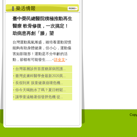
臺中榮民總醫院積極推動再生
醫療 軟骨修復，一次搞定！
助病患再創「膝」望
台灣運動風氣漸盛，雖培養運動習慣
能夠有助身體健康，但小心，運動傷
害如影隨形！運動是不分年齡的活
動，卻都有可能發生.......<
詳全文
>
‧
台灣基層診所首度糖尿病照護...
‧
臺灣皮膚科醫學會最新2020異...
‧
長假到來 孩童健康崩壞危機...
‧
你今天喝飽水了嗎？夏日輕鬆...
‧
讓學童遠離暑假發胖危機 從...
Copy