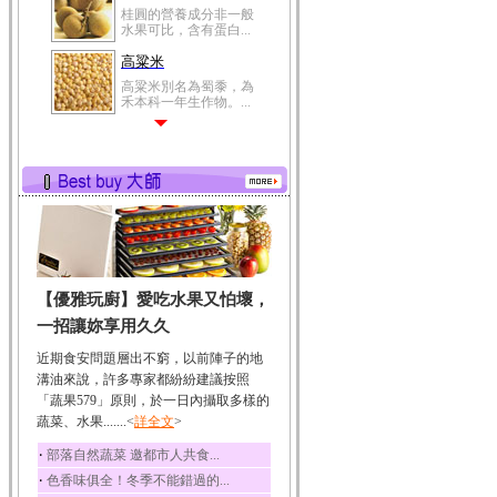
桂圓的營養成分非一般
水果可比，含有蛋白...
高粱米
高粱米別名為蜀黍，為
禾本科一年生作物。...
鯽魚
鯽魚裡所含的營養成分
有蛋白質、脂肪、磷...
鮪魚
鮪魚肚肉中的不飽和脂
肪酸內富含EPA和DH...
韭菜
【優雅玩廚】愛吃水果又怕壞，
韭菜所含的膳食纖維能
幫助消化與通便；揮...
一招讓妳享用久久
冬瓜
近期食安問題層出不窮，以前陣子的地
冬瓜營養價值高，鈉含
溝油來說，許多專家都紛紛建議按照
量極低是水腫病人的...
「蔬果579」原則，於一日內攝取多樣的
蔬菜、水果.......<
豆豉
詳全文
>
豆豉裡頭含有營養的蛋
‧
部落自然蔬菜 邀都市人共食...
白質、脂肪、鈣、磷...
‧
色香味俱全！冬季不能錯過的...
榛果