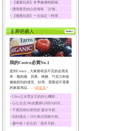
‧
【優雅玩廚】冬季健康輕鬆補...
榛果裡所含的營養素有
‧
濃情蜜意的山珍海味 「討海...
蛋白質、脂肪、醣類...
‧
【優雅玩廚】一次搞定！料理...
迷迭香
迷迭香 裡頭含有咖啡
酸、迷迭香酸、植物...
咖啡
咖啡中的咖啡因會刺激
中樞神經系統，特別...
椰子
我的Costco必買No.1
椰子含有糖類、脂肪、
蛋白質、維生素及多...
提到Costco，大家都有說不完的必買名
荔枝
單：雞肉捲、貝果、烤雞、巧克力和各
荔枝性質溫和所含的營
種能想到的便宜、好用、需要或不需要
養素有醣類、檸檬酸...
的家庭用品.......<
詳全文
>
五味子
‧
Glico之冰雪女王的好心機餅...
五味子性質溫熱所含營
‧
心心念念3年的鷹牌GHIRARDE...
養成分有揮發油、檸...
‧
千萬別倒出來吃的 森永牛奶...
草魚
‧
回到過去！1955美式培根牛肉...
草魚含有維生素A、維生
‧
慶中秋！好丘的「老外月餅」...
素C、及豐富的蛋白...