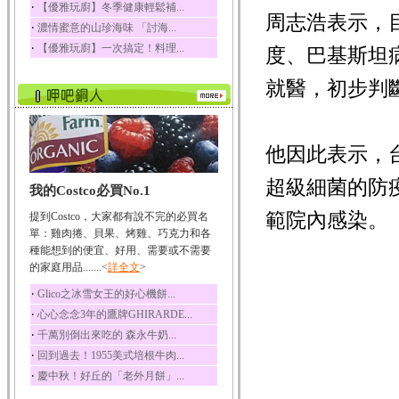
‧
【優雅玩廚】冬季健康輕鬆補...
周志浩表示，
榛果裡所含的營養素有
‧
濃情蜜意的山珍海味 「討海...
蛋白質、脂肪、醣類...
‧
【優雅玩廚】一次搞定！料理...
度、巴基斯坦
迷迭香
迷迭香 裡頭含有咖啡
就醫，初步判
酸、迷迭香酸、植物...
咖啡
咖啡中的咖啡因會刺激
中樞神經系統，特別...
他因此表示，
椰子
超級細菌的防
我的Costco必買No.1
椰子含有糖類、脂肪、
蛋白質、維生素及多...
範院內感染。
提到Costco，大家都有說不完的必買名
荔枝
單：雞肉捲、貝果、烤雞、巧克力和各
荔枝性質溫和所含的營
種能想到的便宜、好用、需要或不需要
養素有醣類、檸檬酸...
的家庭用品.......<
詳全文
>
五味子
‧
Glico之冰雪女王的好心機餅...
五味子性質溫熱所含營
‧
心心念念3年的鷹牌GHIRARDE...
養成分有揮發油、檸...
‧
千萬別倒出來吃的 森永牛奶...
草魚
‧
回到過去！1955美式培根牛肉...
草魚含有維生素A、維生
‧
慶中秋！好丘的「老外月餅」...
素C、及豐富的蛋白...