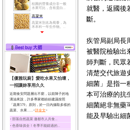
桂圓的營養成分非一般
就醫，返國後
水果可比，含有蛋白...
高粱米
斷。
高粱米別名為蜀黍，為
禾本科一年生作物。...
鯽魚
疾管局副局長
鯽魚裡所含的營養成分
有蛋白質、脂肪、磷...
被醫院檢驗出
鮪魚
鮪魚肚肉中的不飽和脂
師判斷，民眾
肪酸內富含EPA和DH...
清楚交代旅遊
韭菜
【優雅玩廚】愛吃水果又怕壞，
韭菜所含的膳食纖維能
細菌」是指一
幫助消化與通便；揮...
一招讓妳享用久久
冬瓜
本可治療的抗
近期食安問題層出不窮，以前陣子的地
冬瓜營養價值高，鈉含
溝油來說，許多專家都紛紛建議按照
量極低是水腫病人的...
細菌絕非無藥
「蔬果579」原則，於一日內攝取多樣的
蔬菜、水果.......<
豆豉
詳全文
>
能及早驗出細
豆豉裡頭含有營養的蛋
‧
部落自然蔬菜 邀都市人共食...
白質、脂肪、鈣、磷...
‧
色香味俱全！冬季不能錯過的...
榛果