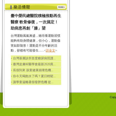
臺中榮民總醫院積極推動再生
醫療 軟骨修復，一次搞定！
助病患再創「膝」望
台灣運動風氣漸盛，雖培養運動習慣
能夠有助身體健康，但小心，運動傷
害如影隨形！運動是不分年齡的活
動，卻都有可能發生.......<
詳全文
>
‧
台灣基層診所首度糖尿病照護...
‧
臺灣皮膚科醫學會最新2020異...
‧
長假到來 孩童健康崩壞危機...
‧
你今天喝飽水了嗎？夏日輕鬆...
‧
讓學童遠離暑假發胖危機 從...
Copy