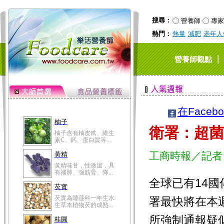
搜尋：
營養師
專家
熱門：
熱量
減肥
老年人
｜
營養師觀點
在Faceb
柚子
衛署：超菌
柚子含有柚皮甙、維生
素C、鈣、蛋白質等...
工商時報／記者
黃精
黃精味甘，性微溫，具
有補肺、強筋骨、降...
全球已有14
芡實
芡實為睡蓮科一年生水
署最快將在本
生草本植物芡的成熟...
所強制通報疑
桂圓