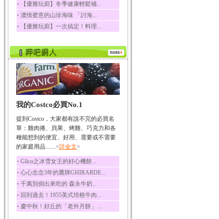
‧
【優雅玩廚】冬季健康輕鬆補...
榛果裡所含的營養素有
‧
濃情蜜意的山珍海味 「討海...
蛋白質、脂肪、醣類...
‧
【優雅玩廚】一次搞定！料理...
迷迭香
迷迭香 裡頭含有咖啡
酸、迷迭香酸、植物...
咖啡
咖啡中的咖啡因會刺激
中樞神經系統，特別...
椰子
我的Costco必買No.1
椰子含有糖類、脂肪、
蛋白質、維生素及多...
提到Costco，大家都有說不完的必買名
荔枝
單：雞肉捲、貝果、烤雞、巧克力和各
荔枝性質溫和所含的營
種能想到的便宜、好用、需要或不需要
養素有醣類、檸檬酸...
的家庭用品.......<
詳全文
>
五味子
‧
Glico之冰雪女王的好心機餅...
五味子性質溫熱所含營
‧
心心念念3年的鷹牌GHIRARDE...
養成分有揮發油、檸...
‧
千萬別倒出來吃的 森永牛奶...
草魚
‧
回到過去！1955美式培根牛肉...
草魚含有維生素A、維生
‧
慶中秋！好丘的「老外月餅」...
素C、及豐富的蛋白...