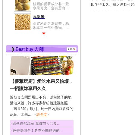
桂圓的營養成分非一般
因坐得太久、缺乏運動引起的。..
水果可比，含有蛋白...
高粱米
高粱米別名為蜀黍，為
禾本科一年生作物。...
鯽魚
鯽魚裡所含的營養成分
有蛋白質、脂肪、磷...
鮪魚
鮪魚肚肉中的不飽和脂
肪酸內富含EPA和DH...
韭菜
【優雅玩廚】愛吃水果又怕壞，
韭菜所含的膳食纖維能
幫助消化與通便；揮...
一招讓妳享用久久
冬瓜
近期食安問題層出不窮，以前陣子的地
冬瓜營養價值高，鈉含
溝油來說，許多專家都紛紛建議按照
量極低是水腫病人的...
「蔬果579」原則，於一日內攝取多樣的
蔬菜、水果.......<
豆豉
詳全文
>
豆豉裡頭含有營養的蛋
‧
部落自然蔬菜 邀都市人共食...
白質、脂肪、鈣、磷...
‧
色香味俱全！冬季不能錯過的...
榛果