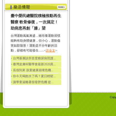
臺中榮民總醫院積極推動再生
醫療 軟骨修復，一次搞定！
助病患再創「膝」望
台灣運動風氣漸盛，雖培養運動習慣
能夠有助身體健康，但小心，運動傷
害如影隨形！運動是不分年齡的活
動，卻都有可能發生.......<
詳全文
>
‧
台灣基層診所首度糖尿病照護...
‧
臺灣皮膚科醫學會最新2020異...
‧
長假到來 孩童健康崩壞危機...
‧
你今天喝飽水了嗎？夏日輕鬆...
‧
讓學童遠離暑假發胖危機 從...
Copy