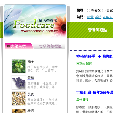
搜尋：
營養師
專家
熱門：
熱量
減肥
老年人
｜
營養師觀點
神秘的殺手--不明的
柚子
吳正欽 醫師
柚子含有柚皮甙、維生
素C、鈣、蛋白質等...
抗磷脂抗體症候群是什麼？
也可以是動脈或靜脈。因此
黃精
科等，因此，各科醫師對於無
黃精味甘，性微溫，具
有補肺、強筋骨、降...
世衛組織:每年200
芡實
廣州日報
芡實為睡蓮科一年生水
生草本植物芡的成熟...
頸椎病、腰肌勞損、下肢靜脈
桂圓
聽，世衛組織發布的一份報告