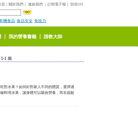
首頁
｜
關於我們
｜
連絡我們
｜
訂閱電子報
｜
防癌101
有機食品
食品安全
免疫力
｜
｜
譜
我的營養書籤
請教大師
-1 個
節，吃對水果？如何針對家人不同的體質，選擇適
正確料理水果，讓身體可以吸收營養，而非扼殺