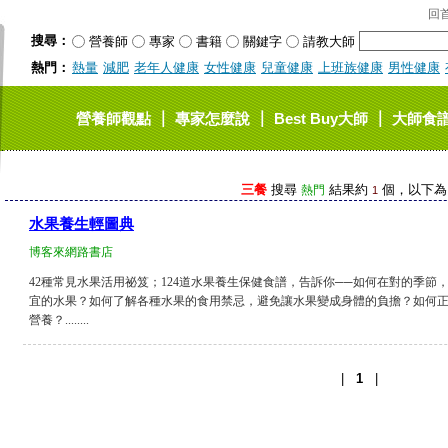
回
搜尋：
營養師
專家
書籍
關鍵字
請教大師
熱門：
熱量
減肥
老年人健康
女性健康
兒童健康
上班族健康
男性健康
｜
｜
｜
營養師觀點
專家怎麼說
Best Buy大師
大師食
三餐
搜尋
結果約
個，以下為 1
熱門
1
水果養生輕圖典
博客來網路書店
42種常見水果活用祕笈；124道水果養生保健食譜，告訴你──如何在對的季
宜的水果？如何了解各種水果的食用禁忌，避免讓水果變成身體的負擔？如何
營養？........
|
1
|