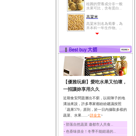
桂圓的營養成分非一般
水果可比，含有蛋白...
高粱米
高粱米別名為蜀黍，為
禾本科一年生作物。...
鯽魚
鯽魚裡所含的營養成分
有蛋白質、脂肪、磷...
鮪魚
鮪魚肚肉中的不飽和脂
肪酸內富含EPA和DH...
韭菜
【優雅玩廚】愛吃水果又怕壞，
韭菜所含的膳食纖維能
幫助消化與通便；揮...
一招讓妳享用久久
冬瓜
近期食安問題層出不窮，以前陣子的地
冬瓜營養價值高，鈉含
溝油來說，許多專家都紛紛建議按照
量極低是水腫病人的...
「蔬果579」原則，於一日內攝取多樣的
蔬菜、水果.......<
豆豉
詳全文
>
豆豉裡頭含有營養的蛋
‧
部落自然蔬菜 邀都市人共食...
白質、脂肪、鈣、磷...
‧
色香味俱全！冬季不能錯過的...
榛果