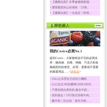
‧
【優雅玩廚】冬季健康輕鬆補...
榛果裡所含的營養素有
‧
濃情蜜意的山珍海味 「討海...
蛋白質、脂肪、醣類...
‧
【優雅玩廚】一次搞定！料理...
迷迭香
迷迭香 裡頭含有咖啡
酸、迷迭香酸、植物...
咖啡
咖啡中的咖啡因會刺激
中樞神經系統，特別...
椰子
我的Costco必買No.1
椰子含有糖類、脂肪、
蛋白質、維生素及多...
提到Costco，大家都有說不完的必買名
荔枝
單：雞肉捲、貝果、烤雞、巧克力和各
荔枝性質溫和所含的營
種能想到的便宜、好用、需要或不需要
養素有醣類、檸檬酸...
的家庭用品.......<
詳全文
>
五味子
‧
Glico之冰雪女王的好心機餅...
五味子性質溫熱所含營
‧
心心念念3年的鷹牌GHIRARDE...
養成分有揮發油、檸...
‧
千萬別倒出來吃的 森永牛奶...
草魚
‧
回到過去！1955美式培根牛肉...
草魚含有維生素A、維生
‧
慶中秋！好丘的「老外月餅」...
素C、及豐富的蛋白...