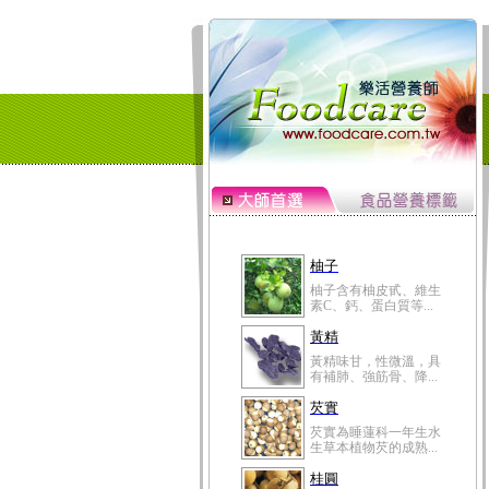
柚子
柚子含有柚皮甙、維生
素C、鈣、蛋白質等...
黃精
黃精味甘，性微溫，具
有補肺、強筋骨、降...
芡實
芡實為睡蓮科一年生水
生草本植物芡的成熟...
桂圓