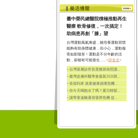
臺中榮民總醫院積極推動再生
醫療 軟骨修復，一次搞定！
助病患再創「膝」望
台灣運動風氣漸盛，雖培養運動習慣
能夠有助身體健康，但小心，運動傷
害如影隨形！運動是不分年齡的活
動，卻都有可能發生.......<
詳全文
>
‧
台灣基層診所首度糖尿病照護...
‧
臺灣皮膚科醫學會最新2020異...
‧
長假到來 孩童健康崩壞危機...
‧
你今天喝飽水了嗎？夏日輕鬆...
‧
讓學童遠離暑假發胖危機 從...