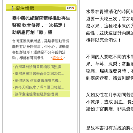
水果在胃裡消化的時間約
臺中榮民總醫院積極推動再生
還要一天吃三次，譬如建
醫療 軟骨修復，一次搞定！
盤水果，這種吃水果的
助病患再創「膝」望
鹼性，並快速提升內臟
後得以完全消失！
台灣運動風氣漸盛，雖培養運動習慣
能夠有助身體健康，但小心，運動傷
害如影隨形！運動是不分年齡的活
不同的人要吃不同的水
動，卻都有可能發生.......<
詳全文
>
果、草莓、鳳梨；常腹
‧
台灣基層診所首度糖尿病照護...
嚨痛、扁桃腺發炎時，
‧
臺灣皮膚科醫學會最新2020異...
到疾病營養、體質判斷
‧
長假到來 孩童健康崩壞危機...
‧
你今天喝飽水了嗎？夏日輕鬆...
‧
讓學童遠離暑假發胖危機 從...
又如女性在月事期間若
不乾淨，造成 瘀血。
諸如子宮肌瘤、卵巢囊
是故本書很有系統的將