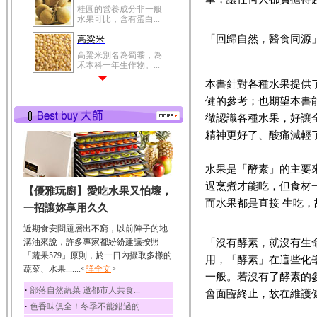
桂圓的營養成分非一般
水果可比，含有蛋白...
「回歸自然，醫食同源
高粱米
高粱米別名為蜀黍，為
禾本科一年生作物。...
本書針對各種水果提供
鯽魚
健的參考；也期望本書
鯽魚裡所含的營養成分
有蛋白質、脂肪、磷...
徹認識各種水果，好讓
鮪魚
精神更好了、酸痛減輕
鮪魚肚肉中的不飽和脂
肪酸內富含EPA和DH...
水果是「酵素」的主要
韭菜
過烹煮才能吃，但食材
【優雅玩廚】愛吃水果又怕壞，
韭菜所含的膳食纖維能
而水果都是直接 生吃
幫助消化與通便；揮...
一招讓妳享用久久
冬瓜
近期食安問題層出不窮，以前陣子的地
冬瓜營養價值高，鈉含
「沒有酵素，就沒有生
溝油來說，許多專家都紛紛建議按照
量極低是水腫病人的...
「蔬果579」原則，於一日內攝取多樣的
用，「酵素」在這些化
蔬菜、水果.......<
豆豉
詳全文
>
一般。若沒有了酵素的
豆豉裡頭含有營養的蛋
‧
部落自然蔬菜 邀都市人共食...
會面臨終止，故在維護
白質、脂肪、鈣、磷...
‧
色香味俱全！冬季不能錯過的...
榛果