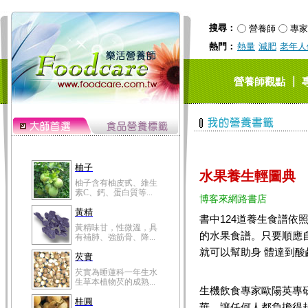
搜尋：
營養師
專家
熱門：
熱量
減肥
老年人
｜
營養師觀點
柚子
水果養生輕圖典
柚子含有柚皮甙、維生
素C、鈣、蛋白質等...
博客來網路書店
黃精
書中124道養生食譜依
黃精味甘，性微溫，具
的水果食譜。只要順應
有補肺、強筋骨、降...
就可以幫助身 體達到
芡實
芡實為睡蓮科一年生水
生草本植物芡的成熟...
生機飲食專家歐陽英專
桂圓
華，讓任何人都負擔得