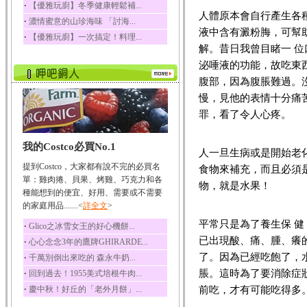
‧
【優雅玩廚】冬季健康輕鬆補...
榛果裡所含的營養素有
人體原本會自行產生各
‧
濃情蜜意的山珍海味 「討海...
蛋白質、脂肪、醣類...
液中含有澱粉脢，可幫
‧
【優雅玩廚】一次搞定！料理...
迷迭香
解。昔日我曾目睹一 
迷迭香 裡頭含有咖啡
泌唾液的功能，故吃東
酸、迷迭香酸、植物...
腹部，因為腹脹難過。
咖啡
慢，見他的表情十分痛
咖啡中的咖啡因會刺激
中樞神經系統，特別...
罪，看了令人心疼。
椰子
我的Costco必買No.1
椰子含有糖類、脂肪、
人一旦生病或是開始老
蛋白質、維生素及多...
提到Costco，大家都有說不完的必買名
食物來補充，而且必須
荔枝
單：雞肉捲、貝果、烤雞、巧克力和各
物，就是水果！
荔枝性質溫和所含的營
種能想到的便宜、好用、需要或不需要
養素有醣類、檸檬酸...
的家庭用品.......<
詳全文
>
五味子
平常只是為了養生保 
‧
Glico之冰雪女王的好心機餅...
五味子性質溫熱所含營
已出現酸、痛、腫、癢
‧
心心念念3年的鷹牌GHIRARDE...
養成分有揮發油、檸...
了。因為已經吃飽了，
‧
千萬別倒出來吃的 森永牛奶...
草魚
脹。這時為了要消除症
‧
回到過去！1955美式培根牛肉...
草魚含有維生素A、維生
‧
前吃，才有可能吃得多
慶中秋！好丘的「老外月餅」...
素C、及豐富的蛋白...