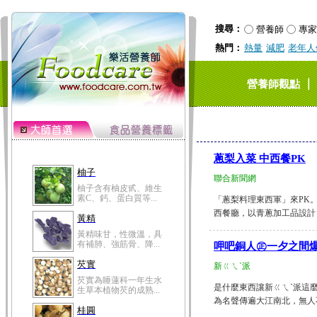
搜尋：
營養師
專家
熱門：
熱量
減肥
老年人
｜
營養師觀點
蔥梨入菜 中西餐PK
柚子
聯合新聞網
柚子含有柚皮甙、維生
素C、鈣、蛋白質等...
「蔥梨料理東西軍」來PK
西餐廳，以青蔥加工品設計，
黃精
黃精味甘，性微溫，具
有補肺、強筋骨、降...
呷吧銅人㊣一夕之間爆
芡實
新ㄍㄟˋ派
芡實為睡蓮科一年生水
是什麼東西讓新ㄍㄟˋ派這
生草本植物芡的成熟...
為名聲傳遍大江南北，無人不知無
桂圓