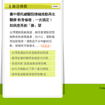
臺中榮民總醫院積極推動再生
醫療 軟骨修復，一次搞定！
助病患再創「膝」望
台灣運動風氣漸盛，雖培養運動習慣
能夠有助身體健康，但小心，運動傷
害如影隨形！運動是不分年齡的活
動，卻都有可能發生.......<
詳全文
>
‧
台灣基層診所首度糖尿病照護...
‧
臺灣皮膚科醫學會最新2020異...
‧
長假到來 孩童健康崩壞危機...
‧
你今天喝飽水了嗎？夏日輕鬆...
‧
讓學童遠離暑假發胖危機 從...
Copy