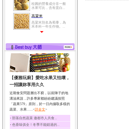
桂圓的營養成分非一般
水果可比，含有蛋白...
高粱米
高粱米別名為蜀黍，為
禾本科一年生作物。...
鯽魚
鯽魚裡所含的營養成分
有蛋白質、脂肪、磷...
鮪魚
鮪魚肚肉中的不飽和脂
肪酸內富含EPA和DH...
韭菜
【優雅玩廚】愛吃水果又怕壞，
韭菜所含的膳食纖維能
幫助消化與通便；揮...
一招讓妳享用久久
冬瓜
近期食安問題層出不窮，以前陣子的地
冬瓜營養價值高，鈉含
溝油來說，許多專家都紛紛建議按照
量極低是水腫病人的...
「蔬果579」原則，於一日內攝取多樣的
蔬菜、水果.......<
豆豉
詳全文
>
豆豉裡頭含有營養的蛋
‧
部落自然蔬菜 邀都市人共食...
白質、脂肪、鈣、磷...
‧
色香味俱全！冬季不能錯過的...
榛果