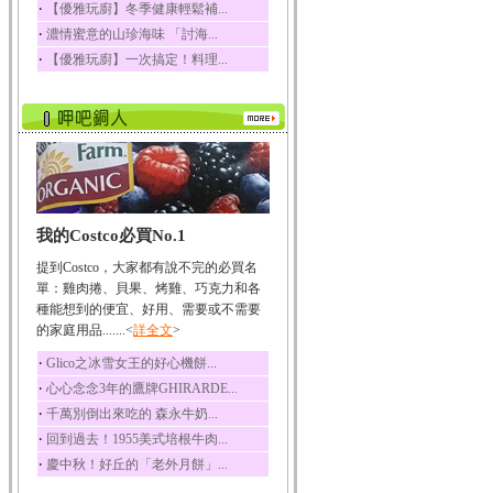
‧
【優雅玩廚】冬季健康輕鬆補...
榛果裡所含的營養素有
‧
濃情蜜意的山珍海味 「討海...
蛋白質、脂肪、醣類...
‧
【優雅玩廚】一次搞定！料理...
迷迭香
迷迭香 裡頭含有咖啡
酸、迷迭香酸、植物...
咖啡
咖啡中的咖啡因會刺激
中樞神經系統，特別...
椰子
我的Costco必買No.1
椰子含有糖類、脂肪、
蛋白質、維生素及多...
提到Costco，大家都有說不完的必買名
荔枝
單：雞肉捲、貝果、烤雞、巧克力和各
荔枝性質溫和所含的營
種能想到的便宜、好用、需要或不需要
養素有醣類、檸檬酸...
的家庭用品.......<
詳全文
>
五味子
‧
Glico之冰雪女王的好心機餅...
五味子性質溫熱所含營
‧
心心念念3年的鷹牌GHIRARDE...
養成分有揮發油、檸...
‧
千萬別倒出來吃的 森永牛奶...
草魚
‧
回到過去！1955美式培根牛肉...
草魚含有維生素A、維生
‧
慶中秋！好丘的「老外月餅」...
素C、及豐富的蛋白...