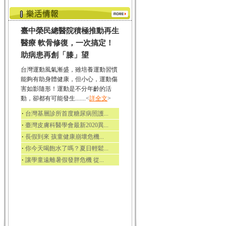
臺中榮民總醫院積極推動再生
醫療 軟骨修復，一次搞定！
助病患再創「膝」望
台灣運動風氣漸盛，雖培養運動習慣
能夠有助身體健康，但小心，運動傷
害如影隨形！運動是不分年齡的活
動，卻都有可能發生.......<
詳全文
>
‧
台灣基層診所首度糖尿病照護...
‧
臺灣皮膚科醫學會最新2020異...
‧
長假到來 孩童健康崩壞危機...
‧
你今天喝飽水了嗎？夏日輕鬆...
‧
讓學童遠離暑假發胖危機 從...