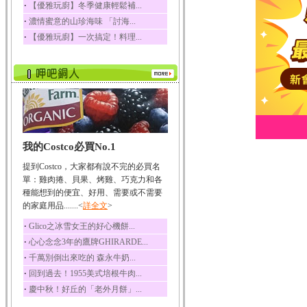
‧
【優雅玩廚】冬季健康輕鬆補...
榛果裡所含的營養素有
‧
濃情蜜意的山珍海味 「討海...
蛋白質、脂肪、醣類...
‧
【優雅玩廚】一次搞定！料理...
迷迭香
迷迭香 裡頭含有咖啡
酸、迷迭香酸、植物...
咖啡
咖啡中的咖啡因會刺激
中樞神經系統，特別...
椰子
我的Costco必買No.1
椰子含有糖類、脂肪、
蛋白質、維生素及多...
提到Costco，大家都有說不完的必買名
荔枝
單：雞肉捲、貝果、烤雞、巧克力和各
荔枝性質溫和所含的營
種能想到的便宜、好用、需要或不需要
養素有醣類、檸檬酸...
的家庭用品.......<
詳全文
>
五味子
‧
Glico之冰雪女王的好心機餅...
五味子性質溫熱所含營
‧
心心念念3年的鷹牌GHIRARDE...
養成分有揮發油、檸...
‧
千萬別倒出來吃的 森永牛奶...
草魚
‧
回到過去！1955美式培根牛肉...
草魚含有維生素A、維生
‧
慶中秋！好丘的「老外月餅」...
素C、及豐富的蛋白...