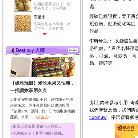
桂圓的營養成分非一般
處。
水果可比，含有蛋白...
經驗已經證實，栗子所
高粱米
冠心病、動脈硬化等症
高粱米別名為蜀黍，為
禾本科一年生作物。...
佳品。
鯽魚
李時珍說：“以袋盛生
鯽魚裡所含的營養成分
必強健。” 唐代名醫孫
有蛋白質、脂肪、磷...
蒸，可煮、可炒食，可
鮪魚
點、罐頭等。
鮪魚肚肉中的不飽和脂
肪酸內富含EPA和DH...
韭菜
【優雅玩廚】愛吃水果又怕壞，
韭菜所含的膳食纖維能
幫助消化與通便；揮...
一招讓妳享用久久
冬瓜
近期食安問題層出不窮，以前陣子的地
(以上內容參考引用 奇
冬瓜營養價值高，鈉含
溝油來說，許多專家都紛紛建議按照
量極低是水腫病人的...
我們聯繫反應，我們將
「蔬果579」原則，於一日內攝取多樣的
t.com.tw
，樂活營養獅感
蔬菜、水果.......<
豆豉
詳全文
>
豆豉裡頭含有營養的蛋
‧
部落自然蔬菜 邀都市人共食...
白質、脂肪、鈣、磷...
‧
色香味俱全！冬季不能錯過的...
榛果