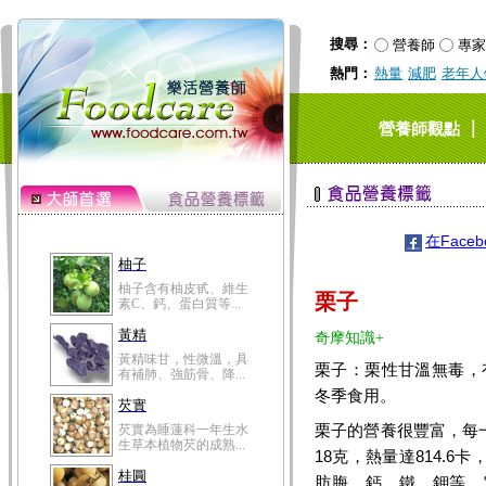
搜尋：
營養師
專家
熱門：
熱量
減肥
老年人
｜
營養師觀點
在Face
柚子
柚子含有柚皮甙、維生
栗子
素C、鈣、蛋白質等...
黃精
奇摩知識+
黃精味甘，性微溫，具
栗子：栗性甘溫無毒，
有補肺、強筋骨、降...
冬季食用。
芡實
栗子的營養很豐富，每一百
芡實為睡蓮科一年生水
生草本植物芡的成熟...
18克，熱量達814.
桂圓
肪脢、鈣、鐵、鉀等。