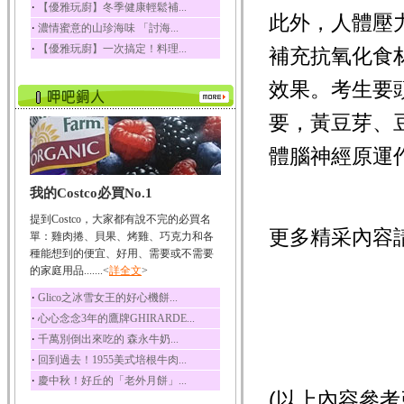
‧
【優雅玩廚】冬季健康輕鬆補...
此外，人體壓
榛果裡所含的營養素有
‧
濃情蜜意的山珍海味 「討海...
蛋白質、脂肪、醣類...
‧
【優雅玩廚】一次搞定！料理...
補充抗氧化食
迷迭香
迷迭香 裡頭含有咖啡
效果。考生要
酸、迷迭香酸、植物...
咖啡
要，黃豆芽、
咖啡中的咖啡因會刺激
中樞神經系統，特別...
體腦神經原運
椰子
我的Costco必買No.1
椰子含有糖類、脂肪、
蛋白質、維生素及多...
提到Costco，大家都有說不完的必買名
荔枝
更多精采內容
單：雞肉捲、貝果、烤雞、巧克力和各
荔枝性質溫和所含的營
種能想到的便宜、好用、需要或不需要
養素有醣類、檸檬酸...
的家庭用品.......<
詳全文
>
五味子
‧
Glico之冰雪女王的好心機餅...
五味子性質溫熱所含營
‧
心心念念3年的鷹牌GHIRARDE...
養成分有揮發油、檸...
‧
千萬別倒出來吃的 森永牛奶...
草魚
‧
回到過去！1955美式培根牛肉...
草魚含有維生素A、維生
‧
慶中秋！好丘的「老外月餅」...
素C、及豐富的蛋白...
(以上內容參考引用 