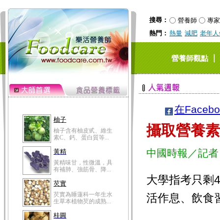
搜尋：
營養師
專家
熱門：
熱量
減肥
老年人
｜
營養師觀點
在Faceb
柚子
攝取營養素
柚子含有柚皮甙、維生
素C、鈣、蛋白質等...
中國時報／記者
黃精
黃精味甘，性微溫，具
有補肺、強筋骨、降...
大學指考只剩
芡實
芡實為睡蓮科一年生水
活作息、飲食
生草本植物芡的成熟...
桂圓