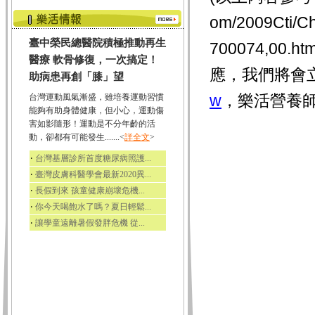
om/2009Cti/Ch
臺中榮民總醫院積極推動再生
700074,0
醫療 軟骨修復，一次搞定！
應，我們將會
助病患再創「膝」望
w
，樂活營養師
台灣運動風氣漸盛，雖培養運動習慣
能夠有助身體健康，但小心，運動傷
害如影隨形！運動是不分年齡的活
動，卻都有可能發生.......<
詳全文
>
‧
台灣基層診所首度糖尿病照護...
‧
臺灣皮膚科醫學會最新2020異...
‧
長假到來 孩童健康崩壞危機...
‧
你今天喝飽水了嗎？夏日輕鬆...
‧
讓學童遠離暑假發胖危機 從...