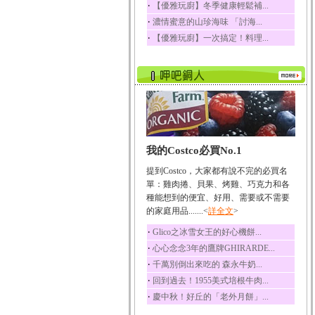
‧
【優雅玩廚】冬季健康輕鬆補...
榛果裡所含的營養素有
‧
濃情蜜意的山珍海味 「討海...
蛋白質、脂肪、醣類...
‧
【優雅玩廚】一次搞定！料理...
迷迭香
迷迭香 裡頭含有咖啡
酸、迷迭香酸、植物...
咖啡
咖啡中的咖啡因會刺激
中樞神經系統，特別...
椰子
我的Costco必買No.1
椰子含有糖類、脂肪、
蛋白質、維生素及多...
提到Costco，大家都有說不完的必買名
荔枝
單：雞肉捲、貝果、烤雞、巧克力和各
荔枝性質溫和所含的營
種能想到的便宜、好用、需要或不需要
養素有醣類、檸檬酸...
的家庭用品.......<
詳全文
>
五味子
‧
Glico之冰雪女王的好心機餅...
五味子性質溫熱所含營
‧
心心念念3年的鷹牌GHIRARDE...
養成分有揮發油、檸...
‧
千萬別倒出來吃的 森永牛奶...
草魚
‧
回到過去！1955美式培根牛肉...
草魚含有維生素A、維生
‧
慶中秋！好丘的「老外月餅」...
素C、及豐富的蛋白...