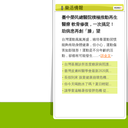
臺中榮民總醫院積極推動再生
醫療 軟骨修復，一次搞定！
助病患再創「膝」望
台灣運動風氣漸盛，雖培養運動習慣
能夠有助身體健康，但小心，運動傷
害如影隨形！運動是不分年齡的活
動，卻都有可能發生.......<
詳全文
>
‧
台灣基層診所首度糖尿病照護...
‧
臺灣皮膚科醫學會最新2020異...
‧
長假到來 孩童健康崩壞危機...
‧
你今天喝飽水了嗎？夏日輕鬆...
‧
讓學童遠離暑假發胖危機 從...