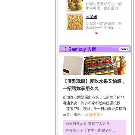
桂圓的營養成分非一般
水果可比，含有蛋白...
高粱米
高粱米別名為蜀黍，為
禾本科一年生作物。...
鯽魚
鯽魚裡所含的營養成分
有蛋白質、脂肪、磷...
鮪魚
鮪魚肚肉中的不飽和脂
肪酸內富含EPA和DH...
韭菜
【優雅玩廚】愛吃水果又怕壞，
韭菜所含的膳食纖維能
幫助消化與通便；揮...
一招讓妳享用久久
冬瓜
近期食安問題層出不窮，以前陣子的地
冬瓜營養價值高，鈉含
溝油來說，許多專家都紛紛建議按照
量極低是水腫病人的...
「蔬果579」原則，於一日內攝取多樣的
蔬菜、水果.......<
豆豉
詳全文
>
豆豉裡頭含有營養的蛋
‧
部落自然蔬菜 邀都市人共食...
白質、脂肪、鈣、磷...
‧
色香味俱全！冬季不能錯過的...
榛果