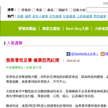
回
搜尋：
營養師
專家
書籍
關鍵字
請教大師
熱門：
熱量
減肥
老年人健康
女性健康
兒童健康
上班族健康
男性健康
｜
｜
｜
營養師觀點
專家怎麼說
Best Buy大師
大師食
在Facebook上分享！
噗
熬夜看世足賽 健康恐亮紅燈
/ 2010.06.18
中央廣播電台／記者 張子清
世界杯足球賽激戰方酣，但對於亞洲地區的觀眾來說，因為時差的關係，
專家提醒，熬夜看球副作用很大，不可不心。
大陸長春市中醫院副主任醫師陳淑玲表示，長期睡眠不足容易導致神經衰
將生理時鐘完全打亂，導致頭昏、心慌、噁心、以及嘔吐等症狀。
陳淑玲說，凌晨2時至3時是心肌梗塞的好發時段，如果看球賽時過於激動