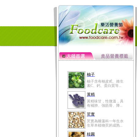
柚子
柚子含有柚皮甙、維生
素C、鈣、蛋白質等...
黃精
黃精味甘，性微溫，具
有補肺、強筋骨、降...
芡實
芡實為睡蓮科一年生水
生草本植物芡的成熟...
桂圓