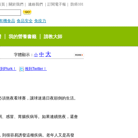
首頁
｜
關於我們
｜
連絡我們
｜
訂閱電子報
｜
防癌101
有機食品
食品安全
免疫力
｜
｜
譜
我的營養書籤
請教大師
大
中
字體顯示：
小
到Plurk！
推到Twitter！
必須熬夜看球賽，讓球迷過日夜顛倒的生活。
弱、感冒、胃腸疾病等。如果連續熬夜，還會
，則很容易誘發這種疾病。老年人又是高發