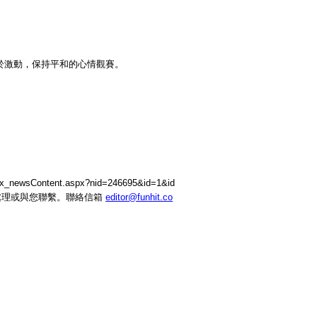
於激動，保持平和的心情觀賽。
wsContent.aspx?nid=246695&id=1&id
處理或與您聯繫。聯絡信箱
editor@funhit.co