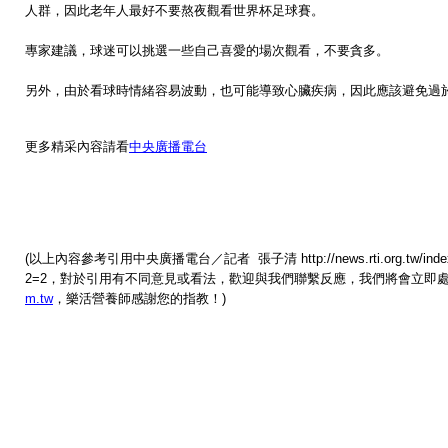
人群，因此老年人最好不要熬夜觀看世界杯足球賽。
專家建議，球迷可以挑選一些自己喜愛的場次觀看，不要貪多。
另外，由於看球時情緒容易波動，也可能導致心臟疾病，因此應該避免過
更多精采內容請看
中央廣播電台
(以上內容參考引用中央廣播電台／記者 張子清 http://news.rti.org.tw/index_ne
2=2，對於引用有不同意見或看法，歡迎與我們聯繫反應，我們將會立即
m.tw
，樂活營養師感謝您的指教！)