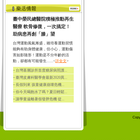
臺中榮民總醫院積極推動再生
醫療 軟骨修復，一次搞定！
助病患再創「膝」望
台灣運動風氣漸盛，雖培養運動習慣
能夠有助身體健康，但小心，運動傷
害如影隨形！運動是不分年齡的活
動，卻都有可能發生.......<
詳全文
>
‧
台灣基層診所首度糖尿病照護...
‧
臺灣皮膚科醫學會最新2020異...
‧
長假到來 孩童健康崩壞危機...
‧
你今天喝飽水了嗎？夏日輕鬆...
‧
讓學童遠離暑假發胖危機 從...
Copy