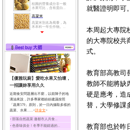
桂圓的營養成分非一般
就醫證明即可
水果可比，含有蛋白...
高粱米
高粱米別名為蜀黍，為
禾本科一年生作物。...
本周起大專院
鯽魚
的大專院校共
鯽魚裡所含的營養成分
有蛋白質、脂肪、磷...
式。
鮪魚
鮪魚肚肉中的不飽和脂
肪酸內富含EPA和DH...
教育部高教司
韭菜
【優雅玩廚】愛吃水果又怕壞，
韭菜所含的膳食纖維能
教師不能將缺
幫助消化與通便；揮...
一招讓妳享用久久
冬瓜
硬是應考，造
近期食安問題層出不窮，以前陣子的地
冬瓜營養價值高，鈉含
溝油來說，許多專家都紛紛建議按照
量極低是水腫病人的...
替，大學修課
「蔬果579」原則，於一日內攝取多樣的
蔬菜、水果.......<
豆豉
詳全文
>
豆豉裡頭含有營養的蛋
‧
部落自然蔬菜 邀都市人共食...
白質、脂肪、鈣、磷...
教育部也於昨
‧
色香味俱全！冬季不能錯過的...
榛果