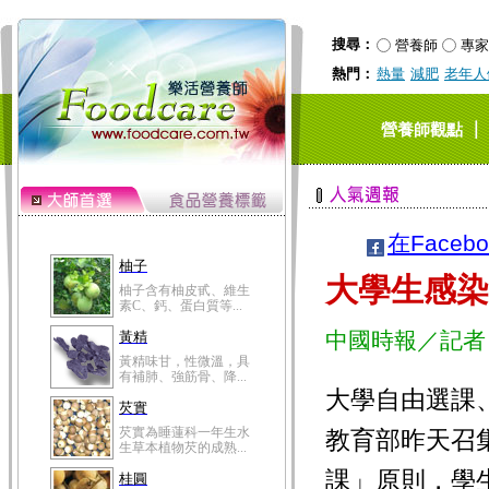
搜尋：
營養師
專家
熱門：
熱量
減肥
老年人
｜
營養師觀點
在Faceb
柚子
大學生感染
柚子含有柚皮甙、維生
素C、鈣、蛋白質等...
中國時報／記者
黃精
黃精味甘，性微溫，具
有補肺、強筋骨、降...
大學自由選課
芡實
芡實為睡蓮科一年生水
教育部昨天召
生草本植物芡的成熟...
課」原則，學
桂圓