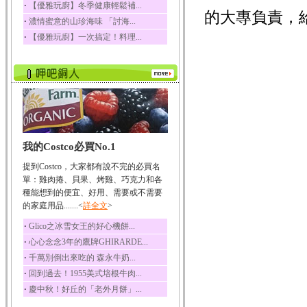
‧
【優雅玩廚】冬季健康輕鬆補...
的大專負責，
榛果裡所含的營養素有
‧
濃情蜜意的山珍海味 「討海...
蛋白質、脂肪、醣類...
‧
【優雅玩廚】一次搞定！料理...
迷迭香
迷迭香 裡頭含有咖啡
酸、迷迭香酸、植物...
咖啡
咖啡中的咖啡因會刺激
中樞神經系統，特別...
椰子
我的Costco必買No.1
椰子含有糖類、脂肪、
蛋白質、維生素及多...
提到Costco，大家都有說不完的必買名
荔枝
單：雞肉捲、貝果、烤雞、巧克力和各
荔枝性質溫和所含的營
種能想到的便宜、好用、需要或不需要
養素有醣類、檸檬酸...
的家庭用品.......<
詳全文
>
五味子
‧
Glico之冰雪女王的好心機餅...
五味子性質溫熱所含營
‧
心心念念3年的鷹牌GHIRARDE...
養成分有揮發油、檸...
‧
千萬別倒出來吃的 森永牛奶...
草魚
‧
回到過去！1955美式培根牛肉...
草魚含有維生素A、維生
‧
慶中秋！好丘的「老外月餅」...
素C、及豐富的蛋白...