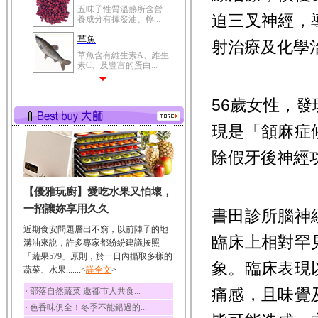
五味子性質溫熱所含營
迫三叉神經，
養成分有揮發油、檸...
草魚
射治療及化學
草魚含有維生素A、維生
素C、及豐富的蛋白...
56歲女性，
現是「頷麻症
除假牙後神經
【優雅玩廚】愛吃水果又怕壞，
一招讓妳享用久久
書田診所腦神
近期食安問題層出不窮，以前陣子的地
臨床上相對罕
溝油來說，許多專家都紛紛建議按照
「蔬果579」原則，於一日內攝取多樣的
象。臨床表現
蔬菜、水果.......<
詳全文
>
‧
痛感，且味覺
部落自然蔬菜 邀都市人共食...
‧
色香味俱全！冬季不能錯過的...