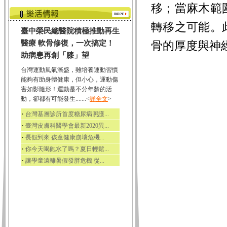
移；當麻木範
轉移之可能。
臺中榮民總醫院積極推動再生
醫療 軟骨修復，一次搞定！
骨的厚度與神
助病患再創「膝」望
台灣運動風氣漸盛，雖培養運動習慣
能夠有助身體健康，但小心，運動傷
害如影隨形！運動是不分年齡的活
動，卻都有可能發生.......<
詳全文
>
‧
台灣基層診所首度糖尿病照護...
‧
臺灣皮膚科醫學會最新2020異...
‧
長假到來 孩童健康崩壞危機...
‧
你今天喝飽水了嗎？夏日輕鬆...
‧
讓學童遠離暑假發胖危機 從...