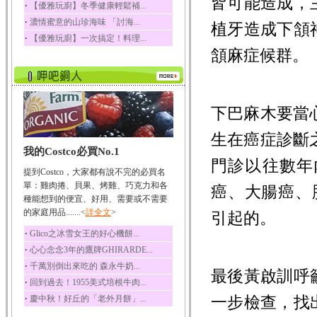
皆可能造成，
‧
【優雅玩廚】冬季健康輕鬆補...
‧
濃情蜜意的山珍海味 「討海...
植牙造成下頷
‧
【優雅玩廚】一次搞定！料理...
頷麻症候群。
下巴麻木要當
生在癌症診斷
我的Costco必買No.1
門診以往數年
提到Costco，大家都有說不完的必買名
單：雞肉捲、貝果、烤雞、巧克力和各
癌、大腸癌、
種能想到的便宜、好用、需要或不需要
的家庭用品.......<
詳全文
>
引起的。
‧
Glico之冰雪女王的好心機餅...
‧
心心念念3年的鷹牌GHIRARDE...
‧
千萬別倒出來吃的 森永牛奶...
最後黃啟訓呼
‧
回到過去！1955美式培根牛肉...
‧
一步檢查，找
慶中秋！好丘的「老外月餅」...