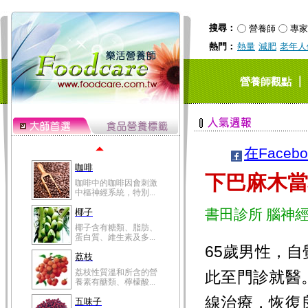
冬瓜營養價值高，鈉含
量極低是水腫病人的...
搜尋：
營養師
專家
豆豉
熱門：
熱量
減肥
老年人
豆豉裡頭含有營養的蛋
白質、脂肪、鈣、磷...
榛果
｜
營養師觀點
榛果裡所含的營養素有
蛋白質、脂肪、醣類...
迷迭香
迷迭香 裡頭含有咖啡
酸、迷迭香酸、植物...
在Faceb
咖啡
下巴麻木
咖啡中的咖啡因會刺激
中樞神經系統，特別...
書田診所 腦神
椰子
椰子含有糖類、脂肪、
蛋白質、維生素及多...
65歲男性，
荔枝
荔枝性質溫和所含的營
此至門診就醫
養素有醣類、檸檬酸...
線治療，恢復
五味子