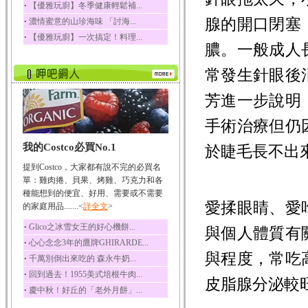
‧
【優雅玩廚】冬季健康輕鬆補...
榛果裡所含的營養素有
腺的開口閉塞
‧
濃情蜜意的山珍海味 「討海...
蛋白質、脂肪、醣類...
‧
【優雅玩廚】一次搞定！料理...
迷迭香
膿。一般成人
迷迭香 裡頭含有咖啡
酸、迷迭香酸、植物...
常發生針眼後
咖啡
芳進一步說明
咖啡中的咖啡因會刺激
中樞神經系統，特別...
手術治療但仍
椰子
我的Costco必買No.1
於睫毛長不出
椰子含有糖類、脂肪、
蛋白質、維生素及多...
提到Costco，大家都有說不完的必買名
荔枝
單：雞肉捲、貝果、烤雞、巧克力和各
荔枝性質溫和所含的營
種能想到的便宜、好用、需要或不需要
養素有醣類、檸檬酸...
愛揉眼睛、愛
的家庭用品.......<
詳全文
>
五味子
‧
Glico之冰雪女王的好心機餅...
與個人體質有
五味子性質溫熱所含營
‧
心心念念3年的鷹牌GHIRARDE...
養成分有揮發油、檸...
與程度，常吃
‧
千萬別倒出來吃的 森永牛奶...
草魚
‧
回到過去！1955美式培根牛肉...
皮脂腺分泌較
草魚含有維生素A、維生
‧
慶中秋！好丘的「老外月餅」...
素C、及豐富的蛋白...