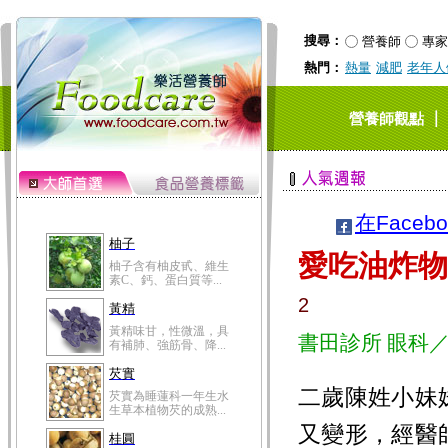
搜尋：
營養師
專家
熱門：
熱量
減肥
老年人
｜
營養師觀點
在Faceb
柚子
愛吃油炸物
柚子含有柚皮甙、維生
素C、鈣、蛋白質等...
2
黃精
黃精味甘，性微溫，具
書田診所 眼科
有補肺、強筋骨、降...
芡實
二歲陳姓小妹
芡實為睡蓮科一年生水
生草本植物芡的成熟...
又變形，經醫
桂圓