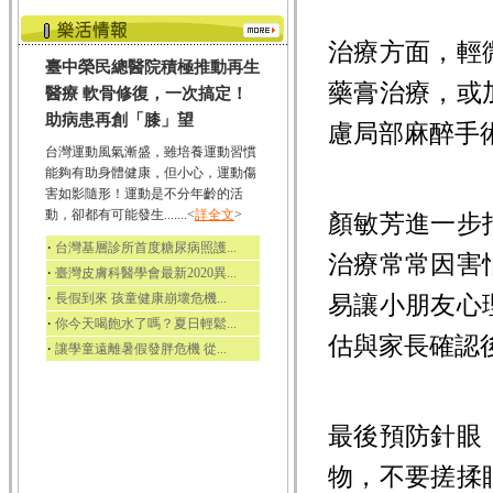
治療方面，輕
臺中榮民總醫院積極推動再生
藥膏治療，或
醫療 軟骨修復，一次搞定！
助病患再創「膝」望
慮局部麻醉手
台灣運動風氣漸盛，雖培養運動習慣
能夠有助身體健康，但小心，運動傷
害如影隨形！運動是不分年齡的活
動，卻都有可能發生.......<
詳全文
>
顏敏芳進一步
‧
台灣基層診所首度糖尿病照護...
治療常常因害
‧
臺灣皮膚科醫學會最新2020異...
‧
長假到來 孩童健康崩壞危機...
易讓小朋友心
‧
你今天喝飽水了嗎？夏日輕鬆...
估與家長確認
‧
讓學童遠離暑假發胖危機 從...
最後預防針眼
物，不要搓揉