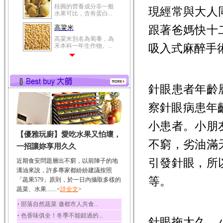
桂圓的營養成分非一般
現經常與大人
水果可比，含有蛋白...
跟著爸媽快十
高粱米
高粱米別名為蜀黍，為
吸入式麻醉手
禾本科一年生作物。...
鯽魚
鯽魚裡所含的營養成分
有蛋白質、脂肪、磷...
針眼患者年齡
鮪魚
鮪魚肚肉中的不飽和脂
察針眼病患年
肪酸內富含EPA和DH...
小患者。小朋
韭菜
【優雅玩廚】愛吃水果又怕壞，
韭菜所含的膳食纖維能
不窮，劣油滿
幫助消化與通便；揮...
一招讓妳享用久久
冬瓜
引發針眼，所
近期食安問題層出不窮，以前陣子的地
冬瓜營養價值高，鈉含
溝油來說，許多專家都紛紛建議按照
量極低是水腫病人的...
等。
「蔬果579」原則，於一日內攝取多樣的
蔬菜、水果.......<
豆豉
詳全文
>
豆豉裡頭含有營養的蛋
‧
部落自然蔬菜 邀都市人共食...
白質、脂肪、鈣、磷...
‧
色香味俱全！冬季不能錯過的...
針眼拖太久，
榛果