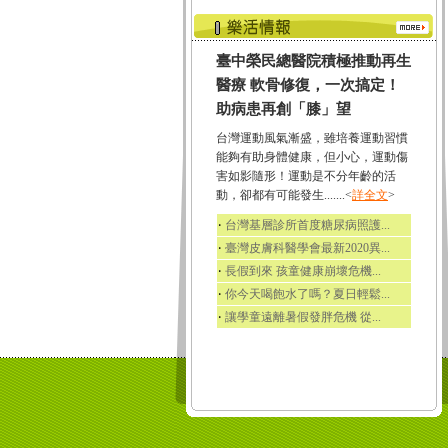
臺中榮民總醫院積極推動再生
醫療 軟骨修復，一次搞定！
助病患再創「膝」望
台灣運動風氣漸盛，雖培養運動習慣
能夠有助身體健康，但小心，運動傷
害如影隨形！運動是不分年齡的活
動，卻都有可能發生.......<
詳全文
>
‧
台灣基層診所首度糖尿病照護...
‧
臺灣皮膚科醫學會最新2020異...
‧
長假到來 孩童健康崩壞危機...
‧
你今天喝飽水了嗎？夏日輕鬆...
‧
讓學童遠離暑假發胖危機 從...