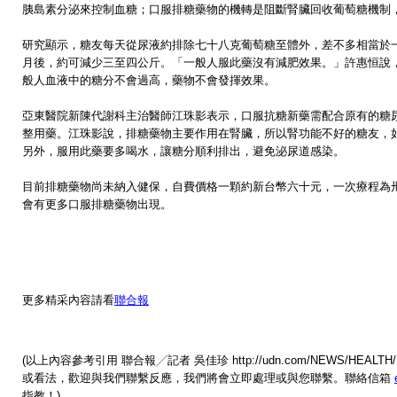
胰島素分泌來控制血糖；口服排糖藥物的機轉是阻斷腎臟回收葡萄糖機制
研究顯示，糖友每天從尿液約排除七十八克葡萄糖至體外，差不多相當於
月後，約可減少三至四公斤。「一般人服此藥沒有減肥效果。」許惠恒說
般人血液中的糖分不會過高，藥物不會發揮效果。
亞東醫院新陳代謝科主治醫師江珠影表示，口服抗糖新藥需配合原有的糖
整用藥。江珠影說，排糖藥物主要作用在腎臟，所以腎功能不好的糖友，
另外，服用此藥要多喝水，讓糖分順利排出，避免泌尿道感染。
目前排糖藥物尚未納入健保，自費價格一顆約新台幣六十元，一次療程為
會有更多口服排糖藥物出現。
更多精采內容請看
聯合報
(以上內容參考引用 聯合報╱記者 吳佳珍 http://udn.com/NEWS/HEALTH
或看法，歡迎與我們聯繫反應，我們將會立即處理或與您聯繫。聯絡信箱
指教！) 。