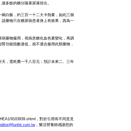
，讓多餘的糖分隨著尿液排出。
一碗白飯，約三百一十二大卡熱量，如此三個
，該藥物只在糖尿病患者身上有效果，因為一
尿病藥物服用，視病患糖化血色素變化，再調
如腎功能指數過低，就不適合服用此類藥物，
卅天，需耗費一千八百元；預計未來二、三年
/HEA1/9103939.shtml，對於引用有不同意見
editor@funhit.com.tw
，樂活營養師感謝您的