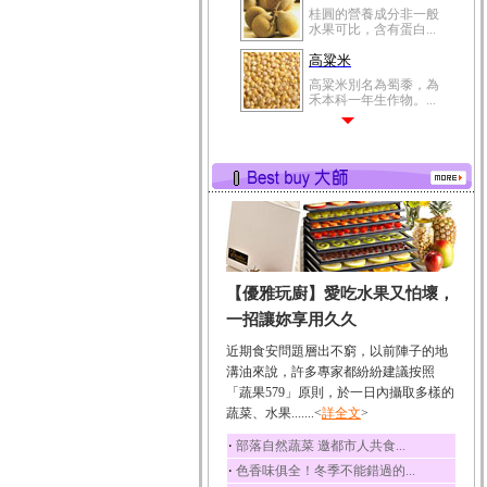
桂圓的營養成分非一般
水果可比，含有蛋白...
高粱米
高粱米別名為蜀黍，為
禾本科一年生作物。...
鯽魚
鯽魚裡所含的營養成分
有蛋白質、脂肪、磷...
鮪魚
鮪魚肚肉中的不飽和脂
肪酸內富含EPA和DH...
韭菜
【優雅玩廚】愛吃水果又怕壞，
韭菜所含的膳食纖維能
幫助消化與通便；揮...
一招讓妳享用久久
冬瓜
近期食安問題層出不窮，以前陣子的地
冬瓜營養價值高，鈉含
溝油來說，許多專家都紛紛建議按照
量極低是水腫病人的...
「蔬果579」原則，於一日內攝取多樣的
蔬菜、水果.......<
豆豉
詳全文
>
豆豉裡頭含有營養的蛋
‧
部落自然蔬菜 邀都市人共食...
白質、脂肪、鈣、磷...
‧
色香味俱全！冬季不能錯過的...
榛果