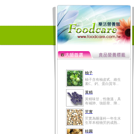
柚子
柚子含有柚皮甙、維生
素C、鈣、蛋白質等...
黃精
黃精味甘，性微溫，具
有補肺、強筋骨、降...
芡實
芡實為睡蓮科一年生水
生草本植物芡的成熟...
桂圓