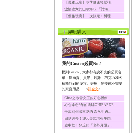
‧
【優雅玩廚】冬季健康輕鬆補...
榛果裡所含的營養素有
‧
濃情蜜意的山珍海味 「討海...
蛋白質、脂肪、醣類...
‧
【優雅玩廚】一次搞定！料理...
迷迭香
迷迭香 裡頭含有咖啡
酸、迷迭香酸、植物...
咖啡
咖啡中的咖啡因會刺激
中樞神經系統，特別...
椰子
我的Costco必買No.1
椰子含有糖類、脂肪、
蛋白質、維生素及多...
提到Costco，大家都有說不完的必買名
荔枝
單：雞肉捲、貝果、烤雞、巧克力和各
荔枝性質溫和所含的營
種能想到的便宜、好用、需要或不需要
養素有醣類、檸檬酸...
的家庭用品.......<
詳全文
>
五味子
‧
Glico之冰雪女王的好心機餅...
五味子性質溫熱所含營
‧
心心念念3年的鷹牌GHIRARDE...
養成分有揮發油、檸...
‧
千萬別倒出來吃的 森永牛奶...
草魚
‧
回到過去！1955美式培根牛肉...
草魚含有維生素A、維生
‧
慶中秋！好丘的「老外月餅」...
素C、及豐富的蛋白...