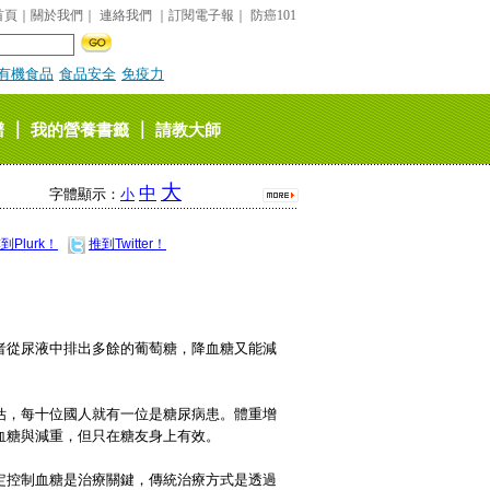
首頁
｜
關於我們
｜
連絡我們
｜
訂閱電子報
｜
防癌101
有機食品
食品安全
免疫力
｜
｜
譜
我的營養書籤
請教大師
大
中
字體顯示：
小
到Plurk！
推到Twitter！
者從尿液中排出多餘的葡萄糖，降血糖又能減
。
估，每十位國人就有一位是糖尿病患。體重增
血糖與減重，但只在糖友身上有效。
定控制血糖是治療關鍵，傳統治療方式是透過