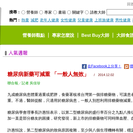
回
搜尋：
營養師
專家
書籍
關鍵字
請教大師
熱門：
熱量
減肥
老年人健康
女性健康
兒童健康
上班族健康
男性健康
｜
｜
｜
營養師觀點
專家怎麼說
Best Buy大師
大師食
在Facebook上分享！
噗
糖尿病新藥可減重 「一般人無效」
/ 2014.12.02
聯合報╱記者 吳佳珍
九成糖尿病患體重過重或肥胖，食藥署核准台灣第一個排糖藥物，可讓患
重。不過，醫師提醒，只適用於糖尿病患，一般人別想利用排糖藥物減重
糖尿病學會理事長許惠恒表示，以第二型糖尿病的盛行率百分之九點八推
加一直是部分糖友的困擾，研究發現，新上市的排糖藥物可同時降血壓、
許惠恒說，第二型糖尿病的致病原因複雜，至少與八個生理機轉有關，穩