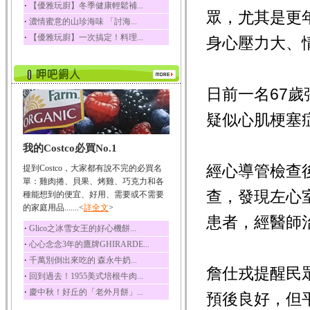
‧
【優雅玩廚】冬季健康輕鬆補...
眾，尤其是更
榛果裡所含的營養素有
‧
濃情蜜意的山珍海味 「討海...
蛋白質、脂肪、醣類...
‧
【優雅玩廚】一次搞定！料理...
身心壓力大、
迷迭香
迷迭香 裡頭含有咖啡
酸、迷迭香酸、植物...
咖啡
日前一名67
咖啡中的咖啡因會刺激
中樞神經系統，特別...
疑似心肌梗塞
椰子
我的Costco必買No.1
椰子含有糖類、脂肪、
蛋白質、維生素及多...
經心導管檢查
提到Costco，大家都有說不完的必買名
荔枝
單：雞肉捲、貝果、烤雞、巧克力和各
查，發現左心
荔枝性質溫和所含的營
種能想到的便宜、好用、需要或不需要
養素有醣類、檸檬酸...
的家庭用品.......<
詳全文
>
患者，經醫師
五味子
‧
Glico之冰雪女王的好心機餅...
五味子性質溫熱所含營
‧
心心念念3年的鷹牌GHIRARDE...
養成分有揮發油、檸...
‧
千萬別倒出來吃的 森永牛奶...
草魚
詹仕戎提醒民
‧
回到過去！1955美式培根牛肉...
草魚含有維生素A、維生
‧
慶中秋！好丘的「老外月餅」...
素C、及豐富的蛋白...
預後良好，但