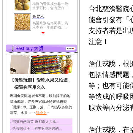
桂圓的營養成分非一般
台北慈濟醫院
水果可比，含有蛋白...
高粱米
能會引發有「
高粱米別名為蜀黍，為
禾本科一年生作物。...
支持者若是出
鯽魚
注意！
鯽魚裡所含的營養成分
有蛋白質、脂肪、磷...
鮪魚
鮪魚肚肉中的不飽和脂
詹仕戎說，根
肪酸內富含EPA和DH...
包括情感問題
韭菜
【優雅玩廚】愛吃水果又怕壞，
韭菜所含的膳食纖維能
等；也有可能
幫助消化與通便；揮...
一招讓妳享用久久
冬瓜
等造成的呼吸
近期食安問題層出不窮，以前陣子的地
冬瓜營養價值高，鈉含
溝油來說，許多專家都紛紛建議按照
量極低是水腫病人的...
腺素等內分泌
「蔬果579」原則，於一日內攝取多樣的
蔬菜、水果.......<
豆豉
詳全文
>
豆豉裡頭含有營養的蛋
‧
部落自然蔬菜 邀都市人共食...
白質、脂肪、鈣、磷...
詹仕戎說，在
‧
色香味俱全！冬季不能錯過的...
榛果