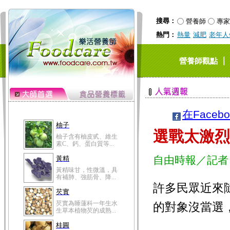
搜尋：
營養師
專家
熱門：
熱量
減肥
老年人
｜
營養師觀點
在Faceb
柚子
選戰太激烈
柚子含有柚皮甙、維生
素C、鈣、蛋白質等...
自由時報／記者
黃精
黃精味甘，性微溫，具
有補肺、強筋骨、降...
許多民眾近來
芡實
芡實為睡蓮科一年生水
的對象沒當選
生草本植物芡的成熟...
桂圓