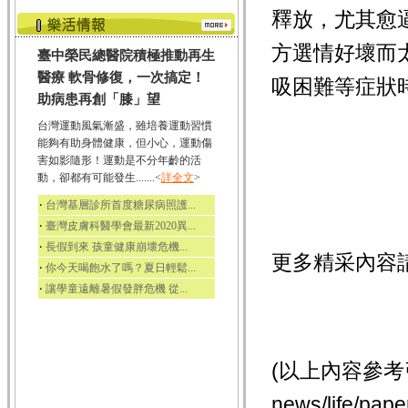
釋放，尤其愈
方選情好壞而
臺中榮民總醫院積極推動再生
醫療 軟骨修復，一次搞定！
吸困難等症狀
助病患再創「膝」望
台灣運動風氣漸盛，雖培養運動習慣
能夠有助身體健康，但小心，運動傷
害如影隨形！運動是不分年齡的活
動，卻都有可能發生.......<
詳全文
>
‧
台灣基層診所首度糖尿病照護...
‧
臺灣皮膚科醫學會最新2020異...
‧
長假到來 孩童健康崩壞危機...
更多精采內容
‧
你今天喝飽水了嗎？夏日輕鬆...
‧
讓學童遠離暑假發胖危機 從...
(以上內容參考引用 
news/life