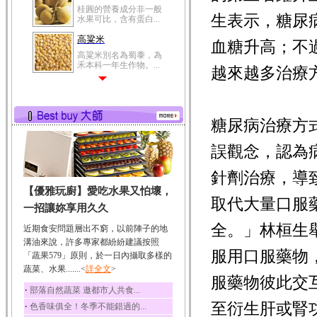
桂圓的營養成分非一般
生表示，糖尿
水果可比，含有蛋白...
高粱米
血糖升高；不
高粱米別名為蜀黍，為
禾本科一年生作物。...
越來越多治療
鯽魚
鯽魚裡所含的營養成分
有蛋白質、脂肪、磷...
糖尿病治療方
鮪魚
鮪魚肚肉中的不飽和脂
誤觀念，認為
肪酸內富含EPA和DH...
針劑治療，導
韭菜
【優雅玩廚】愛吃水果又怕壞，
韭菜所含的膳食纖維能
取代大量口服
幫助消化與通便；揮...
一招讓妳享用久久
冬瓜
全。」林桓生
近期食安問題層出不窮，以前陣子的地
冬瓜營養價值高，鈉含
溝油來說，許多專家都紛紛建議按照
量極低是水腫病人的...
服用口服藥物
「蔬果579」原則，於一日內攝取多樣的
蔬菜、水果.......<
豆豉
詳全文
>
服藥物彼此交
豆豉裡頭含有營養的蛋
‧
部落自然蔬菜 邀都市人共食...
白質、脂肪、鈣、磷...
至衍生肝或腎
‧
色香味俱全！冬季不能錯過的...
榛果