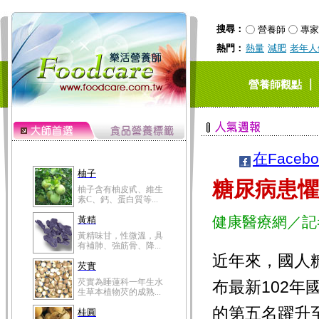
搜尋：
營養師
專家
熱門：
熱量
減肥
老年人
｜
營養師觀點
在Faceb
柚子
糖尿病患懼
柚子含有柚皮甙、維生
素C、鈣、蛋白質等...
健康醫療網／記
黃精
黃精味甘，性微溫，具
有補肺、強筋骨、降...
近年來，國人
芡實
芡實為睡蓮科一年生水
布最新102
生草本植物芡的成熟...
的第五名躍升
桂圓