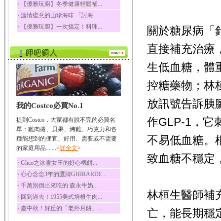
‧
【優雅玩廚】冬季健康輕鬆補...
榛果裡所含的營養素有
‧
濃情蜜意的山珍海味 「討海...
蛋白質、脂肪、醣類...
‧
【優雅玩廚】一次搞定！料理...
關於糖尿病「
迷迭香
迷迭香 裡頭含有咖啡
直接補充治療
酸、迷迭香酸、植物...
咖啡
生低血糖，體
咖啡中的咖啡因會刺激
中樞神經系統，特別...
控糖藥物；林
椰子
放訊號告訴胰
我的Costco必買No.1
椰子含有糖類、脂肪、
蛋白質、維生素及多...
作GLP-1
提到Costco，大家都有說不完的必買名
荔枝
單：雞肉捲、貝果、烤雞、巧克力和各
不易低血糖。
荔枝性質溫和所含的營
種能想到的便宜、好用、需要或不需要
養素有醣類、檸檬酸...
的家庭用品.......<
詳全文
>
致血糖不穩定
五味子
‧
Glico之冰雪女王的好心機餅...
五味子性質溫熱所含營
‧
心心念念3年的鷹牌GHIRARDE...
養成分有揮發油、檸...
‧
千萬別倒出來吃的 森永牛奶...
草魚
林桓生醫師補
‧
回到過去！1955美式培根牛肉...
草魚含有維生素A、維生
‧
慶中秋！好丘的「老外月餅」...
素C、及豐富的蛋白...
亡，能長期穩