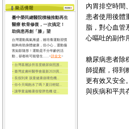
內胃排空時間
患者使用後體
臺中榮民總醫院積極推動再生
醫療 軟骨修復，一次搞定！
脂，對心血管
助病患再創「膝」望
心嘔吐的副作
台灣運動風氣漸盛，雖培養運動習慣
能夠有助身體健康，但小心，運動傷
害如影隨形！運動是不分年齡的活
動，卻都有可能發生.......<
詳全文
>
糖尿病患者除
‧
台灣基層診所首度糖尿病照護...
師提醒，得到
‧
臺灣皮膚科醫學會最新2020異...
‧
長假到來 孩童健康崩壞危機...
更有效又安全
‧
你今天喝飽水了嗎？夏日輕鬆...
與疾病和平共
‧
讓學童遠離暑假發胖危機 從...