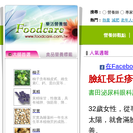
搜尋：
營養師
專家
熱門：
熱量
減肥
老年人
｜
營養師觀點
在Faceb
柚子
臉紅長丘
柚子含有柚皮甙、維生
素C、鈣、蛋白質等...
書田泌尿科眼科
黃精
黃精味甘，性微溫，具
有補肺、強筋骨、降...
32歲女性，
芡實
芡實為睡蓮科一年生水
太陽，就會滿
生草本植物芡的成熟...
善。
桂圓