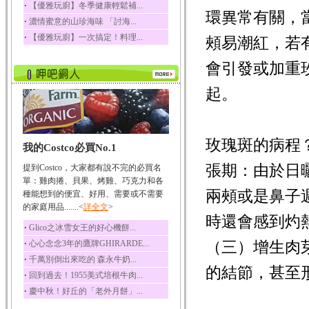
‧
【優雅玩廚】冬季健康輕鬆補...
環異常有關，
榛果裡所含的營養素有
‧
濃情蜜意的山珍海味 「討海...
蛋白質、脂肪、醣類...
‧
【優雅玩廚】一次搞定！料理...
頰易潮紅，若
迷迭香
迷迭香 裡頭含有咖啡
會引發或加重
酸、迷迭香酸、植物...
咖啡
起。
咖啡中的咖啡因會刺激
中樞神經系統，特別...
椰子
玫瑰斑的病程
我的Costco必買No.1
椰子含有糖類、脂肪、
蛋白質、維生素及多...
張期：由於日
提到Costco，大家都有說不完的必買名
荔枝
單：雞肉捲、貝果、烤雞、巧克力和各
兩頰或是鼻子
荔枝性質溫和所含的營
種能想到的便宜、好用、需要或不需要
養素有醣類、檸檬酸...
的家庭用品.......<
詳全文
>
時還會感到灼
五味子
‧
Glico之冰雪女王的好心機餅...
五味子性質溫熱所含營
‧
（三）增生肉
心心念念3年的鷹牌GHIRARDE...
養成分有揮發油、檸...
‧
千萬別倒出來吃的 森永牛奶...
草魚
的結節，甚至
‧
回到過去！1955美式培根牛肉...
草魚含有維生素A、維生
‧
慶中秋！好丘的「老外月餅」...
素C、及豐富的蛋白...