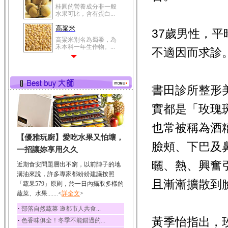
桂圓的營養成分非一般
水果可比，含有蛋白...
高粱米
37歲男性，
高粱米別名為蜀黍，為
禾本科一年生作物。...
不適因而求診
鯽魚
鯽魚裡所含的營養成分
有蛋白質、脂肪、磷...
書田診所整形
鮪魚
鮪魚肚肉中的不飽和脂
實都是「玫瑰
肪酸內富含EPA和DH...
也常被稱為酒
韭菜
【優雅玩廚】愛吃水果又怕壞，
韭菜所含的膳食纖維能
臉頰、下巴及
幫助消化與通便；揮...
一招讓妳享用久久
冬瓜
曬、熱、興奮
近期食安問題層出不窮，以前陣子的地
冬瓜營養價值高，鈉含
溝油來說，許多專家都紛紛建議按照
量極低是水腫病人的...
且漸漸擴散到
「蔬果579」原則，於一日內攝取多樣的
蔬菜、水果.......<
豆豉
詳全文
>
豆豉裡頭含有營養的蛋
‧
部落自然蔬菜 邀都市人共食...
白質、脂肪、鈣、磷...
黃季怡指出，
‧
色香味俱全！冬季不能錯過的...
榛果