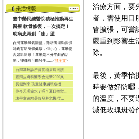
治療方面，要
者，需使用口
臺中榮民總醫院積極推動再生
醫療 軟骨修復，一次搞定！
管擴張，可嘗
助病患再創「膝」望
嚴重到影響生
台灣運動風氣漸盛，雖培養運動習慣
能夠有助身體健康，但小心，運動傷
除。
害如影隨形！運動是不分年齡的活
動，卻都有可能發生.......<
詳全文
>
‧
台灣基層診所首度糖尿病照護...
最後，黃季怡
‧
臺灣皮膚科醫學會最新2020異...
‧
長假到來 孩童健康崩壞危機...
時要做好防曬
‧
你今天喝飽水了嗎？夏日輕鬆...
的溫度，不要
‧
讓學童遠離暑假發胖危機 從...
減低玫瑰斑發