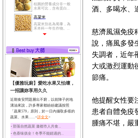
桂圓的營養成分非一般
酒、多喝水、
水果可比，含有蛋白...
高粱米
高粱米別名為蜀黍，為
禾本科一年生作物。...
慈濟風濕免疫
鯽魚
說，痛風多發
鯽魚裡所含的營養成分
有蛋白質、脂肪、磷...
失調者，近年
鮪魚
鮪魚肚肉中的不飽和脂
大或激烈運動
肪酸內富含EPA和DH...
節痛。
韭菜
【優雅玩廚】愛吃水果又怕壞，
韭菜所含的膳食纖維能
幫助消化與通便；揮...
一招讓妳享用久久
冬瓜
他提醒女性要
近期食安問題層出不窮，以前陣子的地
冬瓜營養價值高，鈉含
溝油來說，許多專家都紛紛建議按照
量極低是水腫病人的...
患者自體免疫
「蔬果579」原則，於一日內攝取多樣的
蔬菜、水果.......<
豆豉
詳全文
>
腫痛不堪，嚴
豆豉裡頭含有營養的蛋
‧
部落自然蔬菜 邀都市人共食...
白質、脂肪、鈣、磷...
‧
色香味俱全！冬季不能錯過的...
榛果