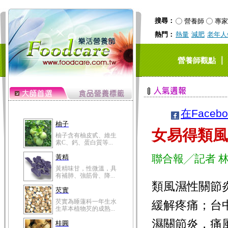
搜尋：
營養師
專家
熱門：
熱量
減肥
老年人
｜
營養師觀點
在Faceb
柚子
女易得類風
柚子含有柚皮甙、維生
素C、鈣、蛋白質等...
聯合報╱記者 
黃精
黃精味甘，性微溫，具
有補肺、強筋骨、降...
類風濕性關節
芡實
芡實為睡蓮科一年生水
緩解疼痛；台
生草本植物芡的成熟...
濕關節炎，痛
桂圓