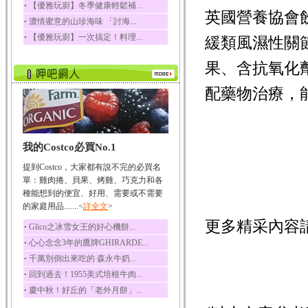
‧
【優雅玩廚】冬季健康輕鬆補...
英國營養協會
榛果裡所含的營養素有
‧
濃情蜜意的山珍海味 「討海...
蛋白質、脂肪、醣類...
‧
【優雅玩廚】一次搞定！料理...
緩類風濕性關
迷迭香
迷迭香 裡頭含有咖啡
果、含抗氧化
酸、迷迭香酸、植物...
咖啡
配藥物治療，
咖啡中的咖啡因會刺激
中樞神經系統，特別...
椰子
我的Costco必買No.1
椰子含有糖類、脂肪、
蛋白質、維生素及多...
提到Costco，大家都有說不完的必買名
荔枝
單：雞肉捲、貝果、烤雞、巧克力和各
荔枝性質溫和所含的營
種能想到的便宜、好用、需要或不需要
養素有醣類、檸檬酸...
的家庭用品.......<
詳全文
>
五味子
更多精采內容
‧
Glico之冰雪女王的好心機餅...
五味子性質溫熱所含營
‧
心心念念3年的鷹牌GHIRARDE...
養成分有揮發油、檸...
‧
千萬別倒出來吃的 森永牛奶...
草魚
‧
回到過去！1955美式培根牛肉...
草魚含有維生素A、維生
‧
慶中秋！好丘的「老外月餅」...
素C、及豐富的蛋白...