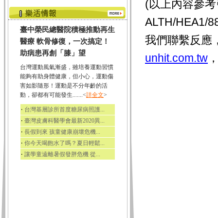
(以上內容參考引用
ALTH/HEA
臺中榮民總醫院積極推動再生
我們聯繫反應
醫療 軟骨修復，一次搞定！
助病患再創「膝」望
unhit.com.tw
台灣運動風氣漸盛，雖培養運動習慣
能夠有助身體健康，但小心，運動傷
害如影隨形！運動是不分年齡的活
動，卻都有可能發生.......<
詳全文
>
‧
台灣基層診所首度糖尿病照護...
‧
臺灣皮膚科醫學會最新2020異...
‧
長假到來 孩童健康崩壞危機...
‧
你今天喝飽水了嗎？夏日輕鬆...
‧
讓學童遠離暑假發胖危機 從...