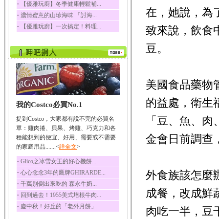
‧
【優雅玩廚】冬季健康輕鬆補...
在，她說，為
榛果裡所含的營養素有
‧
濃情蜜意的山珍海味 「討海...
蛋白質、脂肪、醣類...
‧
【優雅玩廚】一次搞定！料理...
致來說，飲食
迷迭香
迷迭香 裡頭含有咖啡
豆。
酸、迷迭香酸、植物...
咖啡
咖啡中的咖啡因會刺激
中樞神經系統，特別...
美國食品藥物管
椰子
的益處，衛生
我的Costco必買No.1
椰子含有糖類、脂肪、
蛋白質、維生素及多...
「豆、魚、肉
提到Costco，大家都有說不完的必買名
荔枝
單：雞肉捲、貝果、烤雞、巧克力和各
金會日前調查
荔枝性質溫和所含的營
種能想到的便宜、好用、需要或不需要
養素有醣類、檸檬酸...
的家庭用品.......<
詳全文
>
五味子
‧
Glico之冰雪女王的好心機餅...
五味子性質溫熱所含營
‧
外食族該怎麼
心心念念3年的鷹牌GHIRARDE...
養成分有揮發油、檸...
‧
千萬別倒出來吃的 森永牛奶...
草魚
成餐，改成鮮
‧
回到過去！1955美式培根牛肉...
草魚含有維生素A、維生
‧
慶中秋！好丘的「老外月餅」...
素C、及豐富的蛋白...
肉吃一半，豆