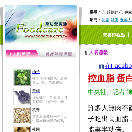
搜尋：
營養師
專家
熱門：
熱量
減肥
老年人
｜
營養師觀點
在Faceb
柚子
控血脂 蛋
柚子含有柚皮甙、維生
素C、鈣、蛋白質等...
中央社／記者 
黃精
黃精味甘，性微溫，具
有補肺、強筋骨、降...
許多人無肉不
芡實
芡實為睡蓮科一年生水
子吃出高血脂
生草本植物芡的成熟...
脂事半功倍。
桂圓