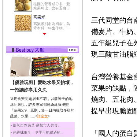
桂圓的營養成分非一般
水果可比，含有蛋白...
高粱米
三代同堂的台
高粱米別名為蜀黍，為
禾本科一年生作物。...
備麥片、牛奶
鯽魚
五年級兒子在
鯽魚裡所含的營養成分
有蛋白質、脂肪、磷...
現三酸甘油脂
鮪魚
鮪魚肚肉中的不飽和脂
肪酸內富含EPA和DH...
台灣營養基金
韭菜
【優雅玩廚】愛吃水果又怕壞，
韭菜所含的膳食纖維能
菜果的缺點，
幫助消化與通便；揮...
一招讓妳享用久久
冬瓜
燒肉、五花肉
近期食安問題層出不窮，以前陣子的地
冬瓜營養價值高，鈉含
溝油來說，許多專家都紛紛建議按照
量極低是水腫病人的...
提早出現膽固
「蔬果579」原則，於一日內攝取多樣的
蔬菜、水果.......<
豆豉
詳全文
>
豆豉裡頭含有營養的蛋
‧
部落自然蔬菜 邀都市人共食...
白質、脂肪、鈣、磷...
「國人的蛋白
‧
色香味俱全！冬季不能錯過的...
榛果