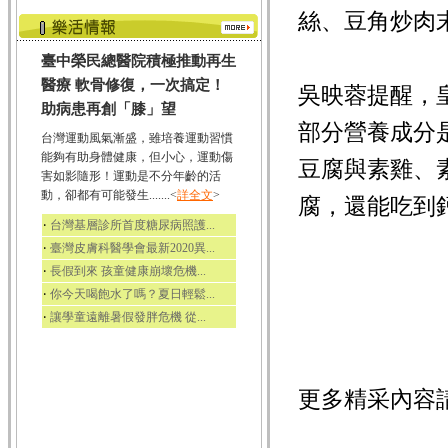
絲、豆角炒肉
臺中榮民總醫院積極推動再生
醫療 軟骨修復，一次搞定！
吳映蓉提醒，
助病患再創「膝」望
部分營養成分
台灣運動風氣漸盛，雖培養運動習慣
能夠有助身體健康，但小心，運動傷
豆腐與素雞、
害如影隨形！運動是不分年齡的活
動，卻都有可能發生.......<
詳全文
>
腐，還能吃到
‧
台灣基層診所首度糖尿病照護...
‧
臺灣皮膚科醫學會最新2020異...
‧
長假到來 孩童健康崩壞危機...
‧
你今天喝飽水了嗎？夏日輕鬆...
‧
讓學童遠離暑假發胖危機 從...
更多精采內容